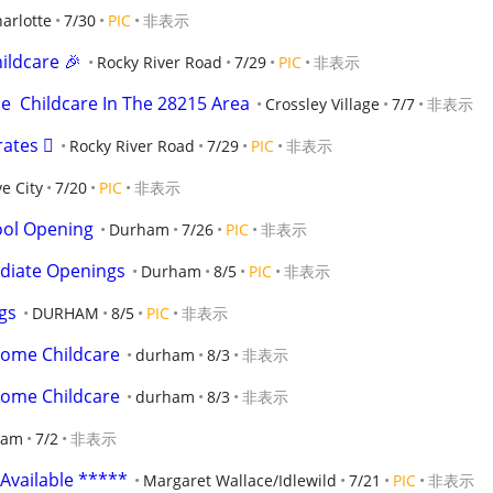
arlotte
7/30
PIC
非表示
ildcare 🎉
Rocky River Road
7/29
PIC
非表示
e  Childcare In The 28215 Area
Crossley Village
7/7
非表示
tes 🫟
Rocky River Road
7/29
PIC
非表示
e City
7/20
PIC
非表示
ool Opening
Durham
7/26
PIC
非表示
diate Openings
Durham
8/5
PIC
非表示
gs
DURHAM
8/5
PIC
非表示
Home Childcare
durham
8/3
非表示
Home Childcare
durham
8/3
非表示
ham
7/2
非表示
 Available *****
Margaret Wallace/Idlewild
7/21
PIC
非表示