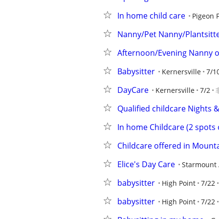
In home child care
Pigeon 
Nanny/Pet Nanny/Plantsitt
Afternoon/Evening Nanny or
Babysitter
Kernersville
7/1
DayCare
Kernersville
7/2
Qualified childcare Nights
In home Childcare (2 spots
Childcare offered in Mounta
Elice's Day Care
Starmount 
babysitter
High Point
7/22
babysitter
High Point
7/22