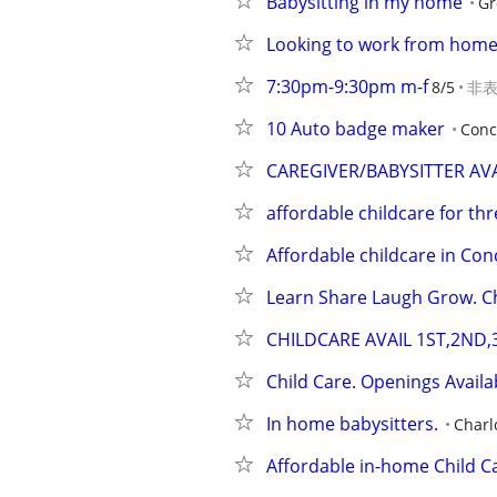
Babysitting in my home
Gr
Looking to work from home
7:30pm-9:30pm m-f
8/5
非
10 Auto badge maker
Conc
CAREGIVER/BABYSITTER AV
affordable childcare for th
Affordable childcare in Co
Learn Share Laugh Grow. Ch
CHILDCARE AVAIL 1ST,2ND
Child Care. Openings Avail
In home babysitters.
Charl
Affordable in-home Child C