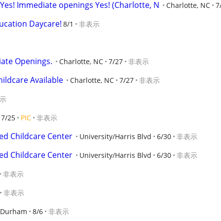
 Yes! Immediate openings Yes! (Charlotte, N
Charlotte, NC
7
ucation Daycare!
8/1
非表示
iate Openings.
Charlotte, NC
7/27
非表示
ildcare Available
Charlotte, NC
7/27
非表示
示
7/25
PIC
非表示
ed Childcare Center
University/Harris Blvd
6/30
非表示
ed Childcare Center
University/Harris Blvd
6/30
非表示
非表示
非表示
Durham
8/6
非表示