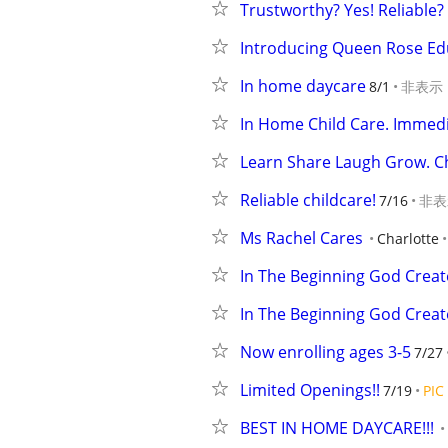
Trustworthy? Yes! Reliable?
Introducing Queen Rose Ed
In home daycare
8/1
非表示
In Home Child Care. Immed
Learn Share Laugh Grow. Ch
Reliable childcare!
7/16
非表
Ms Rachel Cares
Charlotte
In The Beginning God Creat
In The Beginning God Creat
Now enrolling ages 3-5
7/27
Limited Openings!!
7/19
PIC
BEST IN HOME DAYCARE!!!