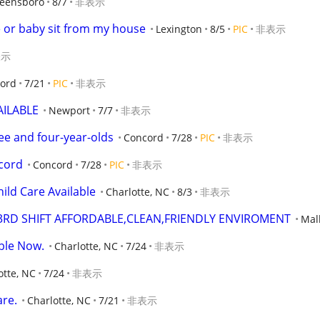
eensboro
8/7
非表示
 or baby sit from my house
Lexington
8/5
PIC
非表示
表示
ord
7/21
PIC
非表示
AILABLE
Newport
7/7
非表示
ree and four-year-olds
Concord
7/28
PIC
非表示
ncord
Concord
7/28
PIC
非表示
ild Care Available
Charlotte, NC
8/3
非表示
,3RD SHIFT AFFORDABLE,CLEAN,FRIENDLY ENVIROMENT
Mal
able Now.
Charlotte, NC
7/24
非表示
otte, NC
7/24
非表示
are.
Charlotte, NC
7/21
非表示