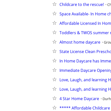
Childcare to the rescue!
Ch
Space Available- In Home ch
Affordable Licensed In Hom
Toddlers & TWOS summer ra
Almost home daycare
Grov
State License Clean Presch
In Home Daycare has Imme
Immediate Daycare Openin
Love, Laugh, and learning 
Love, Laugh, and learning 
4 Star Home Daycare
Dur
***** Affordable Childcare