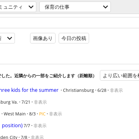
ミュニティ
保育の仕事
新
画像あり
今日の投稿
より広い範囲を
でした。近隣からの一部をご紹介します（距離順）
 three kids for the summer
Christiansburg
6/28
非表示
sburg Va.
7/21
非表示
West Main
8/3
PIC
非表示
 position)
7/7
非表示
den City
7/8
非表示