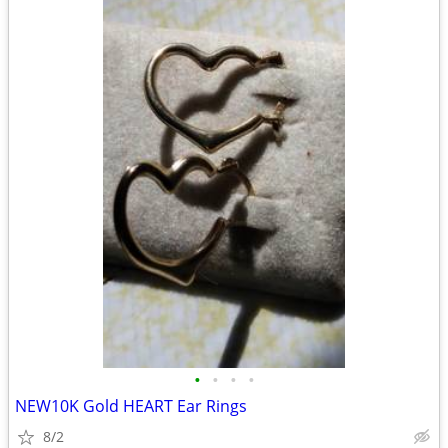
•
•
•
•
NEW10K Gold HEART Ear Rings
8/2