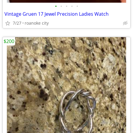
•
•
•
•
•
Vintage Gruen 17 Jewel Precision Ladies Watch
7/27
roanoke city
$200