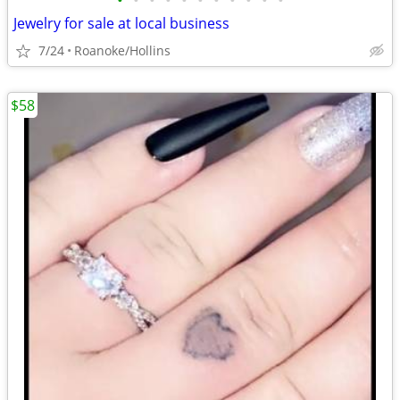
•
•
•
•
•
•
•
•
•
•
•
Jewelry for sale at local business
7/24
Roanoke/Hollins
$58