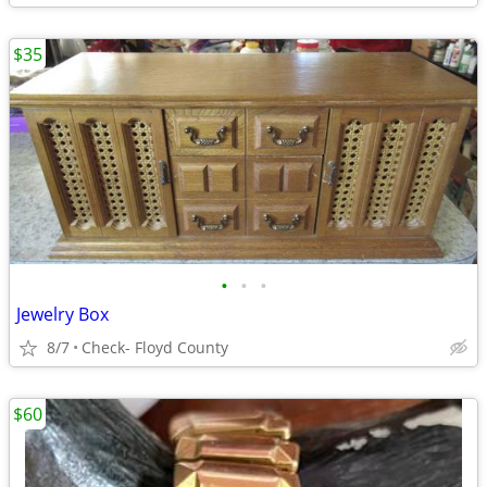
$35
•
•
•
Jewelry Box
8/7
Check- Floyd County
$60