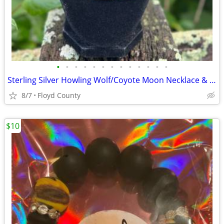
•
•
•
•
•
•
•
•
•
•
•
•
•
Sterling Silver Howling Wolf/Coyote Moon Necklace & Earring Set
8/7
Floyd County
$10