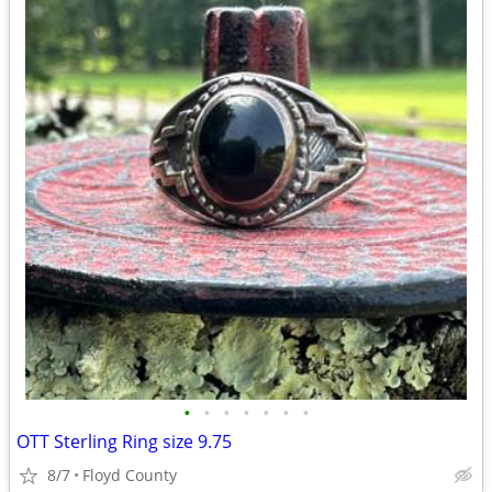
•
•
•
•
•
•
•
OTT Sterling Ring size 9.75
8/7
Floyd County