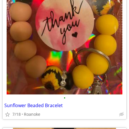
•
Sunflower Beaded Bracelet
7/18
Roanoke