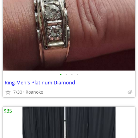
•
•
•
•
Ring-Men's Platinum Diamond
7/30
Roanoke
$35