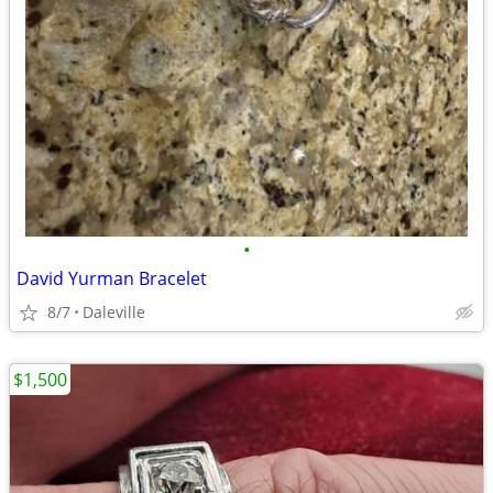
•
David Yurman Bracelet
8/7
Daleville
$1,500