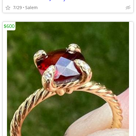
7/29
Salem
$600