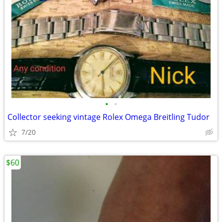
•
•
Collector seeking vintage Rolex Omega Breitling Tudor
7/20
$60