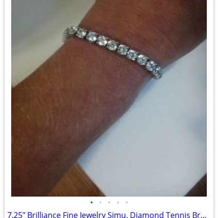
•
•
•
•
•
7.25" Brilliance Fine Jewelry Simu. Diamond Tennis Bracelet