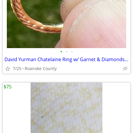
•
•
•
David Yurman Chatelaine Ring w/ Garnet & Diamonds in 18K Gold
7/25
Roanoke County
$75