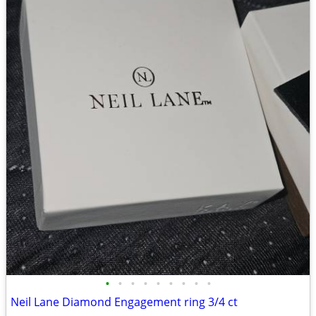
•
•
•
•
•
•
•
•
•
Neil Lane Diamond Engagement ring 3/4 ct