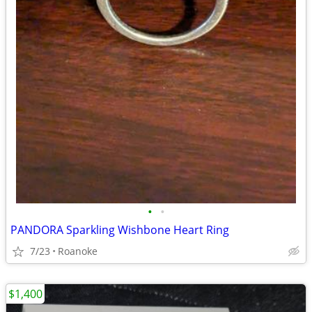
•
•
PANDORA Sparkling Wishbone Heart Ring
7/23
Roanoke
$1,400