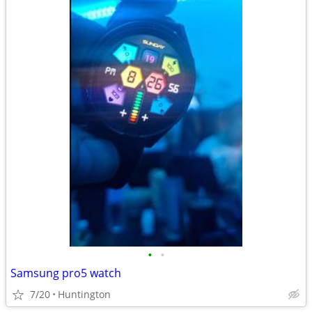
•
•
Samsung pro5 watch
7/20
Huntington