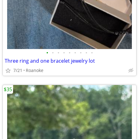
•
•
•
•
•
•
•
•
•
Three ring and one bracelet jewelry lot
7/21
Roanoke
$35