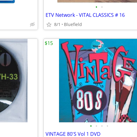
•
•
ETV Network - VITAL CLASSICS # 16
8/1
Bluefield
$15
•
•
•
•
VINTAGE 80'S Vol 1 DVD