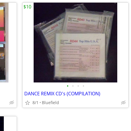
$10
•
•
•
•
DANCE REMIX CD's (COMPILATION)
8/1
Bluefield