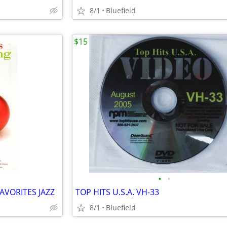
8/1
Bluefield
$15
•
•
AVORITES JAZZ
TOP HITS U.S.A. VH-33
8/1
Bluefield