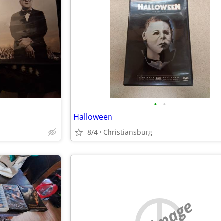
•
•
Halloween
8/4
Christiansburg