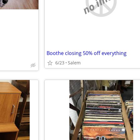
no image
Boothe closing 50% off everything
6/23
Salem