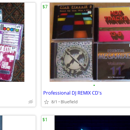
$7
•
Professional DJ REMIX CD's
8/1
Bluefield
$1