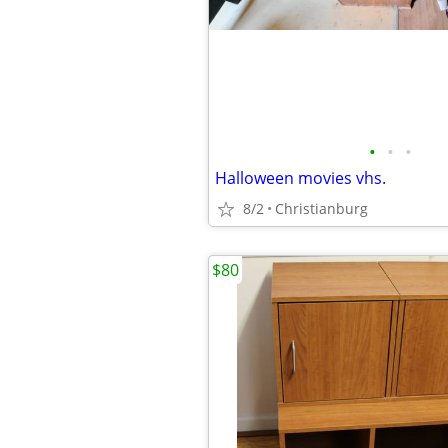
•
•
•
Halloween movies vhs.
8/2
Christianburg
$80