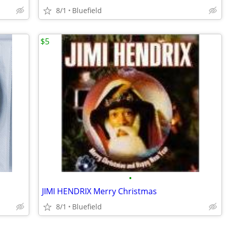
8/1
Bluefield
$5
•
JIMI HENDRIX Merry Christmas
8/1
Bluefield