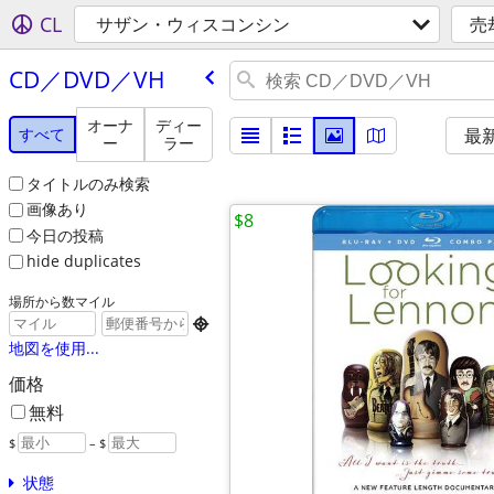
CL
サザン・ウィスコンシン
売
CD／DVD／VH
オーナ
ディー
すべて
最
ー
ラー
タイトルのみ検索
画像あり
$8
今日の投稿
hide duplicates
場所から数マイル

地図を使用...
価格
無料
$
– $
状態