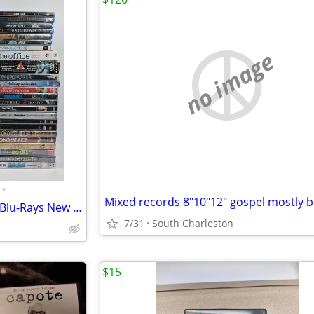
no image
•
Large Lot of over 40 DVDs and Blu-Rays New & Sealed
7/31
South Charleston
$15