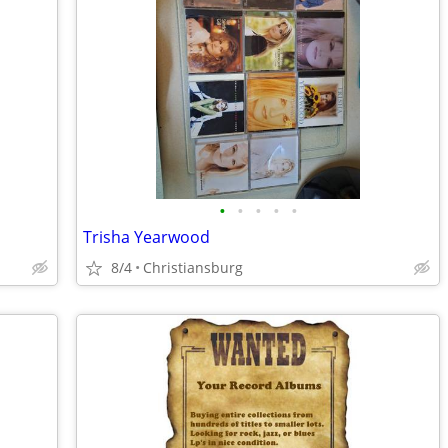
•
•
•
•
•
Trisha Yearwood
8/4
Christiansburg