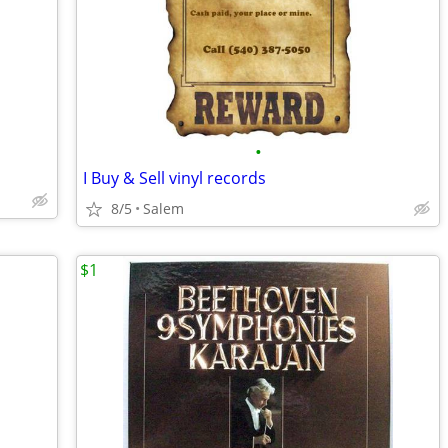
•
I Buy & Sell vinyl records
8/5
Salem
$1