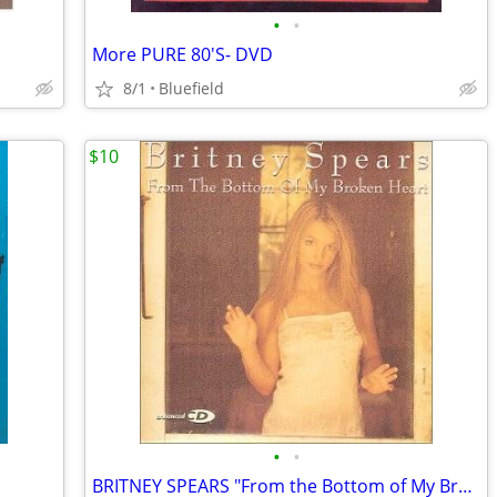
•
•
More PURE 80'S- DVD
8/1
Bluefield
$10
•
•
BRITNEY SPEARS "From the Bottom of My Broken Heart"