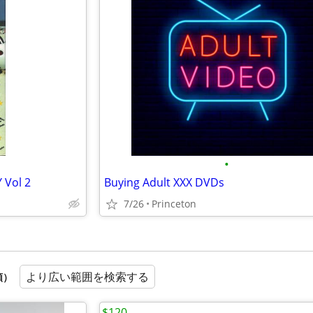
•
Vol 2
Buying Adult XXX DVDs
7/26
Princeton
より広い範囲を検索する
順）
$120