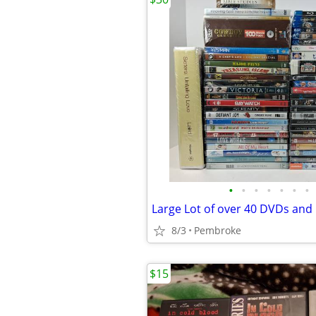
•
•
•
•
•
•
•
8/3
Pembroke
$15