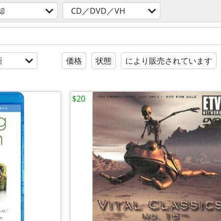
却
CD／DVD／VH
新
価格
状態
により販売されています
$20