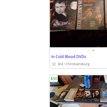
•
In Cold Blood DVDs
8/4
Christiansburg
$50