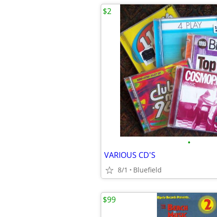
$2
•
VARIOUS CD'S
8/1
Bluefield
$99