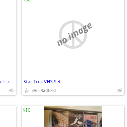
no image
Mixed records 8"10"12" gospel mostly but some other stuff too
Star Trek VHS Set
8/6
Radford
$10