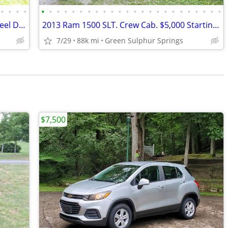
•
•
•
•
•
•
•
•
•
•
•
•
•
•
•
•
•
•
•
•
•
•
•
•
•
•
•
•
2008 Chevrolet Trailblazer LS SUV. 2 Wheel Drive.
2013 Ram 1500 SLT. Crew Cab. $5,000 Starting Bid
7/29
88k mi
Green Sulphur Springs
$7,500