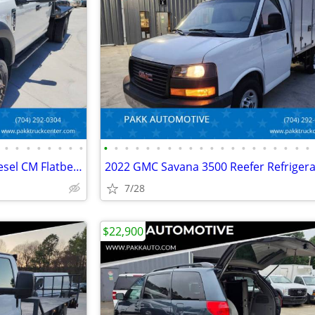
•
•
•
•
•
•
•
•
•
•
•
•
•
•
•
•
•
•
•
•
•
•
•
•
•
•
•
•
2017 Ford F450 F-450 XL 4x4 Diesel CM Flatbed Hauler Farm Work Truck
7/28
$22,900