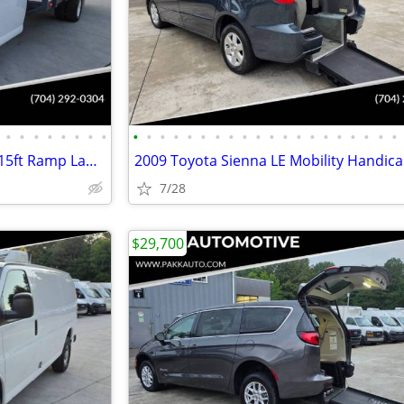
•
•
•
•
•
•
•
•
•
•
•
•
•
•
•
•
•
•
•
•
•
•
•
•
•
•
•
•
2023 GMC Savana G3500 3500 15ft Ramp Landscape Flatbed Stake Bed Truck
7/28
$29,700