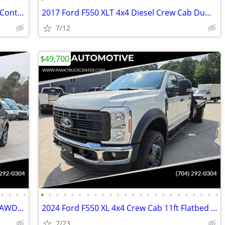
2012 Ford F350 DRW Utility Service Bed Contractor Work Truck Liftgate
2017 Ford F550 XLT 4x4 Diesel Crew Cab Dump Truck High Wall Liftgate
7/12
$49,700
•
•
•
•
•
•
•
•
•
•
•
•
•
•
•
•
•
•
•
•
•
•
•
•
•
•
•
•
2023 Ford Escape Hybrid ST Line Select AWD 4dr SUV
2024 Ford F550 XL 4x4 Crew Cab 11ft Flatbed Hauler Work Bed Farm Truck
7/23