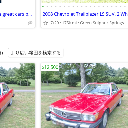
•
•
•
•
•
•
•
•
•
•
•
•
•
•
•
•
•
•
•
•
Toyota, Solara, and seven more great cars priced at $3000
7/29
175k mi
Green Sulphur Springs
より広い範囲を検索する
順）
$12,500