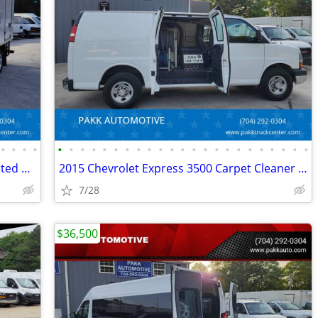
•
•
•
•
•
•
•
•
•
•
•
•
•
•
•
•
•
•
•
•
•
•
•
•
•
•
•
2022 GMC Savana 3500 Reefer Refrigerated Box Truck Thermo King V320MAX
2015 Chevrolet Express 3500 Carpet Cleaner BUTLER CLEANING SYSTEM
7/28
$36,500