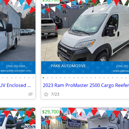
•
•
•
•
•
•
•
•
•
•
•
•
•
•
•
•
•
•
•
•
•
•
•
•
•
•
•
•
2023 Chevrolet Express 3500 KUV Enclosed Utility Service Plumber Truck
7/23
$29,700