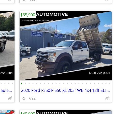
$35,900
•
•
•
•
•
•
•
•
•
•
•
•
•
•
•
•
•
•
•
•
•
•
•
•
•
•
•
•
2024 Ford F250 XL Super Cab SRW 4x4 Hauler Bed Flatbed Farm Work Truck
2020 Ford F550 F-550 XL 203" WB 4x4 12ft Stake Bed Flatbed Dump Truck
7/22
$40,900