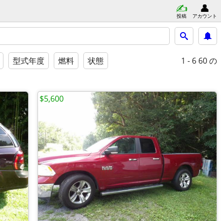
投稿
アカウント
1 - 6
60 の
型式年度
燃料
状態
$5,600