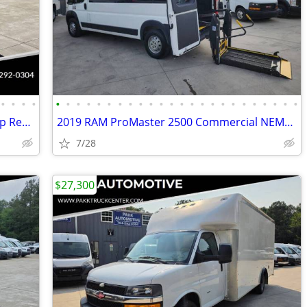
•
•
•
•
•
•
•
•
•
•
•
•
•
•
•
•
•
•
•
•
•
•
•
•
•
•
•
•
2009 Toyota Sienna LE Mobility Handicap Rear Entry Wheelchair Ramp Van
2019 RAM ProMaster 2500 Commercial NEMT Wheelchair Gurney Van w/ Lift
7/28
$27,300