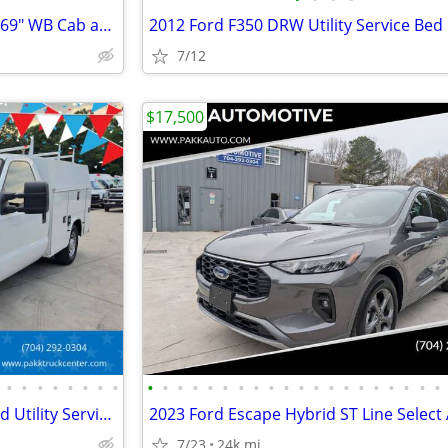
2020 Ford F550 F-550 XL DRW 169" WB Cab and Chassis 4x4 Diesel
7/12
$17,500
•
•
•
•
•
•
•
•
•
•
•
•
•
•
•
•
•
•
•
•
•
•
•
•
•
•
•
•
2016 Ford F250 XL KUV Enclosed Utility Service Plumber Mechanic Truck
7/23
24k mi