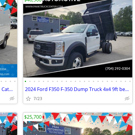
•
•
•
•
•
•
•
•
•
•
•
•
•
•
•
•
•
•
•
•
•
•
•
•
•
•
•
•
2023 Ram ProMaster 2500 Cargo Reefer Catering Van Thermo King V320
2024 Ford F350 F-350 Dump Truck 4x4 9ft bed 145" WB 7.3 v8 Gas Motor
7/23
$25,700