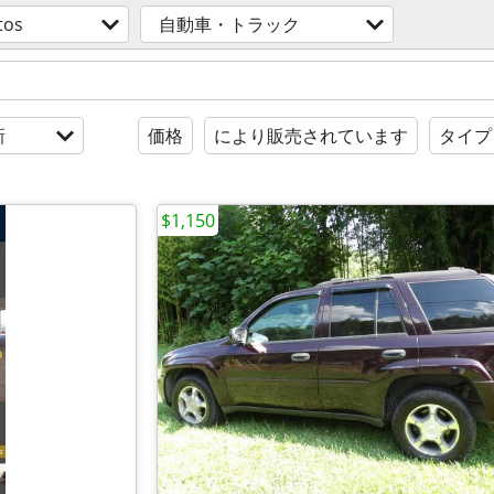
tos
自動車・トラック
新
価格
により販売されています
タイプ
$1,150