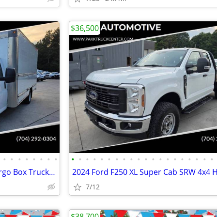
$36,500
•
•
•
•
•
•
•
•
•
•
•
•
•
•
•
•
•
•
•
•
•
•
•
•
•
•
•
•
2021 GMC Savana 3500 17ft Cargo Box Truck Cutaway Work Delivery Van
7/12
$38,700