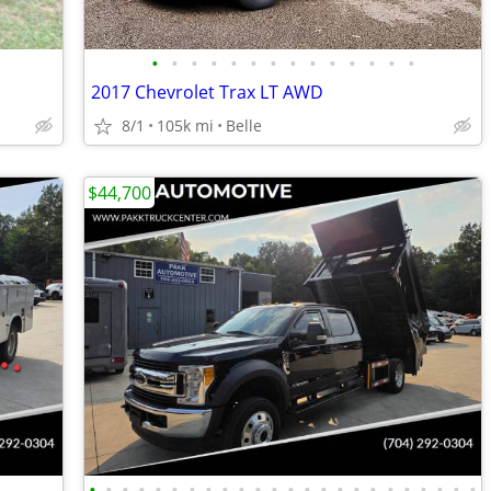
•
•
•
•
•
•
•
•
•
•
•
•
•
•
2017 Chevrolet Trax LT AWD
8/1
105k mi
Belle
$44,700
•
•
•
•
•
•
•
•
•
•
•
•
•
•
•
•
•
•
•
•
•
•
•
•