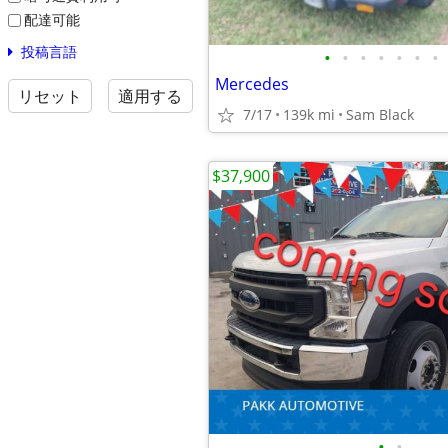
配達可能
投稿言語
•
•
•
•
•
•
•
Mercedes
リセット
適用する
7/17
139k mi
Sam Black
$37,900
•
•