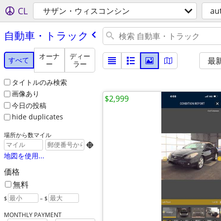
CL
サザン・ウィスコンシン
au
自動車・トラック
オーナ
ディー
すべて
最
ー
ラー
タイトルのみ検索
画像あり
$2,999
今日の投稿
hide duplicates
場所から数マイル

地図を使用...
価格
無料
$
– $
MONTHLY PAYMENT