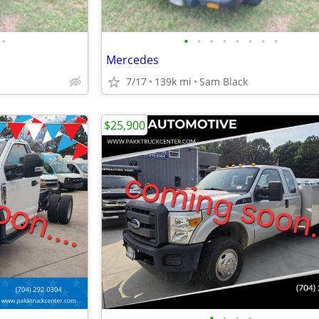
•
•
•
•
•
•
•
•
•
Mercedes
7/17
139k mi
Sam Black
$25,900
•
•
•
•