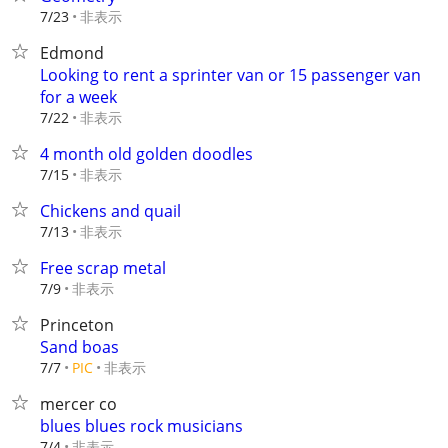
非表示
7/23
Edmond
Looking to rent a sprinter van or 15 passenger van
for a week
非表示
7/22
4 month old golden doodles
非表示
7/15
Chickens and quail
非表示
7/13
Free scrap metal
非表示
7/9
Princeton
Sand boas
非表示
7/7
PIC
mercer co
blues blues rock musicians
非表示
7/4