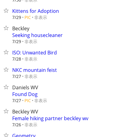
Kittens for Adoption
非表示
7/29
PIC
Beckley
Seeking housecleaner
非表示
7/29
ISO: Unwanted Bird
非表示
7/28
NKC mountain feist
非表示
7/27
Daniels WV
Found Dog
非表示
7/27
PIC
Beckley WV
Female hiking partner beckley wv
非表示
7/26
Geometry