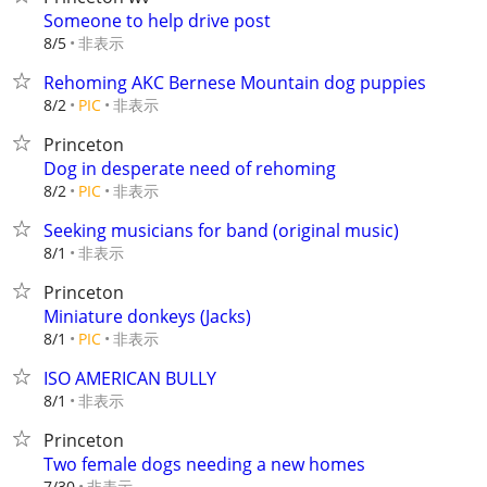
Someone to help drive post
非表示
8/5
Rehoming AKC Bernese Mountain dog puppies
非表示
8/2
PIC
Princeton
Dog in desperate need of rehoming
非表示
8/2
PIC
Seeking musicians for band (original music)
非表示
8/1
Princeton
Miniature donkeys (Jacks)
非表示
8/1
PIC
ISO AMERICAN BULLY
非表示
8/1
Princeton
Two female dogs needing a new homes
非表示
7/30