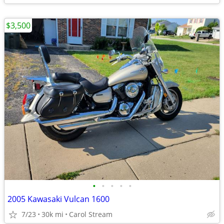
$3,500
•
•
•
•
•
2005 Kawasaki Vulcan 1600
7/23
30k mi
Carol Stream