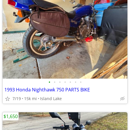
•
•
•
•
•
•
•
1993 Honda Nighthawk 750 PARTS BIKE
7/19
15k mi
Island Lake
$1,650