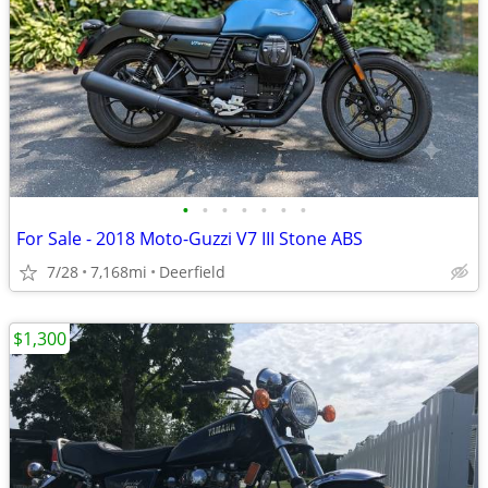
•
•
•
•
•
•
•
For Sale - 2018 Moto-Guzzi V7 III Stone ABS
7/28
7,168mi
Deerfield
$1,300