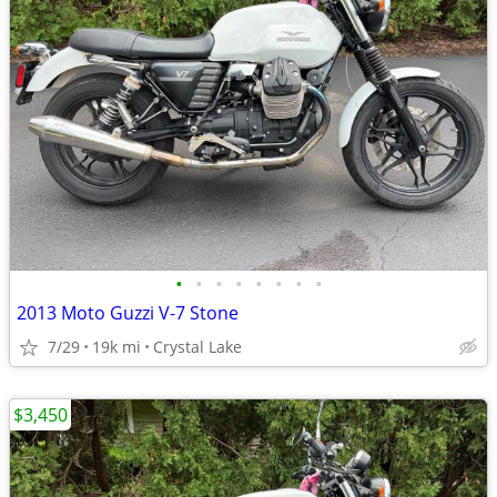
•
•
•
•
•
•
•
•
2013 Moto Guzzi V-7 Stone
7/29
19k mi
Crystal Lake
$3,450