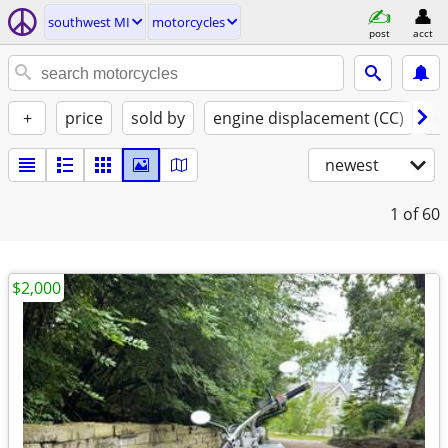
southwest MI
motorcycles
post
acct
+
price
sold by
engine displacement (CC)
st
newest
1
of 60
$2,000