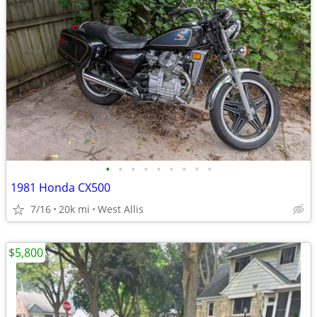
•
•
•
•
•
•
•
•
•
1981 Honda CX500
7/16
20k mi
West Allis
$5,800