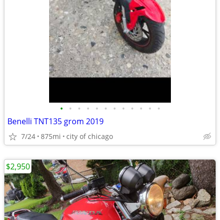
•
•
•
•
•
•
•
•
•
•
•
•
Benelli TNT135 grom 2019
7/24
875mi
city of chicago
$2,950