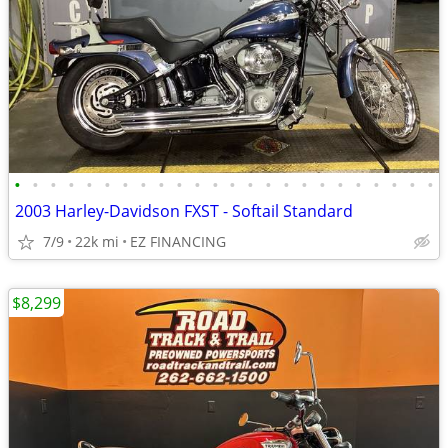
•
•
•
•
•
•
•
•
•
•
•
•
•
•
•
•
•
•
•
•
•
•
•
•
2003 Harley-Davidson FXST - Softail Standard
7/9
22k mi
EZ FINANCING
$8,299