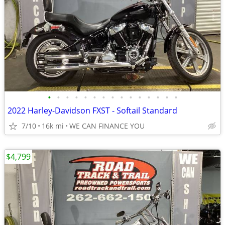
•
•
•
•
•
•
•
•
•
•
•
•
•
•
•
2022 Harley-Davidson FXST - Softail Standard
7/10
16k mi
WE CAN FINANCE YOU
$4,799