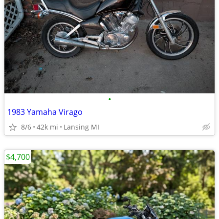
•
1983 Yamaha Virago
8/6
42k mi
Lansing MI
$4,700