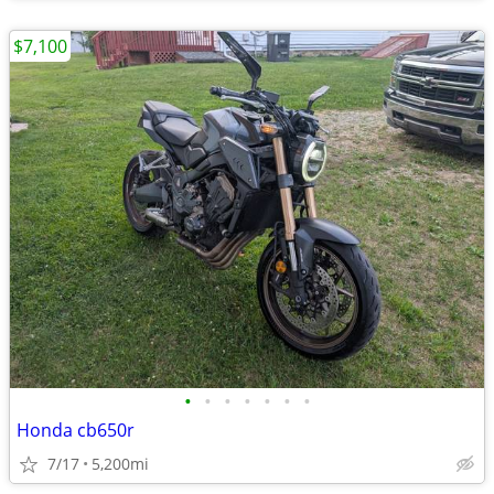
$7,100
•
•
•
•
•
•
•
Honda cb650r
7/17
5,200mi