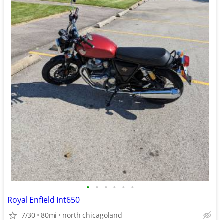
•
•
•
•
•
•
Royal Enfield Int650
7/30
80mi
north chicagoland