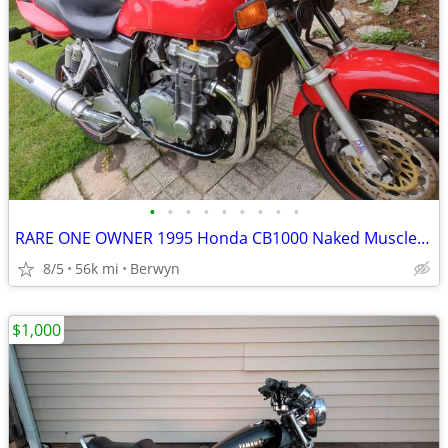
•
•
•
•
•
•
•
•
•
RARE ONE OWNER 1995 Honda CB1000 Naked Muscle Super Bike 1 Owner EXC
8/5
56k mi
Berwyn
$1,000