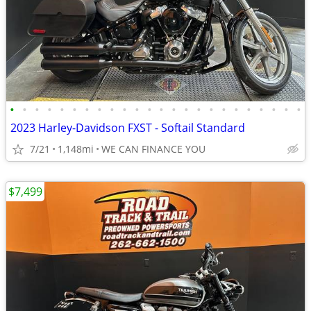
•
•
•
•
•
•
•
•
•
•
•
•
•
•
•
•
•
•
•
•
•
•
•
•
2023 Harley-Davidson FXST - Softail Standard
7/21
1,148mi
WE CAN FINANCE YOU
$7,499