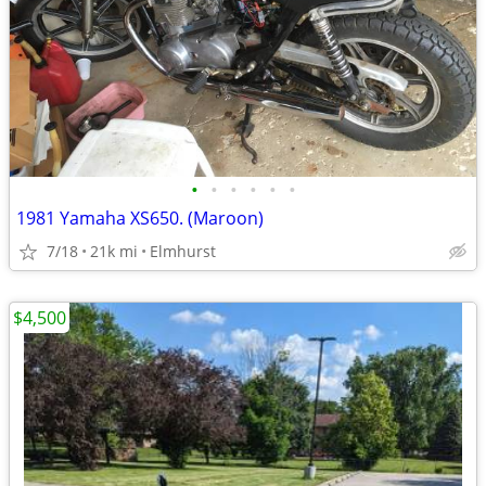
•
•
•
•
•
•
1981 Yamaha XS650. (Maroon)
7/18
21k mi
Elmhurst
$4,500