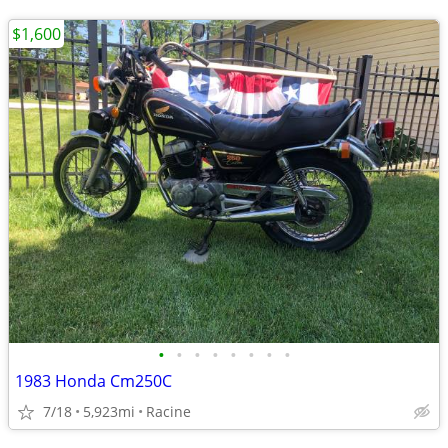
$1,600
•
•
•
•
•
•
•
•
1983 Honda Cm250C
7/18
5,923mi
Racine