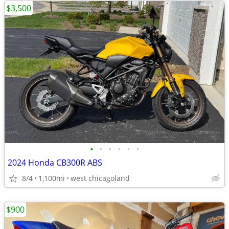
$3,500
•
•
•
•
•
•
2024 Honda CB300R ABS
8/4
1,100mi
west chicagoland
$900