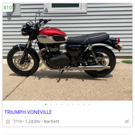
$10
•
•
•
•
•
•
•
•
•
TRIUMPH VONEVILLE
7/19
1,243mi
Bartlett