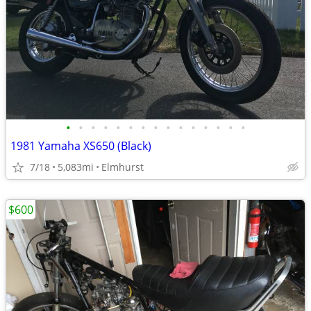
•
•
•
•
•
•
•
•
•
•
•
•
•
•
•
1981 Yamaha XS650 (Black)
7/18
5,083mi
Elmhurst
$600