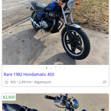
•
•
•
•
•
Rare 1982 Hondamatic 450
8/5
2,991mi
Algonquin
$2,800