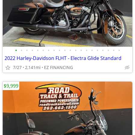
•
•
•
•
•
•
•
•
•
•
•
•
•
•
•
•
•
•
•
•
2022 Harley-Davidson FLHT - Electra Glide Standard
7/27
2,141mi
EZ FINANCING
$9,999