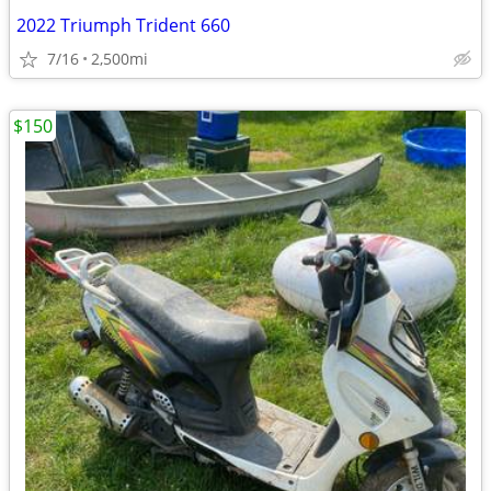
2022 Triumph Trident 660
7/16
2,500mi
$150