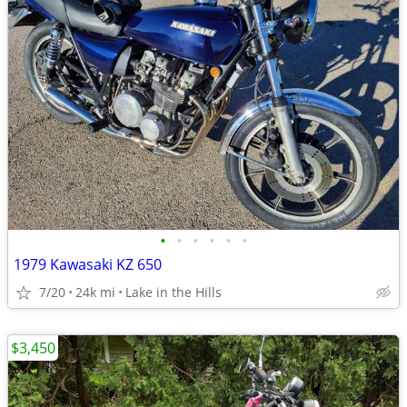
•
•
•
•
•
•
1979 Kawasaki KZ 650
7/20
24k mi
Lake in the Hills
$3,450