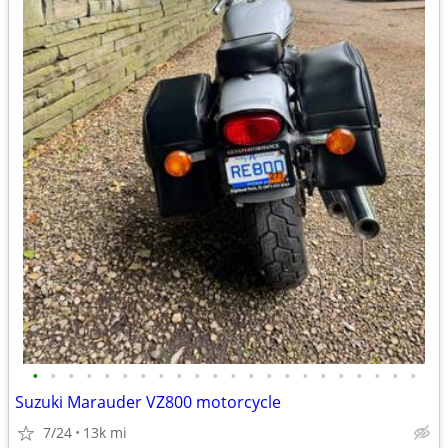
•
•
•
•
•
•
•
•
•
•
•
•
•
•
•
•
•
•
•
•
•
•
Suzuki Marauder VZ800 motorcycle
7/24
13k mi