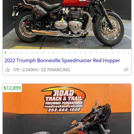
•
•
•
•
•
•
•
•
•
•
•
•
•
•
•
•
•
•
•
•
•
•
•
•
2022 Triumph Bonneville Speedmaster Red Hopper
7/9
2,549mi
EZ FINANCING
$12,899