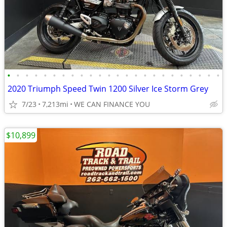
•
•
•
•
•
•
•
•
•
•
•
•
•
•
•
•
•
•
•
•
•
•
•
•
2020 Triumph Speed Twin 1200 Silver Ice Storm Grey
7/23
7,213mi
WE CAN FINANCE YOU
$10,899