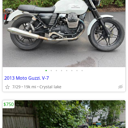
•
•
•
•
•
•
•
•
2013 Moto Guzzi. V-7
7/29
19k mi
Crystal lake
$750