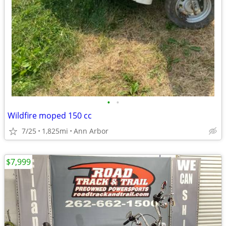
•
•
Wildfire moped 150 cc
7/25
1,825mi
Ann Arbor
$7,999