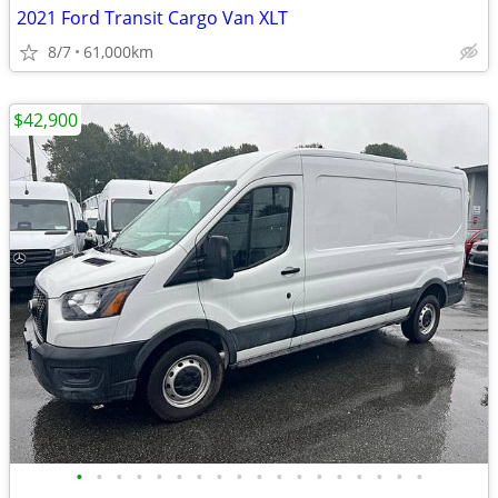
2021 Ford Transit Cargo Van XLT
8/7
61,000km
$42,900
•
•
•
•
•
•
•
•
•
•
•
•
•
•
•
•
•
•