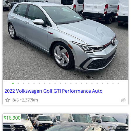
•
•
•
•
•
•
•
•
•
•
•
•
•
•
•
•
•
•
•
•
•
2022 Volkswagen Golf GTI Performance Auto
8/6
2,377km
$16,900