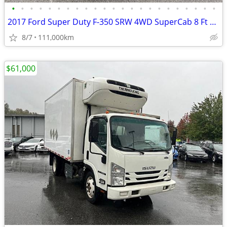
•
•
•
•
•
•
•
•
•
•
•
•
•
•
•
•
•
•
•
•
•
•
•
2017 Ford Super Duty F-350 SRW 4WD SuperCab 8 Ft Box XL
8/7
111,000km
$61,000