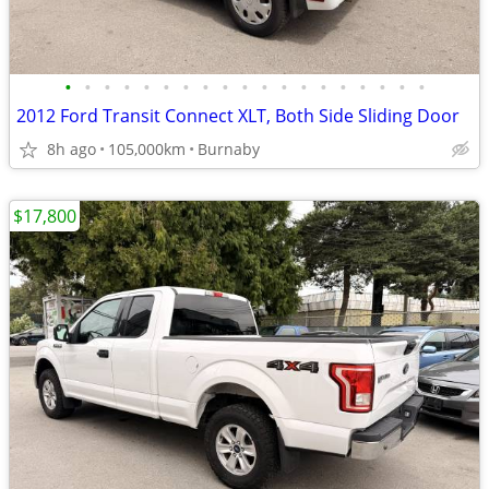
•
•
•
•
•
•
•
•
•
•
•
•
•
•
•
•
•
•
•
2012 Ford Transit Connect XLT, Both Side Sliding Door
8h ago
105,000km
Burnaby
$17,800