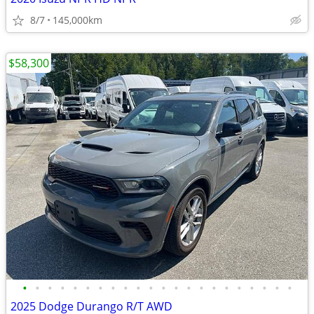
8/7
145,000km
$58,300
•
•
•
•
•
•
•
•
•
•
•
•
•
•
•
•
•
•
•
•
•
•
2025 Dodge Durango R/T AWD