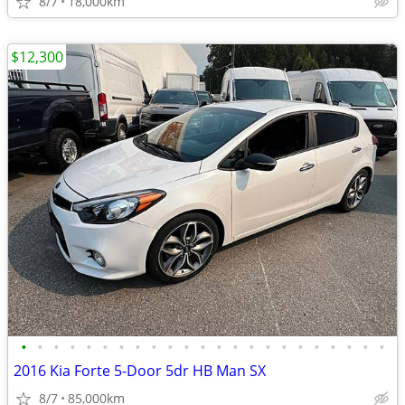
8/7
18,000km
$12,300
•
•
•
•
•
•
•
•
•
•
•
•
•
•
•
•
•
•
•
•
•
•
•
2016 Kia Forte 5-Door 5dr HB Man SX
8/7
85,000km