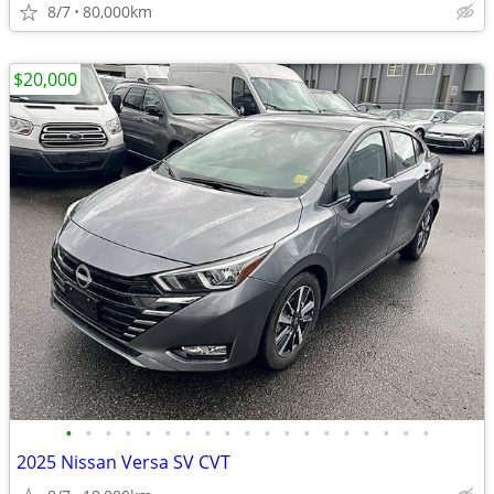
8/7
80,000km
$20,000
•
•
•
•
•
•
•
•
•
•
•
•
•
•
•
•
•
•
•
2025 Nissan Versa SV CVT