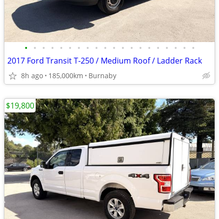
•
•
•
•
•
•
•
•
•
•
•
•
•
•
•
•
•
•
•
•
2017 Ford Transit T-250 / Medium Roof / Ladder Rack
8h ago
185,000km
Burnaby
$19,800