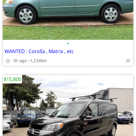
•
WANTED : Corolla , Matrix , etc
3h ago
1,234km
$15,800