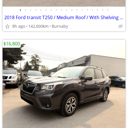
•
•
•
•
•
•
•
•
•
•
•
•
•
•
•
•
•
•
2018 Ford transit T250 / Medium Roof / With Shelving / Ladder Rack
8h ago
142,000km
Burnaby
$16,800