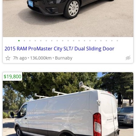
•
•
•
•
•
•
•
•
•
•
•
•
•
•
•
•
•
•
•
2015 RAM ProMaster City SLT/ Dual Sliding Door
7h ago
136,000km
Burnaby
$19,800