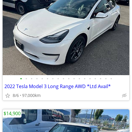
•
•
•
•
•
•
•
•
•
•
•
•
•
•
•
•
•
•
2022 Tesla Model 3 Long Range AWD *Ltd Avail*
8/6
97,000km
$14,900