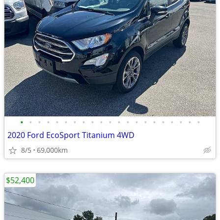
•
•
•
•
•
•
•
•
•
•
•
•
•
•
•
•
•
•
•
•
•
2020 Ford EcoSport Titanium 4WD
8/5
69,000km
$52,400