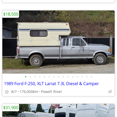
$18,500
•
•
•
•
•
•
•
•
•
•
•
•
•
•
•
1989 Ford F-250, XLT Lariat 7.3L Diesel & Camper
8/7
176,000km
Powell River
$31,900