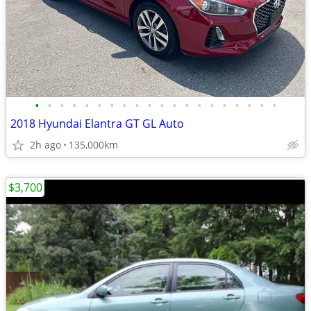
•
•
•
•
•
•
•
•
•
•
•
•
•
•
•
•
•
•
•
•
2018 Hyundai Elantra GT GL Auto
2h ago
135,000km
$3,700