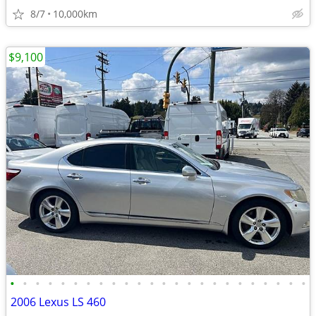
8/7
10,000km
$9,100
•
•
•
•
•
•
•
•
•
•
•
•
•
•
•
•
•
•
•
•
•
•
•
•
2006 Lexus LS 460