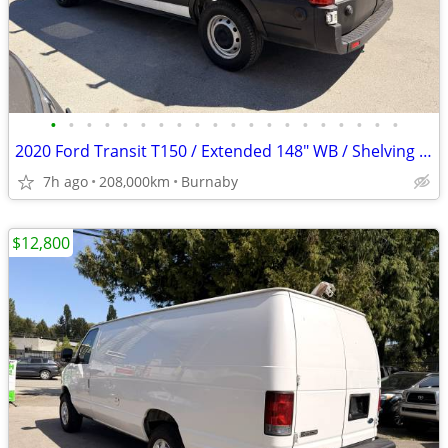
•
•
•
•
•
•
•
•
•
•
•
•
•
•
•
•
•
•
•
•
2020 Ford Transit T150 / Extended 148" WB / Shelving / Low Roof
7h ago
208,000km
Burnaby
$12,800