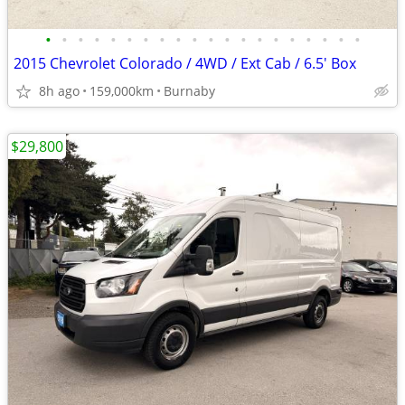
•
•
•
•
•
•
•
•
•
•
•
•
•
•
•
•
•
•
•
•
2015 Chevrolet Colorado / 4WD / Ext Cab / 6.5' Box
8h ago
159,000km
Burnaby
$29,800