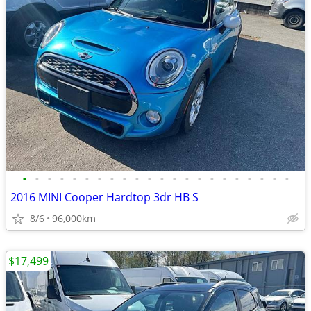
•
•
•
•
•
•
•
•
•
•
•
•
•
•
•
•
•
•
•
•
•
•
2016 MINI Cooper Hardtop 3dr HB S
8/6
96,000km
$17,499