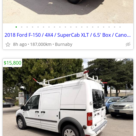
•
•
•
•
•
•
•
•
•
•
•
•
•
•
•
•
•
•
•
•
2018 Ford F-150 / 4X4 / SuperCab XLT / 6.5' Box / Canopy
8h ago
187,000km
Burnaby
$15,800