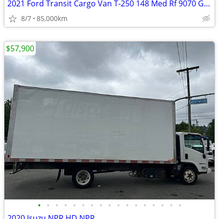
2021 Ford Transit Cargo Van T-250 148 Med Rf 9070 GVWR RWD
8/7
85,000km
$57,900
•
•
•
•
•
•
•
•
•
•
•
•
•
•
•
•
•
2020 Isuzu NPR HD NPR