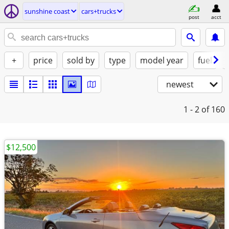
sunshine coast
cars+trucks
post
acct
+
price
sold by
type
model year
fuel
newest
1 - 2
of 160
$12,500