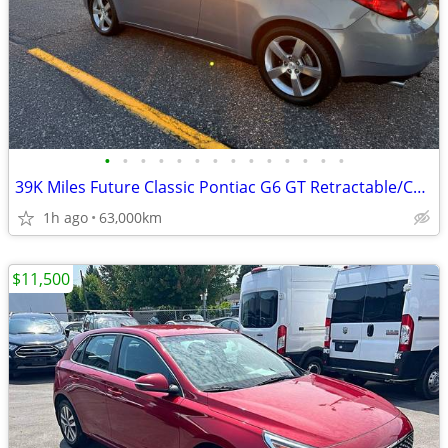
•
•
•
•
•
•
•
•
•
•
•
•
•
•
39K Miles Future Classic Pontiac G6 GT Retractable/Convertible 3.9 L
1h ago
63,000km
$11,500