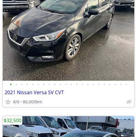
•
•
•
•
•
•
•
•
•
•
•
•
•
•
•
•
•
•
•
•
•
•
2021 Nissan Versa SV CVT
8/6
86,000km
$32,500