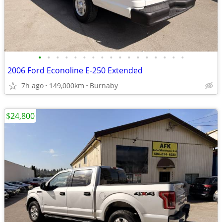
•
•
•
•
•
•
•
•
•
•
•
•
•
•
•
•
•
2006 Ford Econoline E-250 Extended
7h ago
149,000km
Burnaby
$24,800