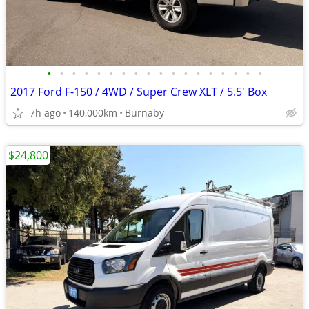
•
•
•
•
•
•
•
•
•
•
•
•
•
•
•
•
•
•
2017 Ford F-150 / 4WD / Super Crew XLT / 5.5' Box
7h ago
140,000km
Burnaby
$24,800