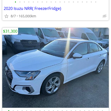
•
•
•
•
•
•
•
•
•
•
•
•
•
•
•
•
•
•
•
2020 Isuzu NRR( FreezerFridge)
8/7
165,000km
$31,300
•
•
•
•
•
•
•
•
•
•
•
•
•
•
•
•
•
•
•
•
•
•