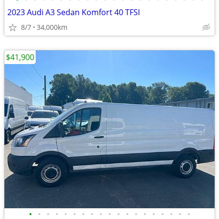
2023 Audi A3 Sedan Komfort 40 TFSI
8/7
34,000km
$41,900
•
•
•
•
•
•
•
•
•
•
•
•
•
•
•
•
•
•
•