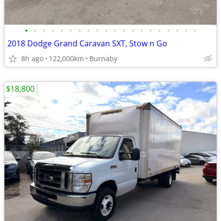
•
•
•
•
•
•
•
•
•
•
•
•
•
•
•
•
•
•
•
•
2018 Dodge Grand Caravan SXT, Stow n Go
8h ago
122,000km
Burnaby
$18,800