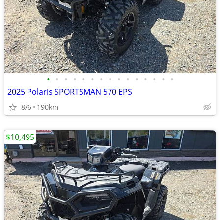
•
•
•
•
•
•
•
•
•
•
•
•
•
•
•
2025 Polaris SPORTSMAN 570 EPS
8/6
190km
$10,495