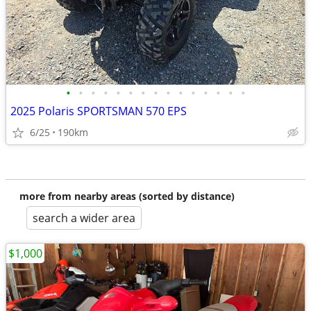
•
•
•
•
•
•
•
•
•
•
•
•
•
•
•
2025 Polaris SPORTSMAN 570 EPS
6/25
190km
more from nearby areas (sorted by distance)
search a wider area
$1,000