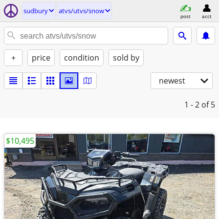
sudbury
atvs/utvs/snow
post
acct
+
price
condition
sold by
newest
1 - 2
of 5
$10,495