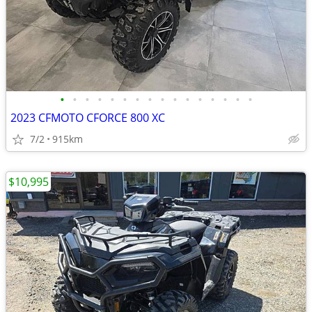
•
•
•
•
•
•
•
•
•
•
•
•
•
•
•
•
2023 CFMOTO CFORCE 800 XC
7/2
915km
$10,995