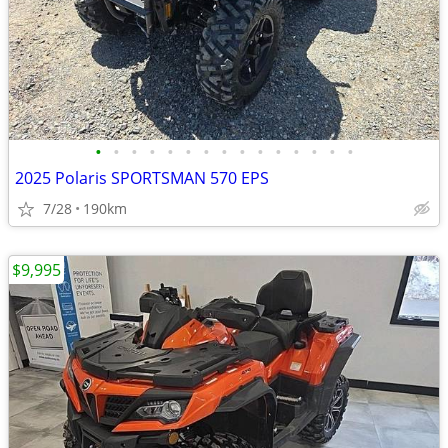
•
•
•
•
•
•
•
•
•
•
•
•
•
•
•
2025 Polaris SPORTSMAN 570 EPS
7/28
190km
$9,995