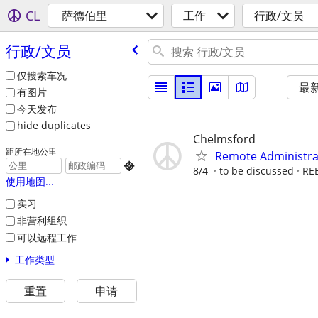
CL
萨德伯里
工作
行政/文员
行政/​文员
仅搜索车况
最
有图片
今天发布
hide duplicates
Chelmsford
距所在地公里
Remote Administrat

8/4
to be discussed
RE
使用地图...
实习
非营利组织
可以远程工作
工作类型
重置
申请