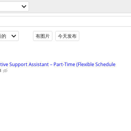
新的
有图片
今天发布
ive Support Assistant – Part-Time (Flexible Schedule
B