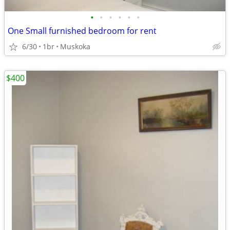
•
•
•
•
•
•
One Small furnished bedroom for rent
6/30
1br
Muskoka
$400