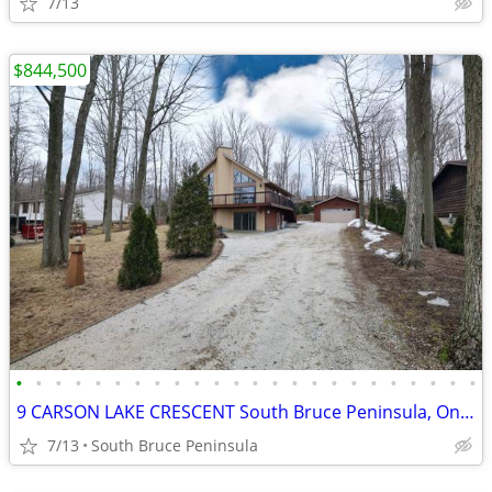
7/13
$844,500
•
•
•
•
•
•
•
•
•
•
•
•
•
•
•
•
•
•
•
•
•
•
•
•
9 CARSON LAKE CRESCENT South Bruce Peninsula, Ontario N0H2G0
7/13
South Bruce Peninsula