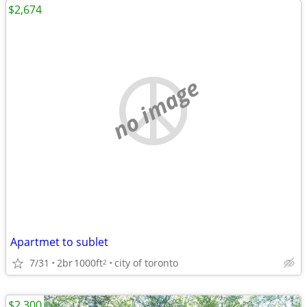
$2,674
no image
Apartmet to sublet
7/31
2br
1000ft
city of toronto
2
$2,300