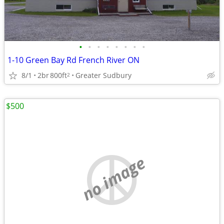
•
•
•
•
•
•
•
•
1-10 Green Bay Rd French River ON
8/1
2br
800ft
Greater Sudbury
2
$500
no image