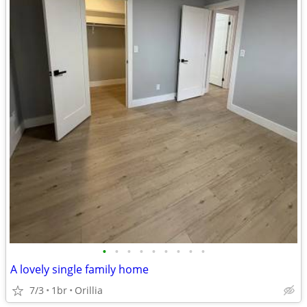
•
•
•
•
•
•
•
•
•
A lovely single family home
7/3
1br
Orillia