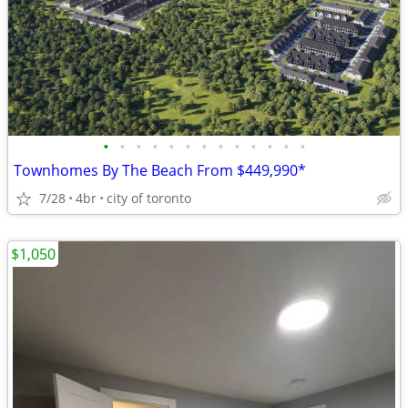
•
•
•
•
•
•
•
•
•
•
•
•
•
Townhomes By The Beach From $449,990*
7/28
4br
city of toronto
$1,050