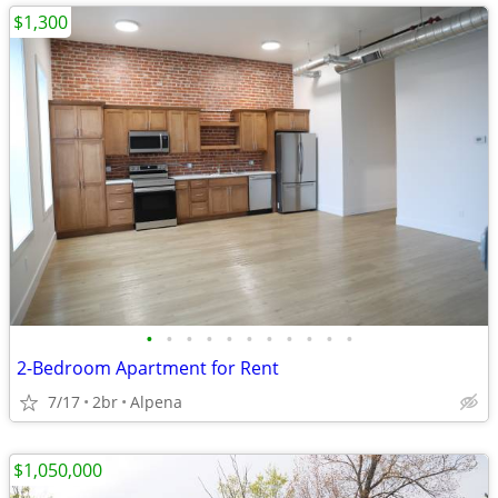
$1,300
•
•
•
•
•
•
•
•
•
•
•
2-Bedroom Apartment for Rent
7/17
2br
Alpena
$1,050,000