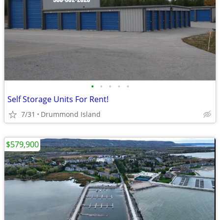
•
•
•
•
•
Self Storage Units For Rent!
7/31
Drummond Island
$579,900