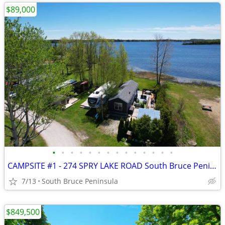
$89,000
•
•
•
•
•
•
•
•
•
•
•
•
•
•
CAMPSITE #1 - 274 SPRY LAKE ROAD South Bruce Peninsula, Ontario N0H2G0
7/13
South Bruce Peninsula
$849,500