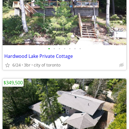
•
•
•
•
•
•
•
Hardwood Lake Private Cottage
6/24
3br
city of toronto
$349,500