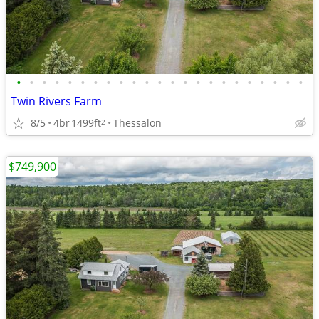
•
•
•
•
•
•
•
•
•
•
•
•
•
•
•
•
•
•
•
•
•
•
•
Twin Rivers Farm
8/5
4br
1499ft
Thessalon
2
$749,900