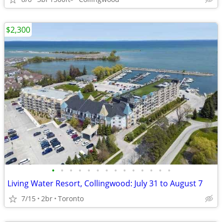
$2,300
•
•
•
•
•
•
•
•
•
•
•
•
•
•
Living Water Resort, Collingwood: July 31 to August 7
7/15
2br
Toronto