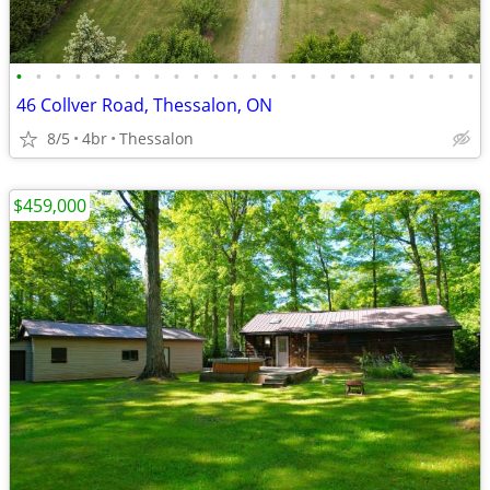
•
•
•
•
•
•
•
•
•
•
•
•
•
•
•
•
•
•
•
•
•
•
•
•
46 Collver Road, Thessalon, ON
8/5
4br
Thessalon
$459,000