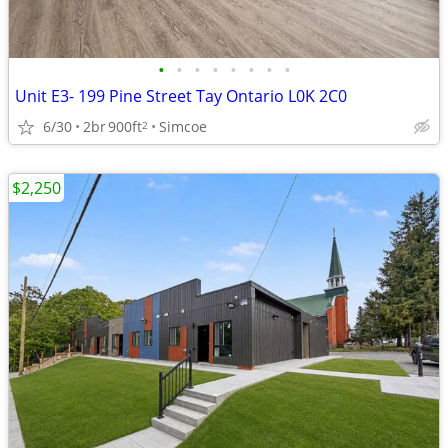
•
•
•
•
•
•
•
•
Unit E3- 199 Pine Street Tay Ontario L0K 2C0
6/30
2br
900ft
Simcoe
2
$2,250