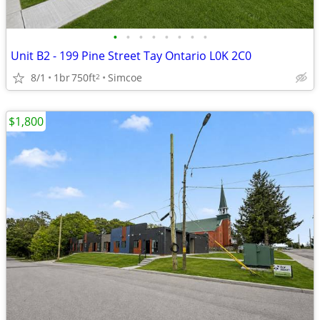
•
•
•
•
•
•
•
•
Unit B2 - 199 Pine Street Tay Ontario L0K 2C0
8/1
1br
750ft
Simcoe
2
$1,800