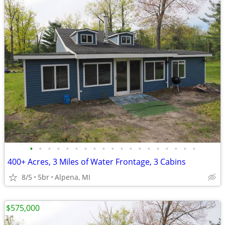
•
•
•
•
•
•
•
•
•
•
•
•
•
•
•
•
•
•
•
400+ Acres, 3 Miles of Water Frontage, 3 Cabins
8/5
5br
Alpena, MI
$575,000