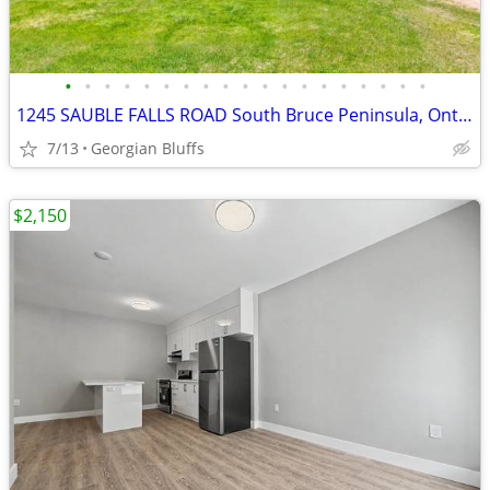
•
•
•
•
•
•
•
•
•
•
•
•
•
•
•
•
•
•
•
1245 SAUBLE FALLS ROAD South Bruce Peninsula, Ontario N0H2G0
7/13
Georgian Bluffs
$2,150