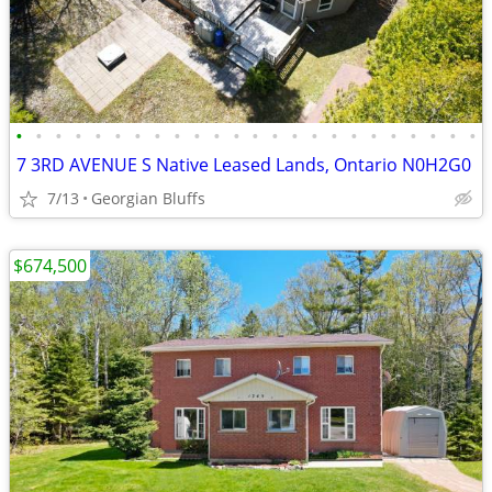
•
•
•
•
•
•
•
•
•
•
•
•
•
•
•
•
•
•
•
•
•
•
•
•
7 3RD AVENUE S Native Leased Lands, Ontario N0H2G0
7/13
Georgian Bluffs
$674,500