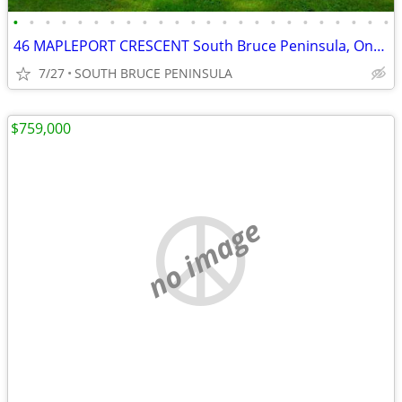
•
•
•
•
•
•
•
•
•
•
•
•
•
•
•
•
•
•
•
•
•
•
•
•
46 MAPLEPORT CRESCENT South Bruce Peninsula, Ontario N0H2G0
7/27
SOUTH BRUCE PENINSULA
$759,000
no image