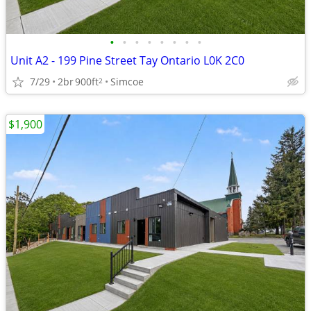
•
•
•
•
•
•
•
•
Unit A2 - 199 Pine Street Tay Ontario L0K 2C0
7/29
2br
900ft
Simcoe
2
$1,900