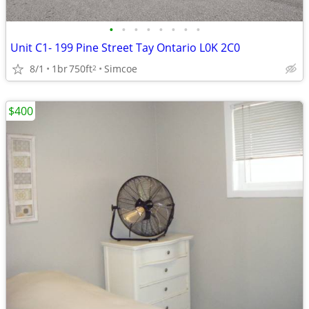
•
•
•
•
•
•
•
•
Unit C1- 199 Pine Street Tay Ontario L0K 2C0
8/1
1br
750ft
Simcoe
2
$400