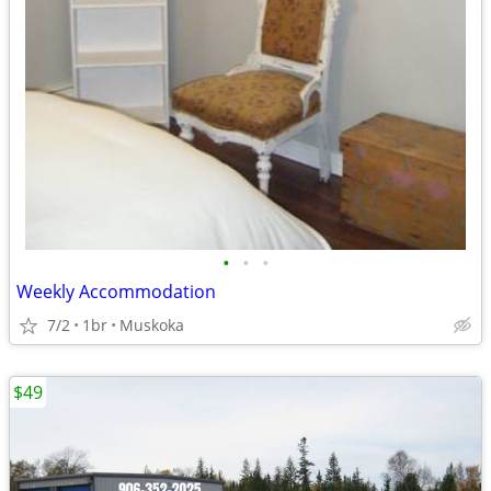
•
•
•
Weekly Accommodation
7/2
1br
Muskoka
$49