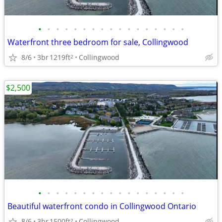
•
•
•
•
•
•
•
•
•
•
•
•
•
•
•
•
•
Waterfront three bedroom for sale, Collingwood
8/6
3br
1219ft
Collingwood
2
$2,500
•
•
•
•
•
•
•
•
•
•
•
•
•
•
•
•
•
Beautiful waterfront condo in Collingwood Ontario
8/6
3br
1500ft
Collingwood
2