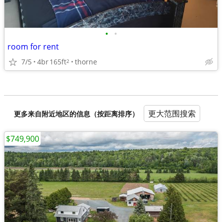
•
•
room for rent
7/5
4br
165ft
thorne
2
更大范围搜索
更多来自附近地区的信息（按距离排序）
$749,900