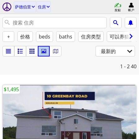
萨德伯里
住房
发贴
帐户
+
价格
beds
baths
住房类型
可以养猫
最新的
1 - 2
40
$1,495