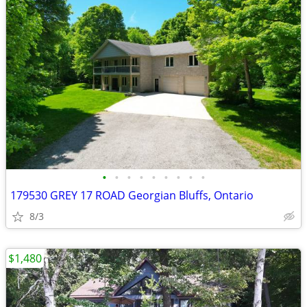
•
•
•
•
•
•
•
•
•
179530 GREY 17 ROAD Georgian Bluffs, Ontario
8/3
$1,480