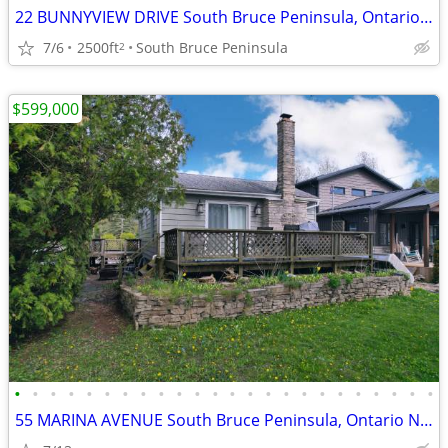
22 BUNNYVIEW DRIVE South Bruce Peninsula, Ontario N0H2G0
7/6
2500ft
South Bruce Peninsula
2
$599,000
•
•
•
•
•
•
•
•
•
•
•
•
•
•
•
•
•
•
•
•
•
•
•
•
55 MARINA AVENUE South Bruce Peninsula, Ontario N0H2G0