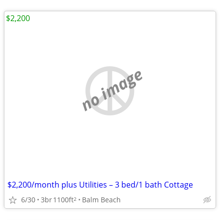
$2,200
no image
$2,200/month plus Utilities – 3 bed/1 bath Cottage
6/30
3br
1100ft
Balm Beach
2