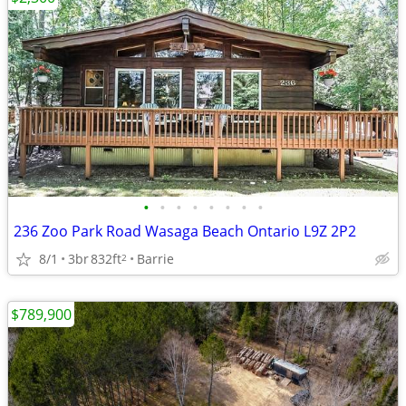
•
•
•
•
•
•
•
•
236 Zoo Park Road Wasaga Beach Ontario L9Z 2P2
8/1
3br
832ft
Barrie
2
$789,900