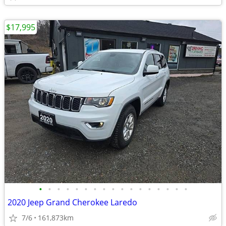
$17,995
•
•
•
•
•
•
•
•
•
•
•
•
•
•
•
•
•
2020 Jeep Grand Cherokee Laredo
7/6
161,873km