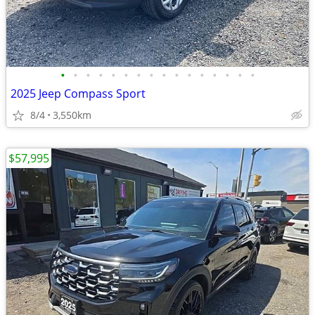
•
•
•
•
•
•
•
•
•
•
•
•
•
•
•
•
2025 Jeep Compass Sport
8/4
3,550km
$57,995