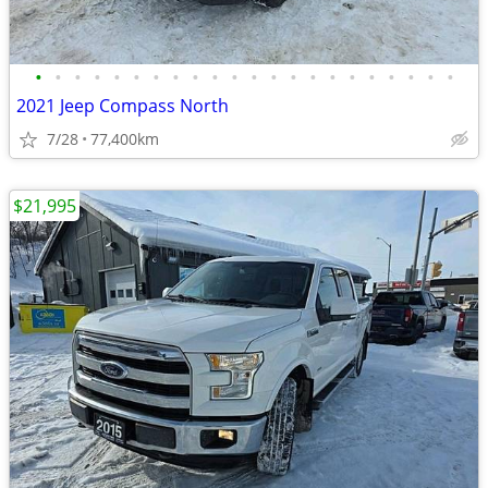
•
•
•
•
•
•
•
•
•
•
•
•
•
•
•
•
•
•
•
•
•
•
2021 Jeep Compass North
7/28
77,400km
$21,995