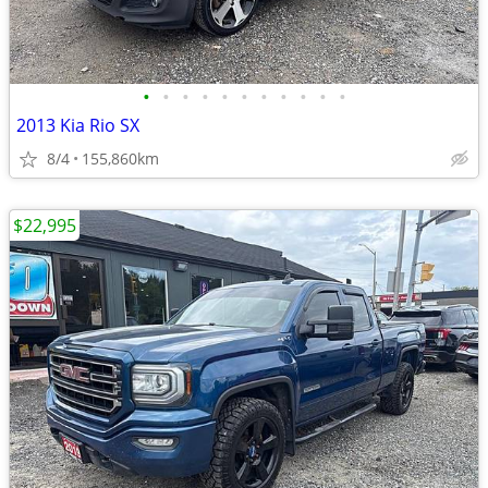
•
•
•
•
•
•
•
•
•
•
•
2013 Kia Rio SX
8/4
155,860km
$22,995