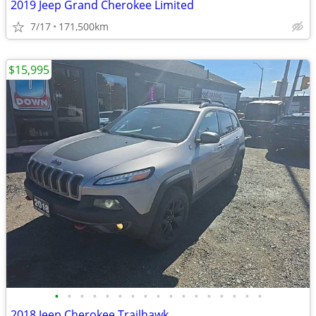
2019 Jeep Grand Cherokee Limited
7/17
171,500km
$15,995
•
•
•
•
•
•
•
•
•
•
•
•
•
•
•
•
•
2018 Jeep Cherokee Trailhawk