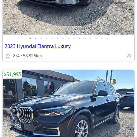
•
•
•
•
•
•
•
•
•
•
•
•
•
•
•
2023 Hyundai Elantra Luxury
8/4
58,325km
$51,995