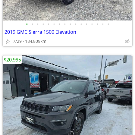
•
•
•
•
•
•
•
•
•
•
•
•
•
•
•
•
2019 GMC Sierra 1500 Elevation
7/29
184,809km
$20,995