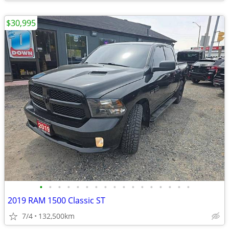
$30,995
•
•
•
•
•
•
•
•
•
•
•
•
•
•
•
•
•
2019 RAM 1500 Classic ST
7/4
132,500km