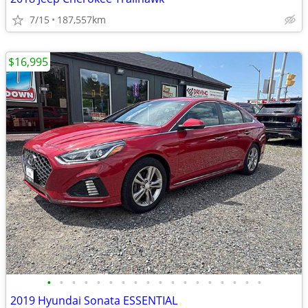
7/15
187,557km
$16,995
•
•
•
•
•
•
•
•
•
•
•
•
•
•
•
•
•
•
2019 Hyundai Sonata ESSENTIAL