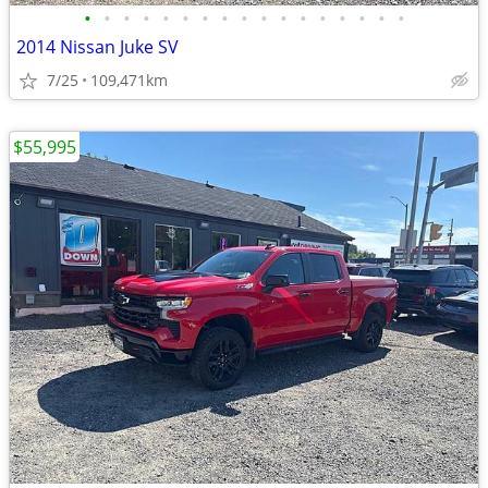
•
•
•
•
•
•
•
•
•
•
•
•
•
•
•
•
•
2014 Nissan Juke SV
7/25
109,471km
$55,995