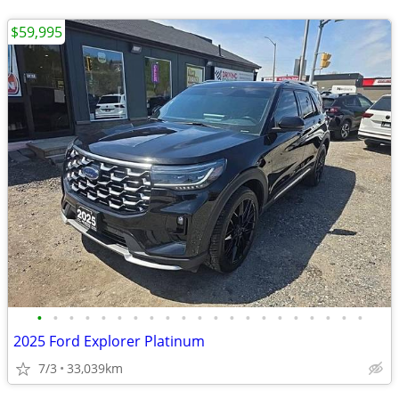
$59,995
•
•
•
•
•
•
•
•
•
•
•
•
•
•
•
•
•
•
•
•
•
2025 Ford Explorer Platinum
7/3
33,039km