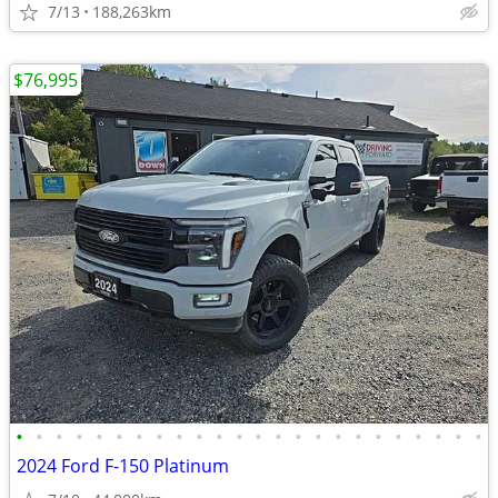
7/13
188,263km
$76,995
•
•
•
•
•
•
•
•
•
•
•
•
•
•
•
•
•
•
•
•
•
•
•
•
2024 Ford F-150 Platinum