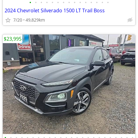
•
•
•
•
•
•
•
•
•
•
•
•
•
•
•
2024 Chevrolet Silverado 1500 LT Trail Boss
7/20
49,829km
$23,995
•
•
•
•
•
•
•
•
•
•
•
•
•
•
•
•
•
•
•
•
•
•
•
•