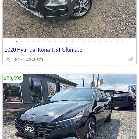
•
•
•
•
•
•
•
•
•
•
•
•
•
•
•
•
•
•
•
•
2020 Hyundai Kona 1.6T Ultimate
8/4
60,900km
$20,995