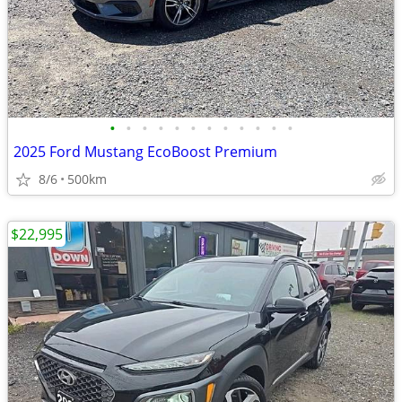
•
•
•
•
•
•
•
•
•
•
•
•
2025 Ford Mustang EcoBoost Premium
8/6
500km
$22,995