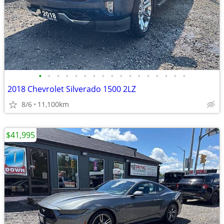
•
•
•
•
•
•
•
•
•
•
•
•
•
•
•
•
•
2018 Chevrolet Silverado 1500 2LZ
8/6
11,100km
$41,995