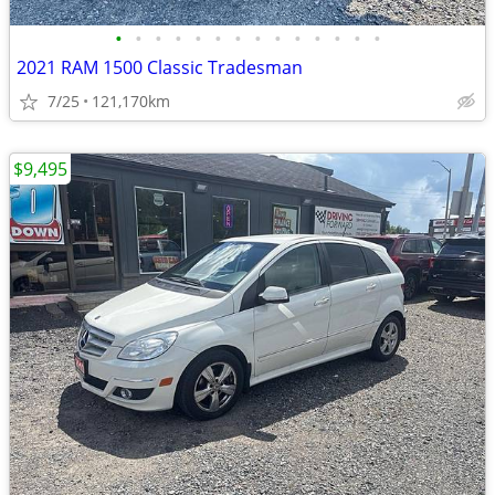
•
•
•
•
•
•
•
•
•
•
•
•
•
•
2021 RAM 1500 Classic Tradesman
7/25
121,170km
$9,495