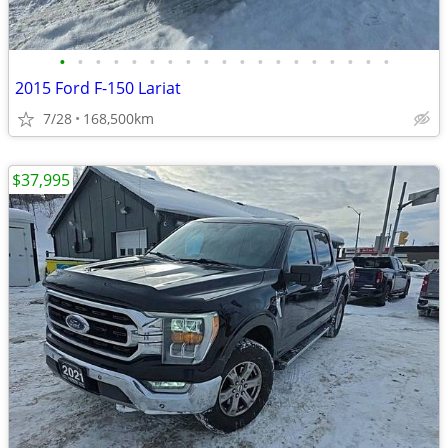
•
•
•
•
•
•
•
•
•
•
•
•
•
•
•
•
•
•
•
2015 Ford F-150 Lariat
7/28
168,500km
$37,995