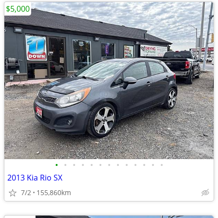
$5,000
•
•
•
•
•
•
•
•
•
•
•
•
•
2013 Kia Rio SX
7/2
155,860km