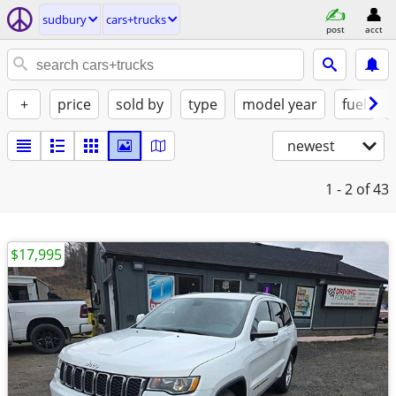
sudbury
cars+trucks
post
acct
+
price
sold by
type
model year
fuel
newest
1 - 2
of 43
$17,995