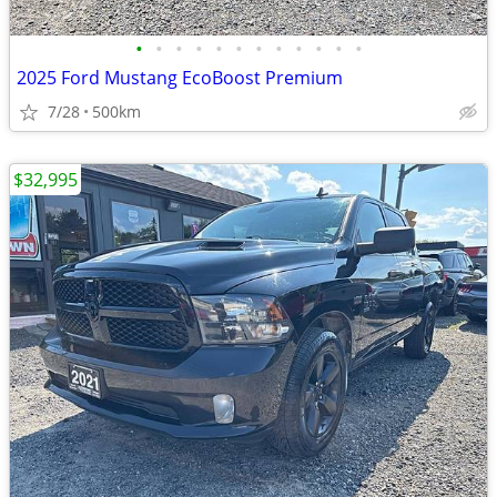
•
•
•
•
•
•
•
•
•
•
•
•
2025 Ford Mustang EcoBoost Premium
7/28
500km
$32,995