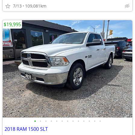
7/13
109,081km
$19,995
•
•
•
•
•
•
•
•
•
•
•
•
•
2018 RAM 1500 SLT