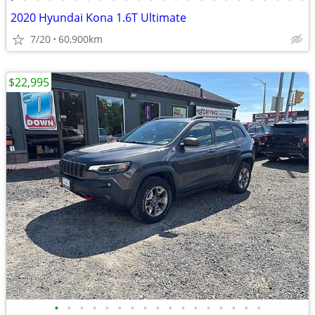
2020 Hyundai Kona 1.6T Ultimate
7/20
60,900km
$22,995
•
•
•
•
•
•
•
•
•
•
•
•
•
•
•
•
•