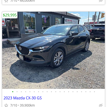
7/10
44,000km
$29,995
•
•
•
•
•
•
•
•
•
•
•
•
•
•
•
•
•
•
•
•
2023 Mazda CX-30 GS
7/10
39,900km