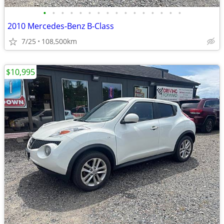
•
•
•
•
•
•
•
•
•
•
•
•
•
•
•
•
2010 Mercedes-Benz B-Class
7/25
108,500km
$10,995