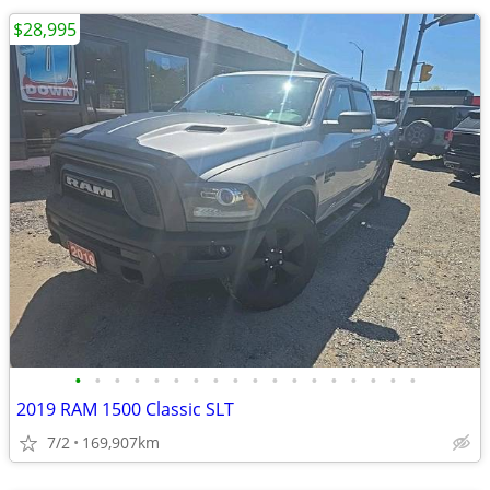
$28,995
•
•
•
•
•
•
•
•
•
•
•
•
•
•
•
•
•
•
2019 RAM 1500 Classic SLT
7/2
169,907km