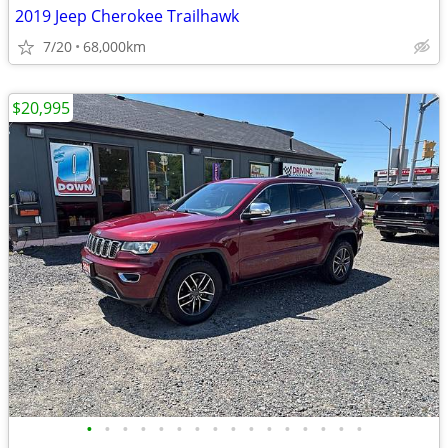
2019 Jeep Cherokee Trailhawk
7/20
68,000km
$20,995
•
•
•
•
•
•
•
•
•
•
•
•
•
•
•
•