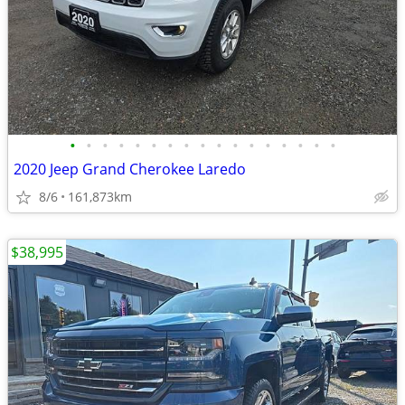
•
•
•
•
•
•
•
•
•
•
•
•
•
•
•
•
•
2020 Jeep Grand Cherokee Laredo
8/6
161,873km
$38,995