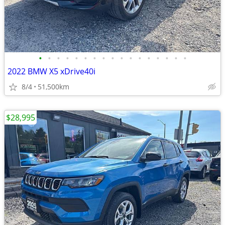
•
•
•
•
•
•
•
•
•
•
•
•
•
•
•
•
•
2022 BMW X5 xDrive40i
8/4
51,500km
$28,995