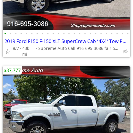
•
•
•
•
•
•
•
•
•
•
•
•
•
•
•
•
•
•
•
•
•
•
•
•
2019 Ford F150 F-150 XLT SuperCrew Cab*4X4*Tow Package*Rear Camera*FX4
8/7
43k
Supreme Auto Call 916-695-3086 fair oaks
mi
$37,777