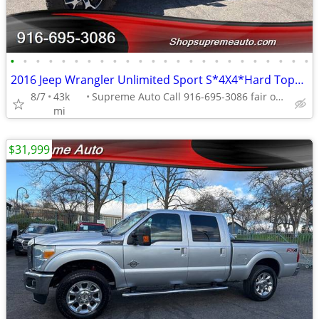
•
•
•
•
•
•
•
•
•
•
•
•
•
•
•
•
•
•
•
•
•
•
•
•
2016 Jeep Wrangler Unlimited Sport S*4X4*Hard Top*Lifted*Power Running
8/7
43k
Supreme Auto Call 916-695-3086 fair oaks
mi
$31,999