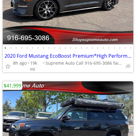
•
•
•
•
•
•
•
•
•
•
•
•
•
•
•
•
•
•
•
•
•
•
•
•
2020 Ford Mustang EcoBoost Premium*High Performance Package*loaded*
8h ago
19k
Supreme Auto Call 916-695-3086 fair oaks
mi
$41,999