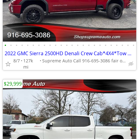
•
•
•
•
•
•
•
•
•
•
•
•
•
•
•
•
•
•
•
•
•
•
•
•
2022 GMC Sierra 2500HD Denali Crew Cab*4X4*Tow Package*Rear Camera*
8/7
127k
Supreme Auto Call 916-695-3086 fair oaks
mi
$29,999