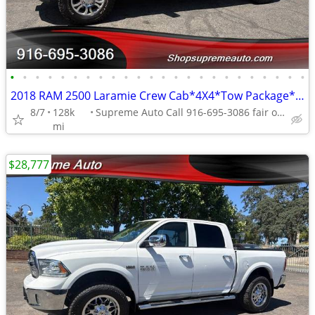
•
•
•
•
•
•
•
•
•
•
•
•
•
•
•
•
•
•
•
•
•
•
•
•
2018 RAM 2500 Laramie Crew Cab*4X4*Tow Package*Rear Camera*Cummins*
8/7
128k
Supreme Auto Call 916-695-3086 fair oaks
mi
$28,777