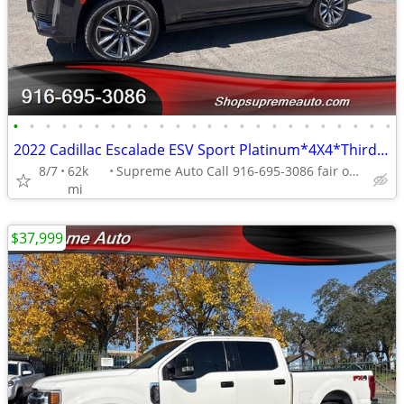
•
•
•
•
•
•
•
•
•
•
•
•
•
•
•
•
•
•
•
•
•
•
•
•
2022 Cadillac Escalade ESV Sport Platinum*4X4*Third Row Seats*Loaded*
8/7
62k
Supreme Auto Call 916-695-3086 fair oaks
mi
$37,999