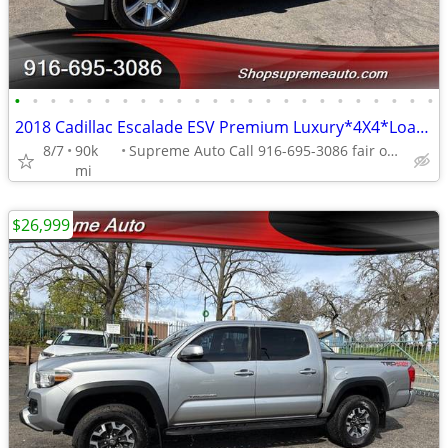
•
•
•
•
•
•
•
•
•
•
•
•
•
•
•
•
•
•
•
•
•
•
•
•
2018 Cadillac Escalade ESV Premium Luxury*4X4*Loaded*DVD Player*
8/7
90k
Supreme Auto Call 916-695-3086 fair oaks
mi
$26,999