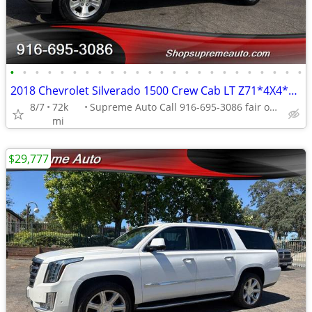
•
•
•
•
•
•
•
•
•
•
•
•
•
•
•
•
•
•
•
•
•
•
•
•
2018 Chevrolet Silverado 1500 Crew Cab LT Z71*4X4*Long Bed*Rear Camera
8/7
72k
Supreme Auto Call 916-695-3086 fair oaks
mi
$29,777