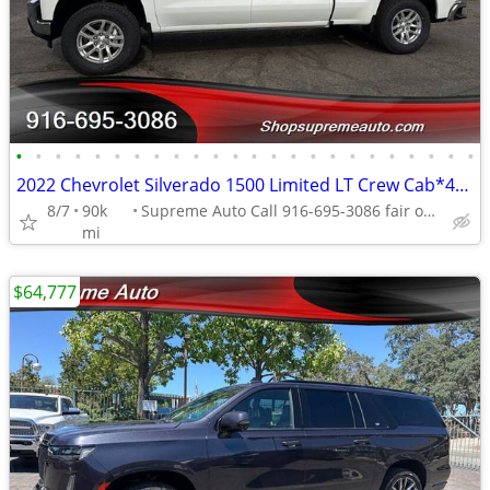
•
•
•
•
•
•
•
•
•
•
•
•
•
•
•
•
•
•
•
•
•
•
•
•
2022 Chevrolet Silverado 1500 Limited LT Crew Cab*4X4*Tow Package*Z71*
8/7
90k
Supreme Auto Call 916-695-3086 fair oaks
mi
$64,777