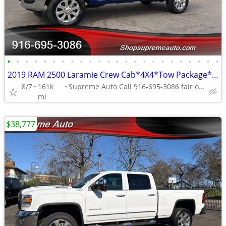
•
•
•
•
•
•
•
•
•
•
•
•
•
•
•
•
•
•
•
•
•
•
•
•
2019 RAM 2500 Laramie Crew Cab*4X4*Tow Package*One Owner*Rear Camera*
8/7
161k
Supreme Auto Call 916-695-3086 fair oaks
mi
$38,777