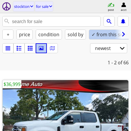
stockton
for sale
post
acct
+
price
condition
sold by
✓ from this seller
newest
1 - 2
of 66
$36,999