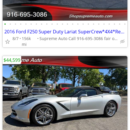
•
•
•
•
•
•
•
•
•
•
•
•
•
•
•
•
•
•
•
•
•
•
•
•
2016 Ford F250 Super Duty Lariat SuperCrew*4X4*Rear Camera*Tow Package
8/7
156k
Supreme Auto Call 916-695-3086 fair oaks
mi
$44,599