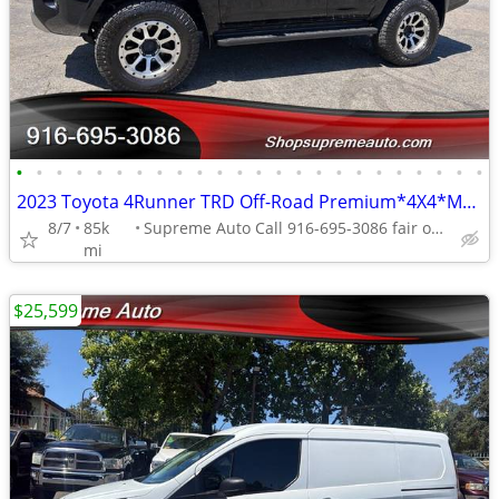
•
•
•
•
•
•
•
•
•
•
•
•
•
•
•
•
•
•
•
•
•
•
•
•
2023 Toyota 4Runner TRD Off-Road Premium*4X4*Moon Roof*Rear Camera*
8/7
85k
Supreme Auto Call 916-695-3086 fair oaks
mi
$25,599