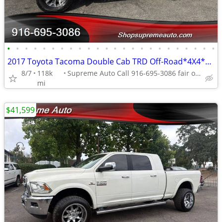
•
•
•
•
•
•
•
•
•
•
•
•
•
•
•
•
•
•
•
•
•
•
•
•
2017 Toyota Tacoma Double Cab TRD Off-Road*4X4*Rear Camera*Heated Seat
8/7
118k
Supreme Auto Call 916-695-3086 fair oaks
mi
$41,599