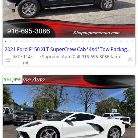
•
•
•
•
•
•
•
•
•
•
•
•
•
•
•
•
•
•
•
•
•
•
•
•
2021 Ford F150 XLT SuperCrew Cab*4X4*Tow Package*Rear Camera*One Owner
8/7
114k
Supreme Auto Call 916-695-3086 fair oaks
mi
$61,999