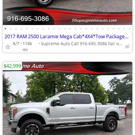
•
•
•
•
•
•
•
•
•
•
•
•
•
•
•
•
•
•
•
•
•
•
•
•
2017 RAM 2500 Laramie Mega Cab*4X4*Tow Package*One Owner*Lifted*
8/7
118k
Supreme Auto Call 916-695-3086 fair oaks
mi
$42,999