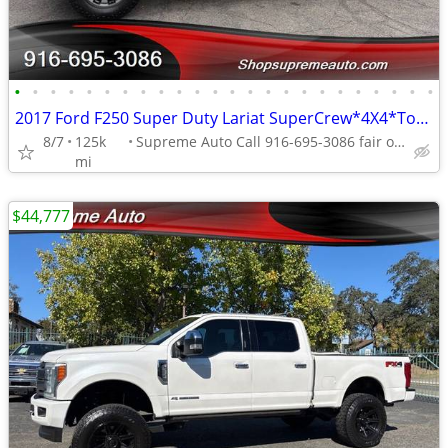
•
•
•
•
•
•
•
•
•
•
•
•
•
•
•
•
•
•
•
•
•
•
•
•
2017 Ford F250 Super Duty Lariat SuperCrew*4X4*Tow Package*Lifted*FX4*
8/7
125k
Supreme Auto Call 916-695-3086 fair oaks
mi
$44,777