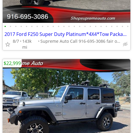
•
•
•
•
•
•
•
•
•
•
•
•
•
•
•
•
•
•
•
•
•
•
•
•
2017 Ford F250 Super Duty Platinum*4X4*Tow Package*Lifted*Loaded*FX4*
8/7
143k
Supreme Auto Call 916-695-3086 fair oaks
mi
$22,999