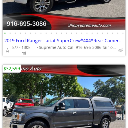
•
•
•
•
•
•
•
•
•
•
•
•
•
•
•
•
•
•
•
•
•
•
•
•
2019 Ford Ranger Lariat SuperCrew*4X4*Rear Camera*Tow Package*Loaded*
8/7
130k
Supreme Auto Call 916-695-3086 fair oaks
mi
$32,599