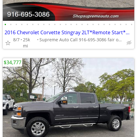
•
•
•
•
•
•
•
•
•
•
•
•
•
•
•
•
•
•
•
•
•
•
•
•
2016 Chevrolet Corvette Stingray 2LT*Remote Start*Convertible*Loaded*
8/7
25k
Supreme Auto Call 916-695-3086 fair oaks
mi
$34,777