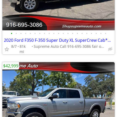
•
•
•
•
•
•
•
•
•
•
•
•
•
•
•
•
•
•
•
•
•
2020 Ford F350 F-350 Super Duty XL SuperCrew Cab*4X4*Rear Camera*STX*
8/7
81k
Supreme Auto Call 916-695-3086 fair oaks
mi
$42,999