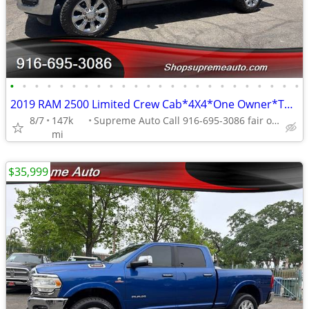
•
•
•
•
•
•
•
•
•
•
•
•
•
•
•
•
•
•
•
•
•
•
•
•
2019 RAM 2500 Limited Crew Cab*4X4*One Owner*Tow Package*Loaded*
8/7
147k
Supreme Auto Call 916-695-3086 fair oaks
mi
$35,999