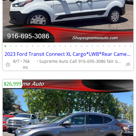
•
•
•
•
•
•
•
•
•
•
•
•
•
•
•
•
•
•
•
•
•
•
•
•
2023 Ford Transit Connect XL Cargo*LWB*Rear Camera*Rear Door*
8/7
76k
Supreme Auto Call 916-695-3086 fair oaks
mi
$26,999