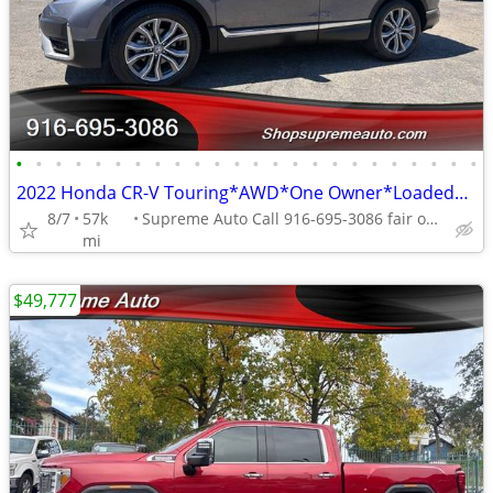
•
•
•
•
•
•
•
•
•
•
•
•
•
•
•
•
•
•
•
•
•
•
•
•
2022 Honda CR-V Touring*AWD*One Owner*Loaded*Rear Camera*Tow Hitch
8/7
57k
Supreme Auto Call 916-695-3086 fair oaks
mi
$49,777