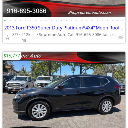
•
•
•
•
•
•
•
•
•
•
•
•
•
•
•
•
•
•
•
•
•
•
•
•
2013 Ford F350 Super Duty Platinum*4X4*Moon Roof*Tow Package*Rear Cam
8/7
212k
Supreme Auto Call 916-695-3086 fair oaks
mi
$15,777