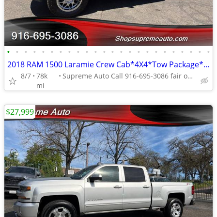
•
•
•
•
•
•
•
•
•
•
•
•
•
•
•
•
•
•
•
•
•
•
•
•
2018 RAM 1500 Laramie Crew Cab*4X4*Tow Package*Lifted*loaded*Moon Roof
8/7
78k
Supreme Auto Call 916-695-3086 fair oaks
mi
$27,999