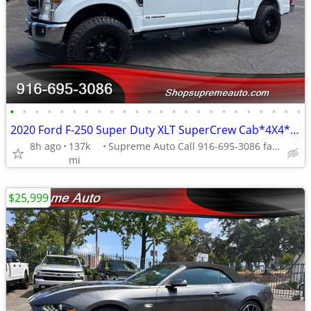
•
•
•
•
•
•
•
•
•
•
•
•
•
•
•
•
•
•
•
•
•
•
•
•
2020 Ford F-250 Super Duty XLT SuperCrew Cab*4X4*Lifted*Tow Package*
8h ago
137k
Supreme Auto Call 916-695-3086 fair oaks
mi
$25,999