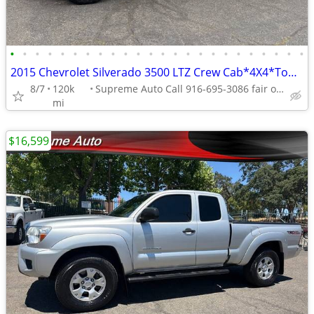
•
•
•
•
•
•
•
•
•
•
•
•
•
•
•
•
•
•
•
•
•
•
•
•
2015 Chevrolet Silverado 3500 LTZ Crew Cab*4X4*Tow Package*Z71 Package
8/7
120k
Supreme Auto Call 916-695-3086 fair oaks
mi
$16,599