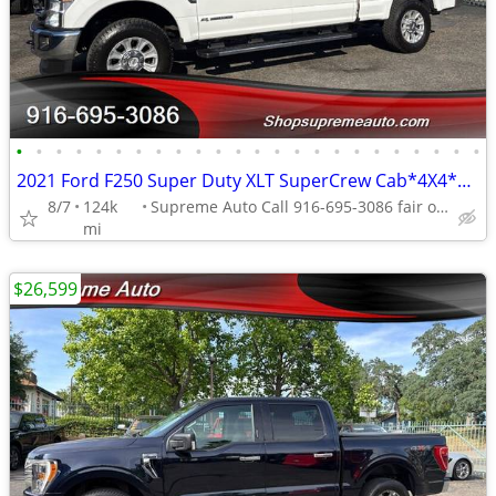
•
•
•
•
•
•
•
•
•
•
•
•
•
•
•
•
•
•
•
•
•
•
•
•
2021 Ford F250 Super Duty XLT SuperCrew Cab*4X4*Tow Package*Rear Camer
8/7
124k
Supreme Auto Call 916-695-3086 fair oaks
mi
$26,599