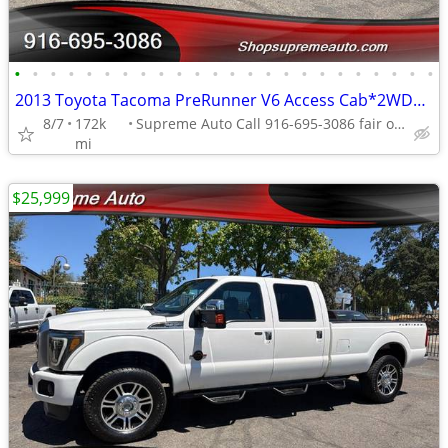
•
•
•
•
•
•
•
•
•
•
•
•
•
•
•
•
•
•
•
•
•
•
•
•
2013 Toyota Tacoma PreRunner V6 Access Cab*2WD*TRD Off Road Package*
8/7
172k
Supreme Auto Call 916-695-3086 fair oaks
mi
$25,999