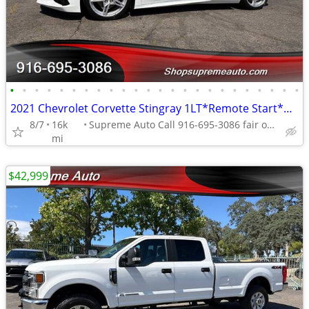
•
•
•
•
•
•
•
•
•
•
•
•
•
•
•
•
•
•
•
•
•
•
•
•
2021 Chevrolet Corvette Stingray 1LT*Remote Start*Rear Camera*
8/7
16k
Supreme Auto Call 916-695-3086 fair oaks
mi
$42,999