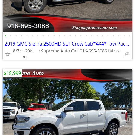
•
•
•
•
•
•
•
•
•
•
•
•
•
•
•
•
•
•
•
•
•
•
•
•
2019 GMC Sierra 2500HD SLT Crew Cab*4X4*Tow Package*Rear Camera*Z71*
8/7
129k
Supreme Auto Call 916-695-3086 fair oaks
mi
$18,999