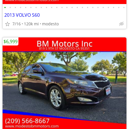
•
•
•
•
•
•
•
•
•
•
•
•
•
•
•
•
•
•
•
•
•
•
•
•
2013 VOLVO S60
7/16
120k mi
modesto
$6,999