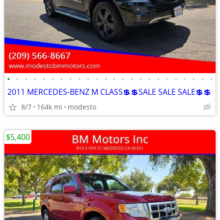
•
•
•
•
•
•
•
•
•
•
•
•
•
•
•
•
•
•
•
•
•
•
•
•
2011 MERCEDES-BENZ M CLASS💲💲SALE SALE SALE💲💲
8/7
164k mi
modesto
$5,400