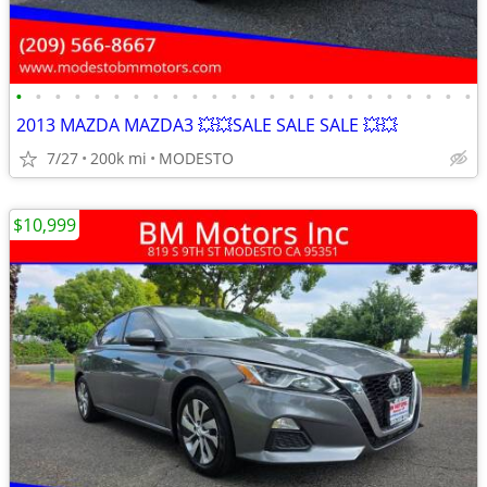
•
•
•
•
•
•
•
•
•
•
•
•
•
•
•
•
•
•
•
•
•
•
•
•
2013 MAZDA MAZDA3 💥💥SALE SALE SALE 💥💥
7/27
200k mi
MODESTO
$10,999