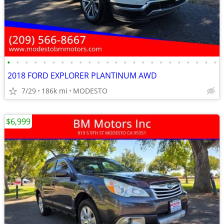
•
•
•
•
•
•
•
•
•
•
•
•
•
•
•
•
•
•
•
•
•
•
•
•
2018 FORD EXPLORER PLANTINUM AWD
7/29
186k mi
MODESTO
$6,999