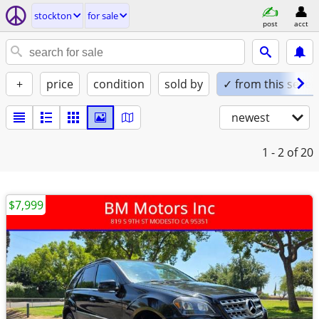
stockton
for sale
post
acct
+
price
condition
sold by
✓ from this seller
newest
1 - 2
of 20
$7,999