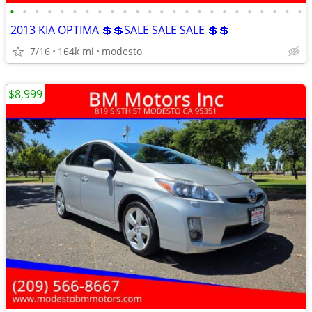
•
•
•
•
•
•
•
•
•
•
•
•
•
•
•
•
•
•
•
•
•
•
•
•
2013 KIA OPTIMA 💲💲SALE SALE SALE 💲💲
7/16
164k mi
modesto
$8,999