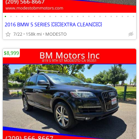
•
•
•
•
•
•
•
•
•
•
•
•
•
•
•
•
•
•
•
•
•
•
•
•
2016 BMW 5 SERIES 💥💥EXTRA CLEAN💥💥
7/22
158k mi
MODESTO
$8,999