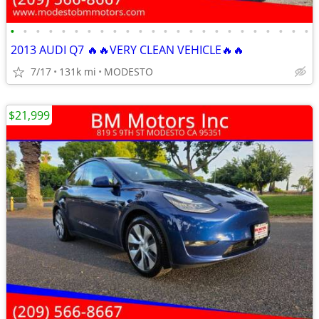
•
•
•
•
•
•
•
•
•
•
•
•
•
•
•
•
•
•
•
•
•
•
•
•
2013 AUDI Q7 🔥🔥VERY CLEAN VEHICLE🔥🔥
7/17
131k mi
MODESTO
$21,999