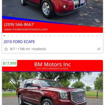
•
•
•
•
•
•
•
•
•
•
•
•
•
•
•
•
•
•
•
•
•
•
•
•
2010 FORD ECAPE
8/7
178k mi
modesto
$17,999