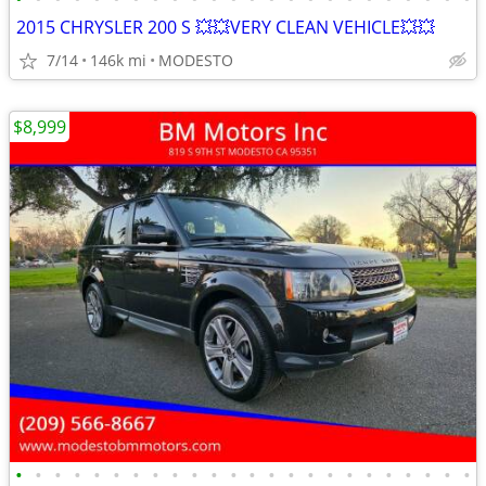
2015 CHRYSLER 200 S 💥💥VERY CLEAN VEHICLE💥💥
7/14
146k mi
MODESTO
$8,999
•
•
•
•
•
•
•
•
•
•
•
•
•
•
•
•
•
•
•
•
•
•
•
•