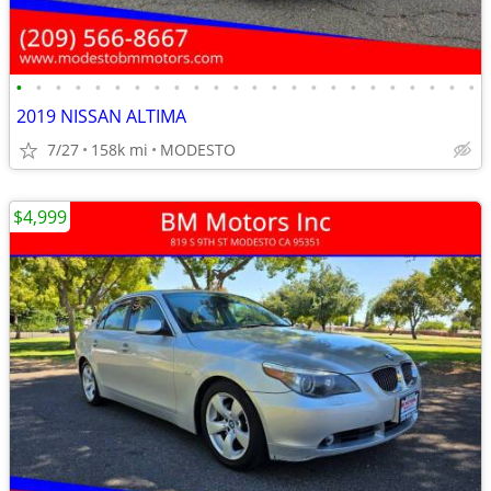
•
•
•
•
•
•
•
•
•
•
•
•
•
•
•
•
•
•
•
•
•
•
•
•
2019 NISSAN ALTIMA
7/27
158k mi
MODESTO
$4,999