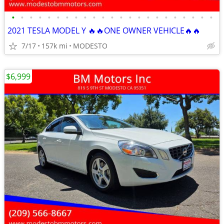
•
•
•
•
•
•
•
•
•
•
•
•
•
•
•
•
•
•
•
•
•
•
•
2021 TESLA MODEL Y 🔥🔥ONE OWNER VEHICLE🔥🔥
7/17
157k mi
MODESTO
$6,999