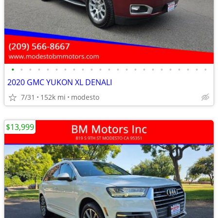
•
•
•
•
•
•
•
•
•
•
•
•
•
•
•
•
•
•
•
•
•
•
•
2020 GMC YUKON XL DENALI
7/31
152k mi
modesto
$13,999