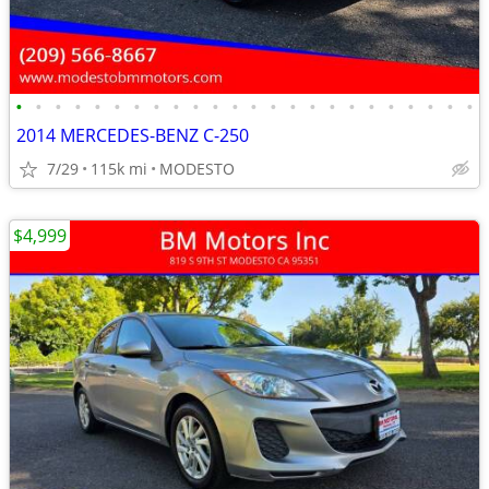
•
•
•
•
•
•
•
•
•
•
•
•
•
•
•
•
•
•
•
•
•
•
•
•
2014 MERCEDES-BENZ C-250
7/29
115k mi
MODESTO
$4,999