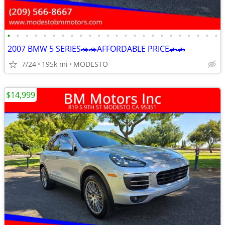
•
•
•
•
•
•
•
•
•
•
•
•
•
•
•
•
•
•
•
•
•
•
•
•
2007 BMW 5 SERIES🚗🚗AFFORDABLE PRICE🚗🚗
7/24
195k mi
MODESTO
$14,999