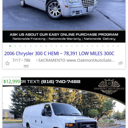
•
•
•
•
•
•
•
•
•
•
•
•
•
•
•
•
•
•
•
•
•
•
2006 Chrysler 300 C HEMI ~ 78,391 LOW MILES 300C
7/17
78k
SACRAMENTO www.OakmontAutoSales.com
mi
$12,999