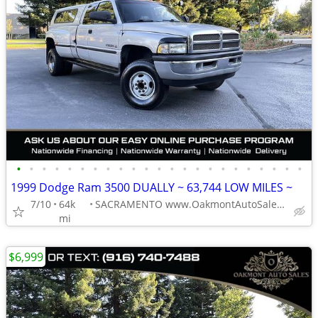
•
•
•
•
•
•
•
•
•
•
•
•
•
•
•
•
•
•
•
•
•
•
•
1999 Dodge Ram 3500 DUALLY ~ 63,744 LOW MILES ~
7/10
64k
SACRAMENTO www.OakmontAutoSales.com
mi
$6,999