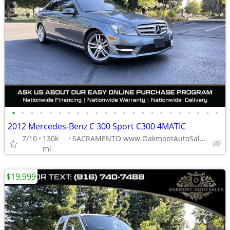
•
•
•
•
•
•
•
•
•
•
•
•
•
•
•
•
•
•
•
•
•
•
•
2012 Mercedes-Benz C 300 Sport C300 4MATIC
7/10
130k
SACRAMENTO www.OakmontAutoSales.com
mi
$19,999