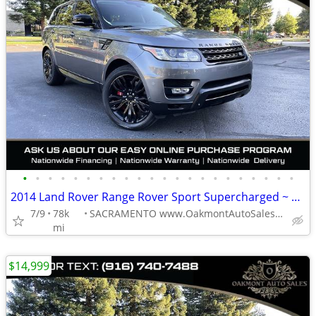
•
•
•
•
•
•
•
•
•
•
•
•
•
•
•
•
•
•
•
•
•
•
2014 Land Rover Range Rover Sport Supercharged ~ ONE OWNER
7/9
78k
SACRAMENTO www.OakmontAutoSales.com
mi
$14,999