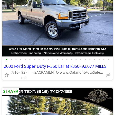
•
•
•
•
•
•
•
•
•
•
•
•
•
•
•
•
•
•
•
•
•
•
•
2000 Ford Super Duty F-350 Lariat F350~92,077 MILES
7/10
92k
SACRAMENTO www.OakmontAutoSales.com
mi
$19,999