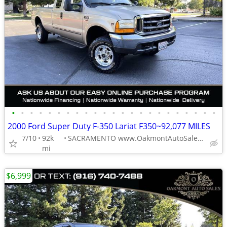
•
•
•
•
•
•
•
•
•
•
•
•
•
•
•
•
•
•
•
•
•
•
•
2000 Ford Super Duty F-350 Lariat F350~92,077 MILES
7/10
92k
SACRAMENTO www.OakmontAutoSales.com
mi
$6,999