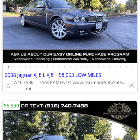
•
•
•
•
•
•
•
•
•
•
•
•
•
•
•
•
•
•
•
•
•
•
•
2008 Jaguar XJ 8 L XJ8 ~ 58,053 LOW MILES
7/10
58k
SACRAMENTO www.OakmontAutoSales.com
mi
$6,999