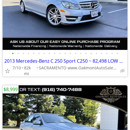
•
•
•
•
•
•
•
•
•
•
•
•
•
•
•
•
•
•
•
•
•
2013 Mercedes-Benz C 250 Sport C250 ~ 82,498 LOW MILES
7/10
82k
SACRAMENTO www.OakmontAutoSales.com
mi
$8,999