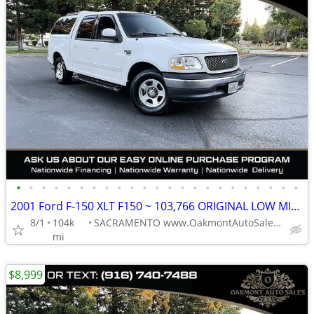
•
•
•
•
•
•
•
•
•
•
•
•
•
•
•
•
•
•
•
•
•
•
•
2001 Ford F-150 XLT F150 ~ 103,766 ORIGINAL LOW MILES
8/1
104k
SACRAMENTO www.OakmontAutoSales.com
mi
$8,999