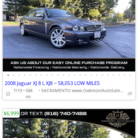
•
•
•
•
•
•
•
•
•
•
•
•
•
•
•
•
•
•
•
•
•
•
•
2008 Jaguar XJ 8 L XJ8 ~ 58,053 LOW MILES
7/10
58k
SACRAMENTO www.OakmontAutoSales.com
mi
$6,999