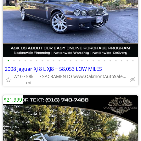
•
•
•
•
•
•
•
•
•
•
•
•
•
•
•
•
•
•
•
•
•
•
•
2008 Jaguar XJ 8 L XJ8 ~ 58,053 LOW MILES
7/10
58k
SACRAMENTO www.OakmontAutoSales.com
mi
$21,999