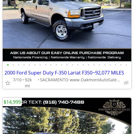
•
•
•
•
•
•
•
•
•
•
•
•
•
•
•
•
•
•
•
•
•
•
•
2000 Ford Super Duty F-350 Lariat F350~92,077 MILES
7/10
92k
SACRAMENTO www.OakmontAutoSales.com
mi
$14,999