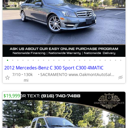
•
•
•
•
•
•
•
•
•
•
•
•
•
•
•
•
•
•
•
•
•
•
•
2012 Mercedes-Benz C 300 Sport C300 4MATIC
7/10
130k
SACRAMENTO www.OakmontAutoSales.com
mi
$19,999