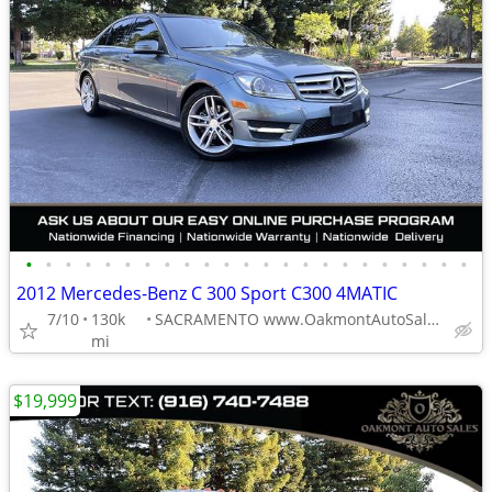
•
•
•
•
•
•
•
•
•
•
•
•
•
•
•
•
•
•
•
•
•
•
•
2012 Mercedes-Benz C 300 Sport C300 4MATIC
7/10
130k
SACRAMENTO www.OakmontAutoSales.com
mi
$19,999