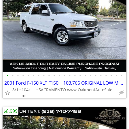
•
•
•
•
•
•
•
•
•
•
•
•
•
•
•
•
•
•
•
•
•
•
•
2001 Ford F-150 XLT F150 ~ 103,766 ORIGINAL LOW MILES
8/1
104k
SACRAMENTO www.OakmontAutoSales.com
mi
$8,999