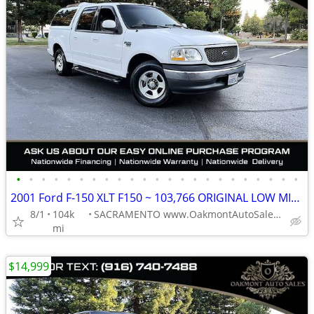
•
•
•
•
•
•
•
•
•
•
•
•
•
•
•
•
•
•
•
•
•
•
•
2001 Ford F-150 XLT F150 ~ 103,766 ORIGINAL LOW MILES
8/1
104k
SACRAMENTO www.OakmontAutoSales.com
mi
$14,999