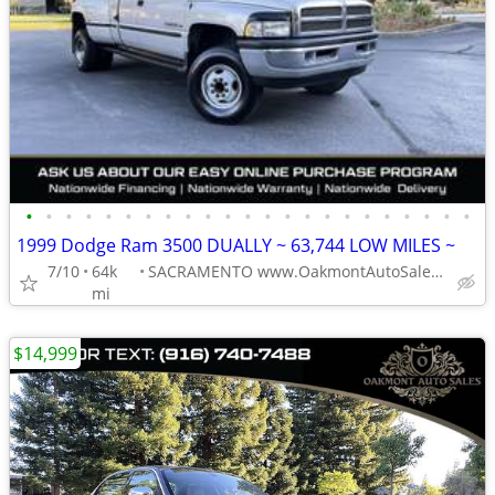
•
•
•
•
•
•
•
•
•
•
•
•
•
•
•
•
•
•
•
•
•
•
•
1999 Dodge Ram 3500 DUALLY ~ 63,744 LOW MILES ~
7/10
64k
SACRAMENTO www.OakmontAutoSales.com
mi
$14,999