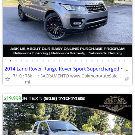
•
•
•
•
•
•
•
•
•
•
•
•
•
•
•
•
•
•
•
•
•
•
2014 Land Rover Range Rover Sport Supercharged ~ ONE OWNER
7/10
78k
SACRAMENTO www.OakmontAutoSales.com
mi
$19,999