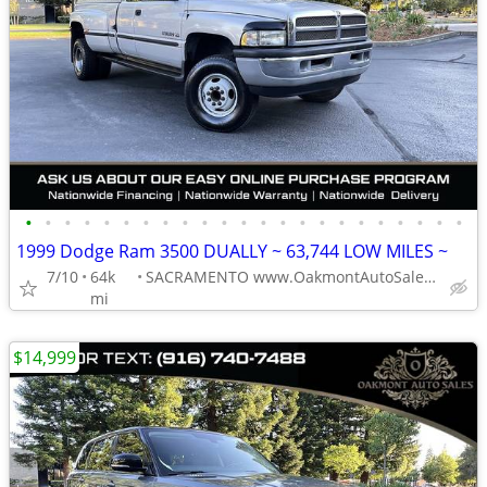
•
•
•
•
•
•
•
•
•
•
•
•
•
•
•
•
•
•
•
•
•
•
•
1999 Dodge Ram 3500 DUALLY ~ 63,744 LOW MILES ~
7/10
64k
SACRAMENTO www.OakmontAutoSales.com
mi
$14,999