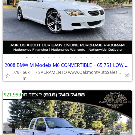
•
•
•
•
•
•
•
•
•
•
•
•
•
•
•
•
2008 BMW M Models M6 CONVERTIBLE ~ 65,751 LOW MILES
7/9
66k
SACRAMENTO www.OakmontAutoSales.com
mi
$21,999