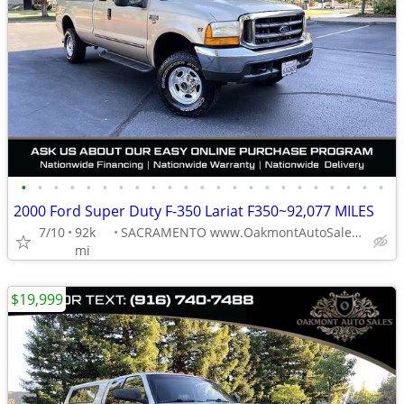
•
•
•
•
•
•
•
•
•
•
•
•
•
•
•
•
•
•
•
•
•
•
•
2000 Ford Super Duty F-350 Lariat F350~92,077 MILES
7/10
92k
SACRAMENTO www.OakmontAutoSales.com
mi
$19,999