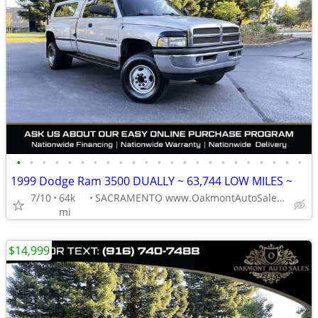
•
•
•
•
•
•
•
•
•
•
•
•
•
•
•
•
•
•
•
•
•
•
•
1999 Dodge Ram 3500 DUALLY ~ 63,744 LOW MILES ~
7/10
64k
SACRAMENTO www.OakmontAutoSales.com
mi
$14,999