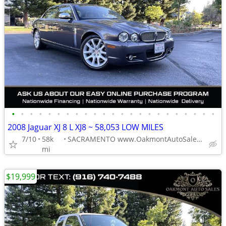
•
•
•
•
•
•
•
•
•
•
•
•
•
•
•
•
•
•
•
•
•
•
•
2008 Jaguar XJ 8 L XJ8 ~ 58,053 LOW MILES
7/10
58k
SACRAMENTO www.OakmontAutoSales.com
mi
$19,999