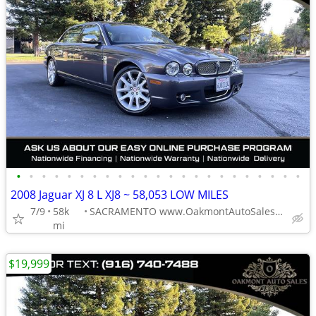
•
•
•
•
•
•
•
•
•
•
•
•
•
•
•
•
•
•
•
•
•
•
•
2008 Jaguar XJ 8 L XJ8 ~ 58,053 LOW MILES
7/9
58k
SACRAMENTO www.OakmontAutoSales.com
mi
$19,999