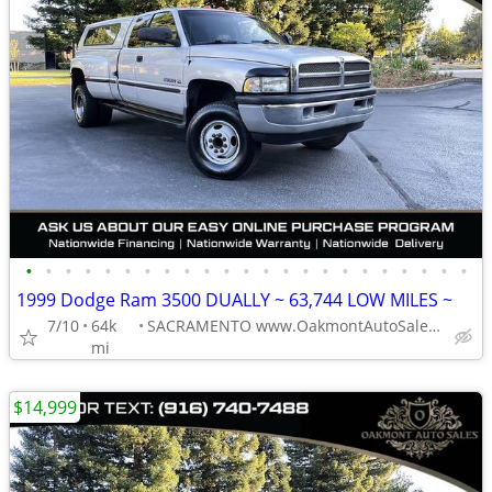
•
•
•
•
•
•
•
•
•
•
•
•
•
•
•
•
•
•
•
•
•
•
•
1999 Dodge Ram 3500 DUALLY ~ 63,744 LOW MILES ~
7/10
64k
SACRAMENTO www.OakmontAutoSales.com
mi
$14,999