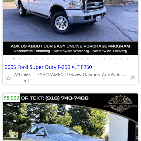
•
•
•
•
•
•
•
•
•
•
•
•
•
•
•
•
•
•
•
•
•
2005 Ford Super Duty F-250 XLT F250
7/9
46k
SACRAMENTO www.OakmontAutoSales.com
mi
$8,999