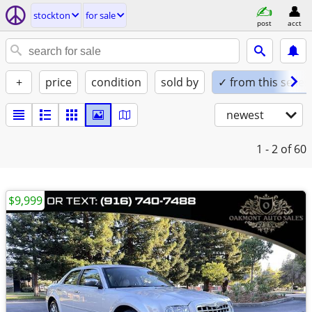
stockton
for sale
post
acct
+
price
condition
sold by
✓ from this seller
newest
1 - 2
of 60
$9,999