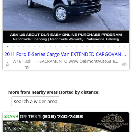
•
•
•
•
•
•
•
•
•
•
•
•
•
•
•
•
•
•
•
•
•
•
•
2011 Ford E-Series Cargo Van EXTENDED CARGOVAN E250 E-250
7/16
80k
SACRAMENTO www.OakmontAutoSales.com
mi
more from nearby areas (sorted by distance)
search a wider area
$8,999