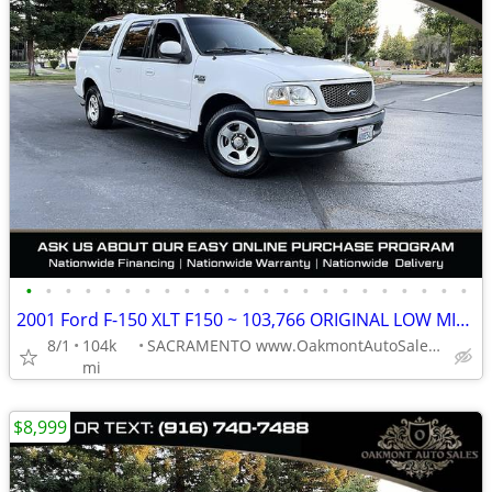
•
•
•
•
•
•
•
•
•
•
•
•
•
•
•
•
•
•
•
•
•
•
•
2001 Ford F-150 XLT F150 ~ 103,766 ORIGINAL LOW MILES
8/1
104k
SACRAMENTO www.OakmontAutoSales.com
mi
$8,999