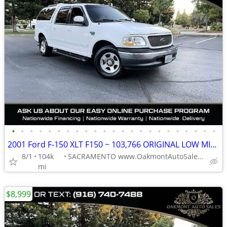
•
•
•
•
•
•
•
•
•
•
•
•
•
•
•
•
•
•
•
•
•
•
•
2001 Ford F-150 XLT F150 ~ 103,766 ORIGINAL LOW MILES
8/1
104k
SACRAMENTO www.OakmontAutoSales.com
mi
$8,999