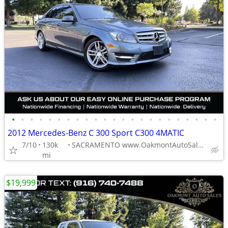
•
•
•
•
•
•
•
•
•
•
•
•
•
•
•
•
•
•
•
•
•
•
•
2012 Mercedes-Benz C 300 Sport C300 4MATIC
7/10
130k
SACRAMENTO www.OakmontAutoSales.com
mi
$19,999