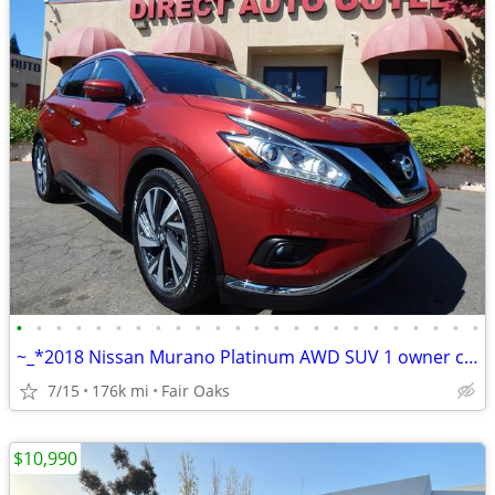
•
•
•
•
•
•
•
•
•
•
•
•
•
•
•
•
•
•
•
•
•
•
•
•
~_*2018 Nissan Murano Platinum AWD SUV 1 owner clean title LIKE NEW~_*
7/15
176k mi
Fair Oaks
$10,990