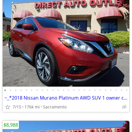
•
•
•
•
•
•
•
•
•
•
•
•
•
•
•
•
•
•
•
•
•
•
•
•
~_*2018 Nissan Murano Platinum AWD SUV 1 owner clean title LIKE NEW~_*
7/15
176k mi
Sacramento
$8,988