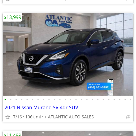
$13,999
•
•
•
•
•
•
•
•
•
•
•
•
•
•
•
•
•
•
•
•
•
•
•
•
2021 Nissan Murano SV 4dr SUV
7/16
106k mi
+ ATLANTIC AUTO SALES
$11,499