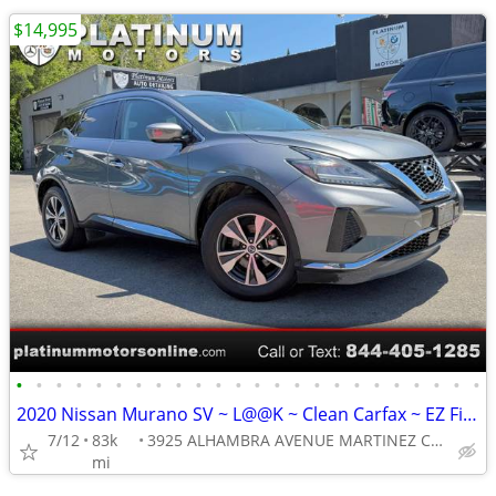
$14,995
•
•
•
•
•
•
•
•
•
•
•
•
•
•
•
•
•
•
•
•
•
•
•
•
2020 Nissan Murano SV ~ L@@K ~ Clean Carfax ~ EZ Finance ~ Call Now !
7/12
83k
3925 ALHAMBRA AVENUE MARTINEZ CA 94553
mi