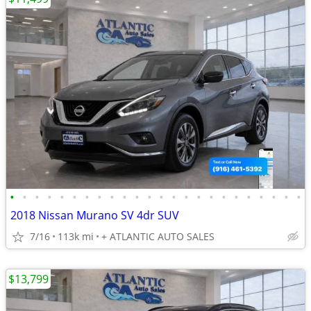
•
•
•
•
•
•
•
•
•
•
•
•
•
•
•
•
•
•
•
•
•
•
•
•
2018 Nissan Murano SV 4dr SUV
7/16
113k mi
+ ATLANTIC AUTO SALES
$13,799