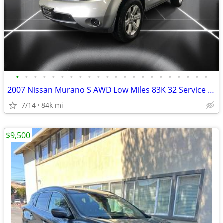
•
•
•
•
•
•
•
•
•
•
•
•
•
•
•
•
•
•
•
•
•
•
2007 Nissan Murano S AWD Low Miles 83K 32 Service Records Alloy Whee
7/14
84k mi
$9,500