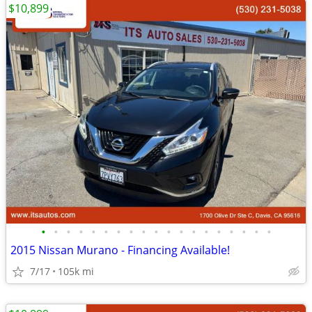
$10,899
•
•
•
•
•
•
•
•
•
•
•
•
•
•
•
•
•
•
•
2015 Nissan Murano - Financing Available!
7/17
105k mi