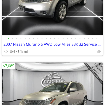
•
•
•
•
•
•
•
•
•
•
•
•
•
•
•
•
•
•
•
•
•
•
2007 Nissan Murano S AWD Low Miles 83K 32 Service Records Alloy Whee
8/4
84k mi
$7,085