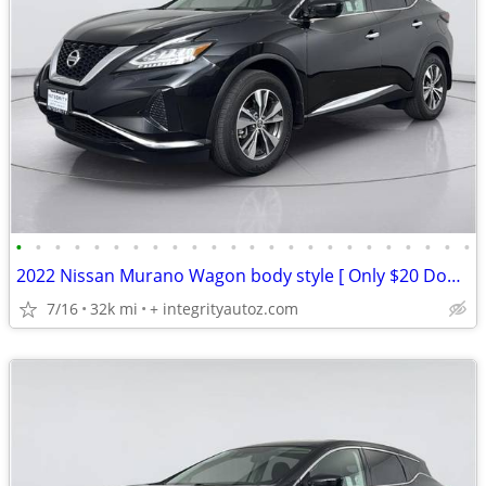
•
•
•
•
•
•
•
•
•
•
•
•
•
•
•
•
•
•
•
•
•
•
•
•
2022 Nissan Murano Wagon body style [ Only $20 Down/Low Monthly]
7/16
32k mi
+ integrityautoz.com