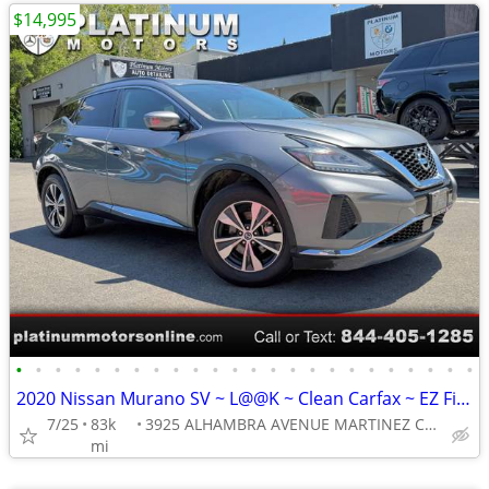
$14,995
•
•
•
•
•
•
•
•
•
•
•
•
•
•
•
•
•
•
•
•
•
•
•
•
2020 Nissan Murano SV ~ L@@K ~ Clean Carfax ~ EZ Finance ~ Call Now !
7/25
83k
3925 ALHAMBRA AVENUE MARTINEZ CA 94553
mi