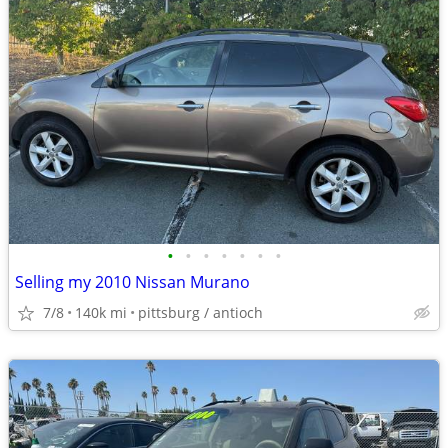
•
•
•
•
•
•
•
Selling my 2010 Nissan Murano
7/8
140k mi
pittsburg / antioch