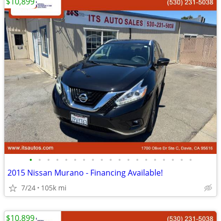
$10,899
•
•
•
•
•
•
•
•
•
•
•
•
•
•
•
•
•
•
•
2015 Nissan Murano - Financing Available!
7/24
105k mi
$10,899