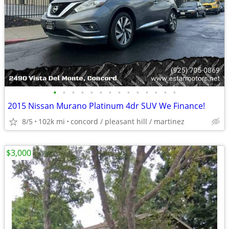
•
•
•
•
•
•
•
•
•
•
•
•
•
•
2015 Nissan Murano Platinum 4dr SUV We Finance!
8/5
102k mi
concord / pleasant hill / martinez
$3,000