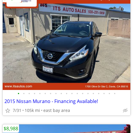
•
•
•
•
•
•
•
•
•
•
•
•
•
•
•
•
•
•
•
2015 Nissan Murano - Financing Available!
7/31
105k mi
east bay area
$8,988