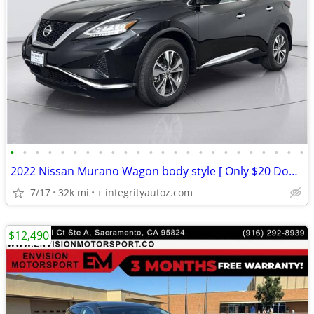
•
•
•
•
•
•
•
•
•
•
•
•
•
•
•
•
•
•
•
•
•
•
•
•
2022 Nissan Murano Wagon body style [ Only $20 Down/Low Monthly]
7/17
32k mi
+ integrityautoz.com
$12,490