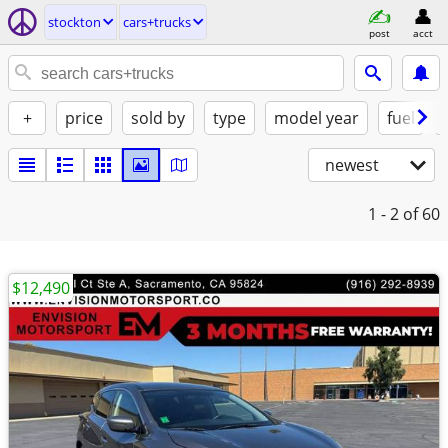
stockton
cars+trucks
post
acct
+
price
sold by
type
model year
fuel
newest
1 - 2
of 60
$12,490