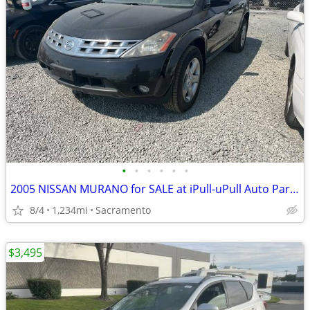
•
•
•
•
•
•
2005 NISSAN MURANO for SALE at iPull-uPull Auto Parts! - $1,800
8/4
1,234mi
Sacramento
$3,495