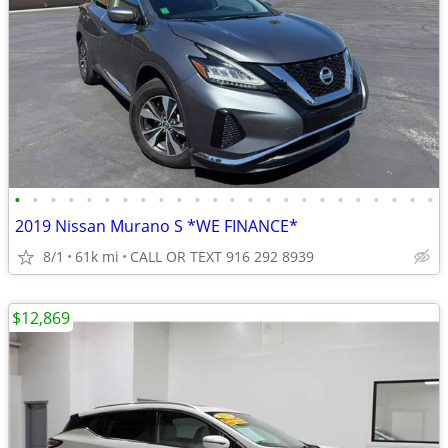
•
•
•
•
•
•
•
•
•
•
•
•
•
•
•
•
•
•
•
•
•
•
•
•
2019 Nissan Murano S *WE FINANCE*
8/1
61k mi
CALL OR TEXT 916 292 8939
$12,869