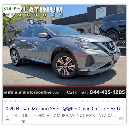
$14,995
•
•
•
•
•
•
•
•
•
•
•
•
•
•
•
•
•
•
•
•
•
•
•
•
2020 Nissan Murano SV ~ L@@K ~ Clean Carfax ~ EZ Finance ~ Call Now !
8/5
83k
3925 ALHAMBRA AVENUE MARTINEZ CA 94553
mi