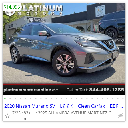
$14,995
•
•
•
•
•
•
•
•
•
•
•
•
•
•
•
•
•
•
•
•
•
•
•
•
2020 Nissan Murano SV ~ L@@K ~ Clean Carfax ~ EZ Finance ~ Call Now !
7/25
83k
3925 ALHAMBRA AVENUE MARTINEZ CA 94553
mi