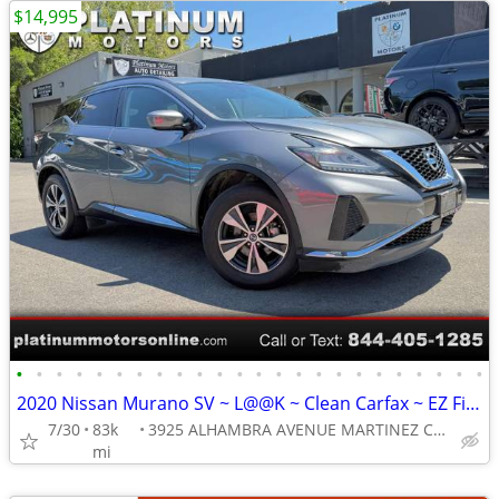
$14,995
•
•
•
•
•
•
•
•
•
•
•
•
•
•
•
•
•
•
•
•
•
•
•
•
2020 Nissan Murano SV ~ L@@K ~ Clean Carfax ~ EZ Finance ~ Call Now !
7/30
83k
3925 ALHAMBRA AVENUE MARTINEZ CA 94553
mi