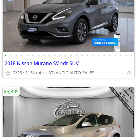
•
•
•
•
•
•
•
•
•
•
•
•
•
•
•
•
•
•
•
•
•
•
•
•
2018 Nissan Murano SV 4dr SUV
7/25
113k mi
+ ATLANTIC AUTO SALES
$6,835