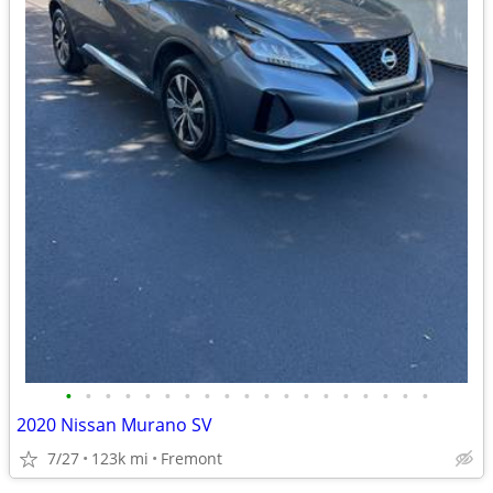
•
•
•
•
•
•
•
•
•
•
•
•
•
•
•
•
•
•
•
2020 Nissan Murano SV
7/27
123k mi
Fremont