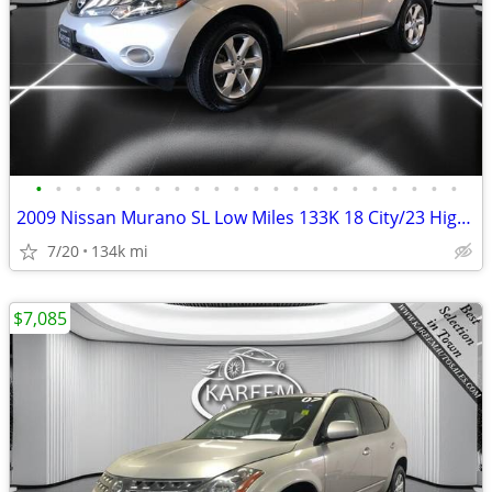
•
•
•
•
•
•
•
•
•
•
•
•
•
•
•
•
•
•
•
•
•
•
2009 Nissan Murano SL Low Miles 133K 18 City/23 Highway Clean Title
7/20
134k mi
$7,085