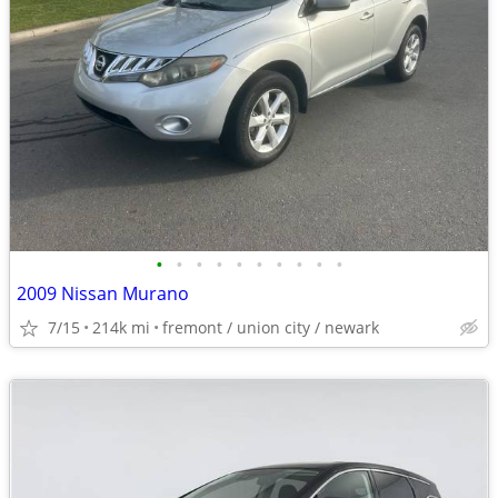
•
•
•
•
•
•
•
•
•
•
2009 Nissan Murano
7/15
214k mi
fremont / union city / newark