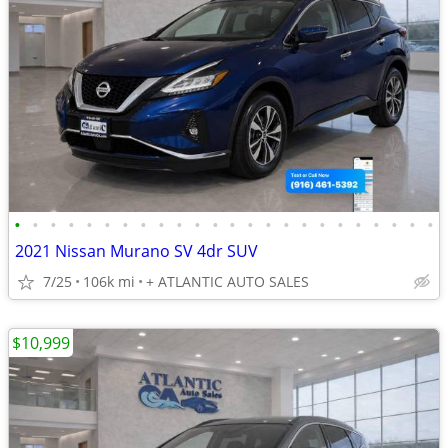
•
•
•
•
•
•
•
•
•
•
•
•
•
•
•
•
•
•
•
•
•
•
•
•
2021 Nissan Murano SV 4dr SUV
7/25
106k mi
+ ATLANTIC AUTO SALES
$10,999