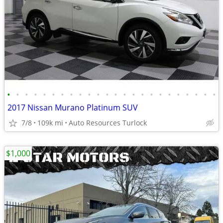
•
•
•
•
•
•
•
•
•
•
•
•
•
•
•
•
•
•
•
•
•
•
•
•
2017 Nissan Murano Platinum SUV
7/8
109k mi
Auto Resources Turlock
$1,000