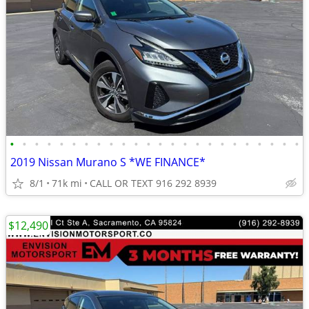
•
•
•
•
•
•
•
•
•
•
•
•
•
•
•
•
•
•
•
•
•
•
•
•
2019 Nissan Murano S *WE FINANCE*
8/1
71k mi
CALL OR TEXT 916 292 8939
$12,490