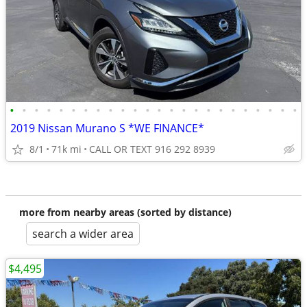
•
•
•
•
•
•
•
•
•
•
•
•
•
•
•
•
•
•
•
•
•
•
•
•
2019 Nissan Murano S *WE FINANCE*
8/1
71k mi
CALL OR TEXT 916 292 8939
more from nearby areas (sorted by distance)
search a wider area
$4,495