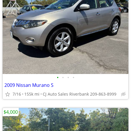
•
•
•
•
2009 Nissan Murano S
7/16
155k mi
CJ Auto Sales Riverbank 209-863-8999
$4,000