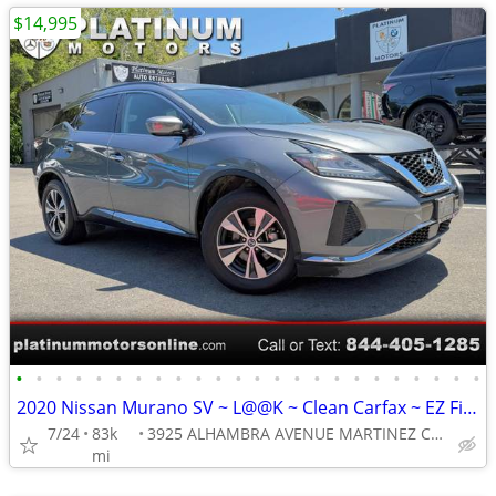
$14,995
•
•
•
•
•
•
•
•
•
•
•
•
•
•
•
•
•
•
•
•
•
•
•
•
2020 Nissan Murano SV ~ L@@K ~ Clean Carfax ~ EZ Finance ~ Call Now !
7/24
83k
3925 ALHAMBRA AVENUE MARTINEZ CA 94553
mi