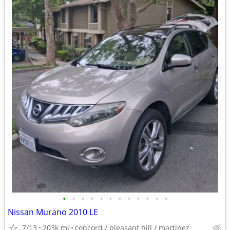
•
•
•
•
•
•
•
•
•
•
•
•
Nissan Murano 2010 LE
7/13
203k mi
concord / pleasant hill / martinez