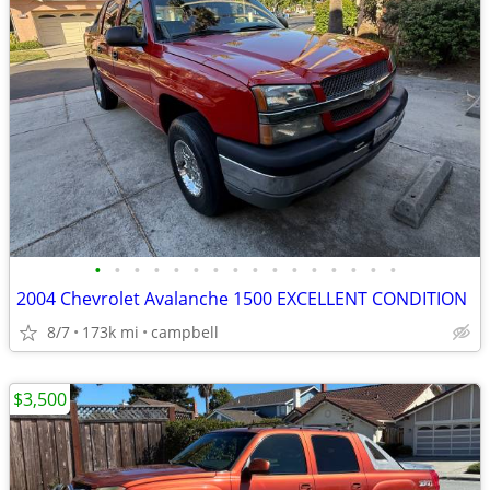
•
•
•
•
•
•
•
•
•
•
•
•
•
•
•
•
2004 Chevrolet Avalanche 1500 EXCELLENT CONDITION
8/7
173k mi
campbell
$3,500