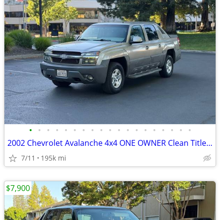
•
•
•
•
•
•
•
•
•
•
•
•
•
•
•
•
•
•
•
2002 Chevrolet Avalanche 4x4 ONE OWNER Clean Title Runs Good SMOG DONE
7/11
195k mi
$7,900