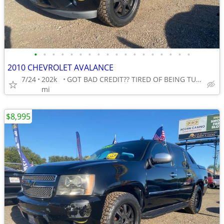
•
•
•
•
•
•
•
•
•
•
•
•
•
•
•
•
•
•
2010 CHEVROLET AVALANCE
7/24
202k
GOT BAD CREDIT?? TIRED OF BEING TURNED DOWN??
mi
$8,995