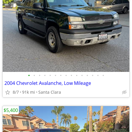
•
•
•
•
•
•
•
•
•
•
•
•
•
•
•
2004 Chevrolet Avalanche, Low Mileage
8/7
91k mi
Santa Clara
$5,400