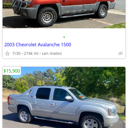
•
2003 Chevrolet Avalanche 1500
7/30
274k mi
san mateo
$15,900