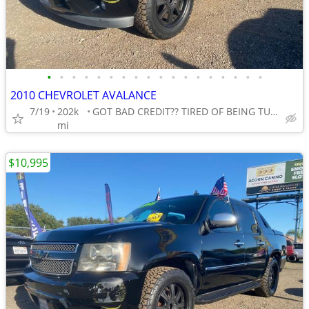
•
•
•
•
•
•
•
•
•
•
•
•
•
•
•
•
•
•
2010 CHEVROLET AVALANCE
7/19
202k
GOT BAD CREDIT?? TIRED OF BEING TURNED DOWN??
mi
$10,995