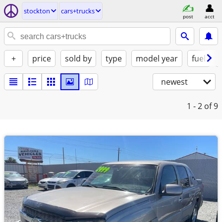
stockton
cars+trucks
post
acct
+
price
sold by
type
model year
fuel
newest
1 - 2
of 9