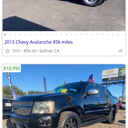
•
•
•
•
•
•
•
•
•
•
•
•
•
•
•
•
•
•
•
•
•
•
•
•
2013 Chevy Avalanche 85k miles
7/31
85k mi
Salinas CA
$10,995