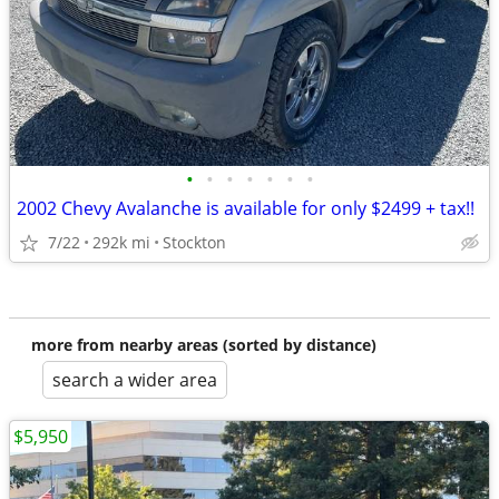
•
•
•
•
•
•
•
2002 Chevy Avalanche is available for only $2499 + tax!!
7/22
292k mi
Stockton
more from nearby areas (sorted by distance)
search a wider area
$5,950