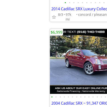
•
•
•
•
•
•
•
•
•
•
8/3
97k
mi
$6,999
•
•
•
•
•
•
•
•
•
•
•
•
•
•