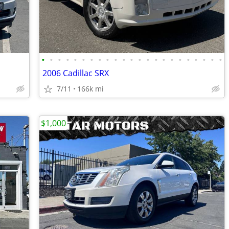
•
•
•
•
•
•
•
•
•
•
•
•
•
•
•
•
•
•
•
•
•
•
•
2006 Cadillac SRX
7/11
166k mi
$1,000