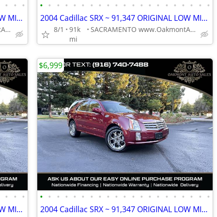
•
•
•
•
•
•
•
•
•
•
•
•
•
•
•
•
•
•
•
•
•
•
•
•
•
2004 Cadillac SRX ~ 91,347 ORIGINAL LOW MILES
2004 Cadillac SRX ~ 91,347 ORIGINAL LOW MILES
SACRAMENTO www.OakmontAutoSales.com
8/1
91k
SACRAMENTO www.OakmontAutoSales.com
mi
$6,999
•
•
•
•
•
•
•
•
•
•
•
•
•
•
•
•
•
•
•
•
•
•
•
•
•
2004 Cadillac SRX ~ 91,347 ORIGINAL LOW MILES
2004 Cadillac SRX ~ 91,347 ORIGINAL LOW MILES