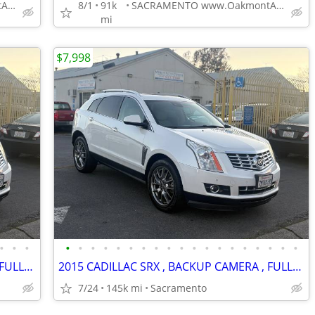
SACRAMENTO www.OakmontAutoSales.com
8/1
91k
SACRAMENTO www.OakmontAutoSales.com
mi
$7,998
•
•
•
•
•
•
•
•
•
•
•
•
•
•
•
•
•
•
•
•
•
•
2015 CADILLAC SRX , BACKUP CAMERA , FULLY LOADED , EXTRA CLEAN !
2015 CADILLAC SRX , BACKUP CAMERA , FULLY LOADED , EXTRA CLEAN !
7/24
145k mi
Sacramento