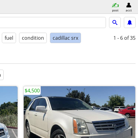
post
acct
fuel
condition
cadillac srx
1 - 6
of 35
a
$4,500