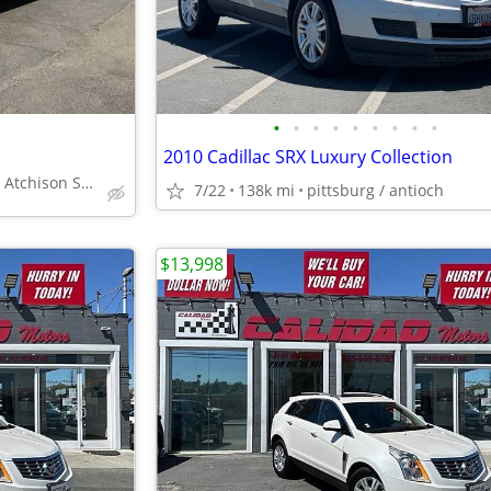
•
•
•
•
•
•
•
•
•
2010 Cadillac SRX Luxury Collection
CJ Auto Sales 3832 Atchison St Riverbank 209-863-8999
7/22
138k mi
pittsburg / antioch
$13,998