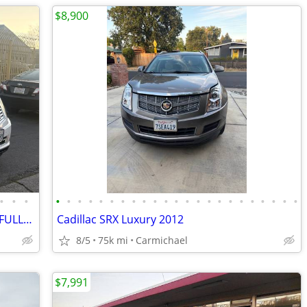
$8,900
•
•
•
•
•
•
•
•
•
•
•
•
•
•
•
•
•
•
•
•
•
•
•
•
•
•
2015 CADILLAC SRX , BACKUP CAMERA , FULLY LOADED , EXTRA CLEAN !
Cadillac SRX Luxury 2012
8/5
75k mi
Carmichael
$7,991