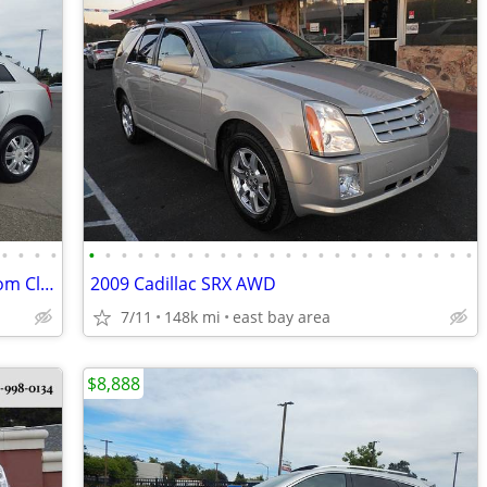
•
•
•
•
•
•
•
•
•
•
•
•
•
•
•
•
•
•
•
•
•
•
•
•
•
•
•
•
~_*2016 Cadillac SRX AWD SUV Showroom Clean MUST SEE!~_*
2009 Cadillac SRX AWD
7/11
148k mi
east bay area
$8,888