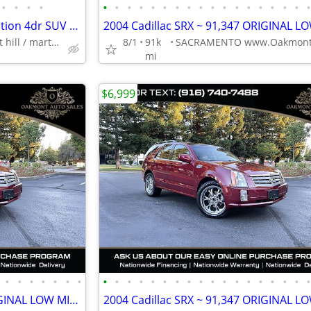
•
•
•
•
•
•
•
•
•
•
•
•
•
•
•
•
•
•
•
•
•
2014 Cadillac SRX Luxury Collection 4dr SUV We Finance!
concord / pleasant hill / martinez
8/1
91k
mi
$6,999
•
•
•
•
•
•
•
•
•
•
•
•
•
•
•
•
•
•
•
•
•
•
•
•
2004 Cadillac SRX ~ 91,347 ORIGINAL LOW MILES