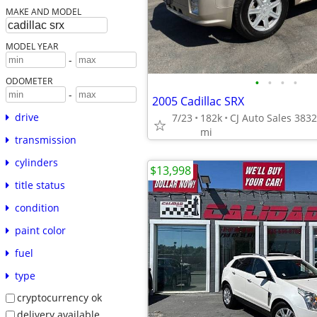
MAKE AND MODEL
MODEL YEAR
-
•
•
•
•
ODOMETER
-
2005 Cadillac SRX
drive
7/23
182k
mi
transmission
cylinders
$13,998
title status
condition
paint color
fuel
type
cryptocurrency ok
delivery available