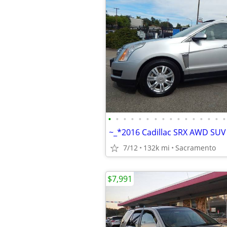
•
•
•
•
•
•
•
•
•
•
•
•
•
•
•
•
7/12
132k mi
Sacramento
$7,991