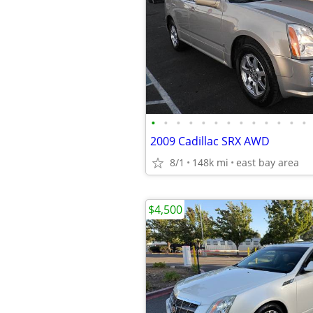
•
•
•
•
•
•
•
•
•
•
•
•
•
2009 Cadillac SRX AWD
8/1
148k mi
east bay area
$4,500