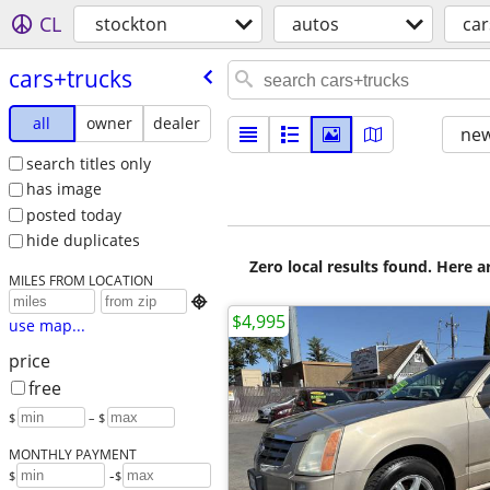
CL
stockton
autos
car
cars+trucks
all
owner
dealer
new
search titles only
has image
posted today
hide duplicates
Zero local results found. Here 
MILES FROM LOCATION

$4,995
use map...
price
free
$
– $
MONTHLY PAYMENT
-
$
$