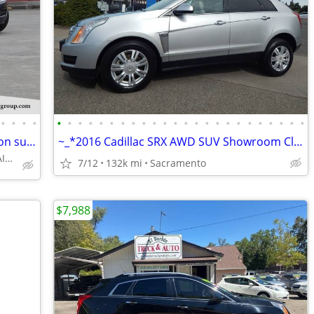
•
•
•
•
•
•
•
•
•
•
•
•
•
•
•
•
•
•
•
•
•
•
•
•
•
•
•
•
2016 Caddy Cadillac SRX Luxury Collection suv Sapphire Blue Metallic
~_*2016 Cadillac SRX AWD SUV Showroom Clean MUST SEE!~_*
CALL 510-998-0134 FOR AVAILABILITY
7/12
132k mi
Sacramento
$7,988