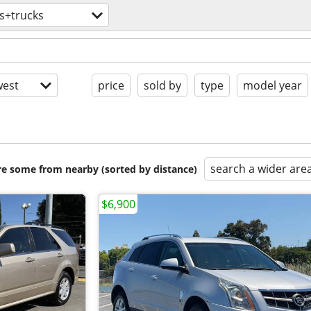
s+trucks
est
price
sold by
type
model year
search a wider are
are some from nearby (sorted by distance)
$6,900