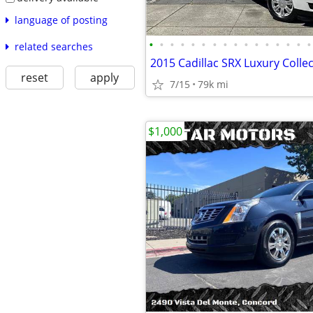
language of posting
•
•
•
•
•
•
•
•
•
•
•
•
•
•
•
•
related searches
2015 Cadillac SRX Luxury Colle
reset
apply
7/15
79k mi
$1,000