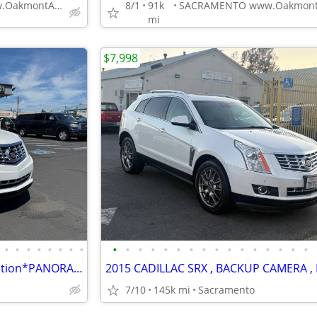
SACRAMENTO www.OakmontAutoSales.com
8/1
91k
mi
$7,998
•
•
•
•
•
•
•
•
•
•
•
•
•
•
•
•
•
•
•
•
•
•
•
•
2016 Cadillac SRX Luxury Collection*PANORAMIC ROOF*NAVI*RR CAMERA*ONLY
7/10
145k mi
Sacramento