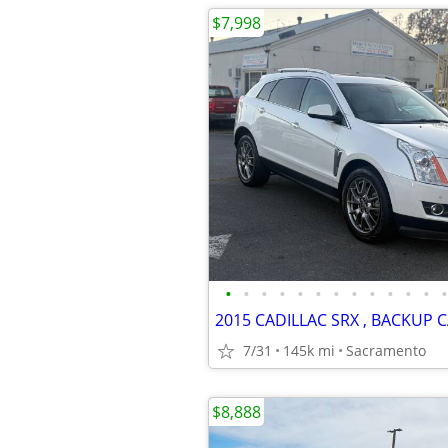
$7,998
•
•
•
•
•
•
•
•
•
•
•
•
•
7/31
145k mi
Sacramento
$8,888