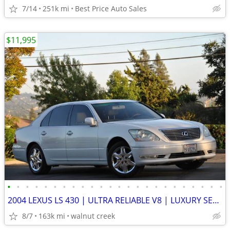
7/14
251k mi
Best Price Auto Sales
$11,995
•
•
•
•
•
•
•
•
•
•
•
•
•
•
•
•
•
•
•
•
•
•
•
•
2004 LEXUS LS 430 | ULTRA RELIABLE V8 | LUXURY SEDAN | WELL SERVICED
8/7
163k mi
walnut creek