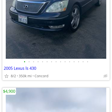
•
•
•
•
•
•
•
•
•
•
•
•
•
•
•
2005 Lexus ls 430
8/2
350k mi
Concord
$4,900