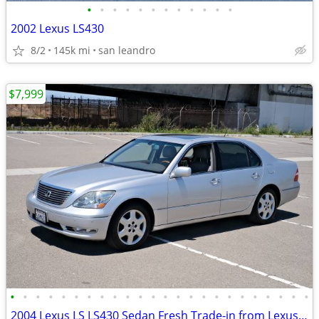
•
•
•
•
•
•
•
•
•
•
•
•
2002 Lexus LS430
8/2
145k mi
san leandro
$7,999
•
•
•
•
•
•
•
•
•
•
•
•
•
•
•
•
•
•
•
•
•
•
•
•
2004 Lexus LS LS430 Sedan Fresh Trade-in from Lexus Dealer Clean Title