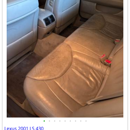
•
•
•
•
•
•
•
•
•
Lexus 2001 LS 430