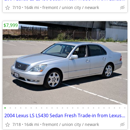
7/10
164k mi
fremont / union city / newark
$7,999
•
•
•
•
•
•
•
•
•
•
•
•
•
•
•
•
•
•
•
•
•
•
•
•
2004 Lexus LS LS430 Sedan Fresh Trade-in from Lexus Dealer Clean Title
7/18
164k mi
fremont / union city / newark