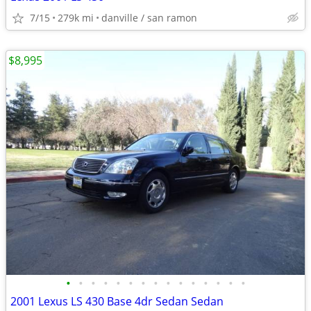
7/15
279k mi
danville / san ramon
$8,995
•
•
•
•
•
•
•
•
•
•
•
•
•
•
•
2001 Lexus LS 430 Base 4dr Sedan Sedan