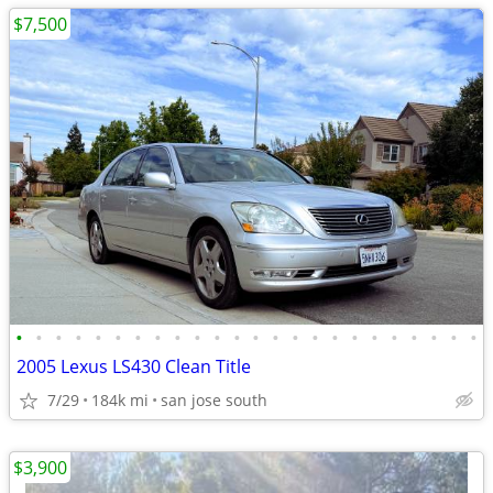
$7,500
•
•
•
•
•
•
•
•
•
•
•
•
•
•
•
•
•
•
•
•
•
•
•
•
2005 Lexus LS430 Clean Title
7/29
184k mi
san jose south
$3,900