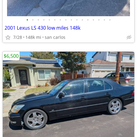
•
•
•
•
•
•
•
•
•
•
•
•
•
•
•
•
2001 Lexus LS 430 low miles 148k
7/28
148k mi
san carlos
$6,500