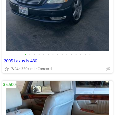
•
•
•
•
•
•
•
•
•
•
•
•
•
•
•
2005 Lexus ls 430
7/24
350k mi
Concord
$5,500