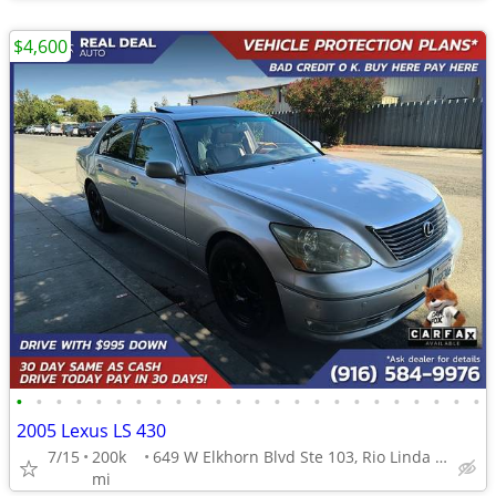
$4,600
•
•
•
•
•
•
•
•
•
•
•
•
•
•
•
•
•
•
•
•
•
•
•
•
2005 Lexus LS 430
7/15
200k
649 W Elkhorn Blvd Ste 103, Rio Linda CA 95673
mi