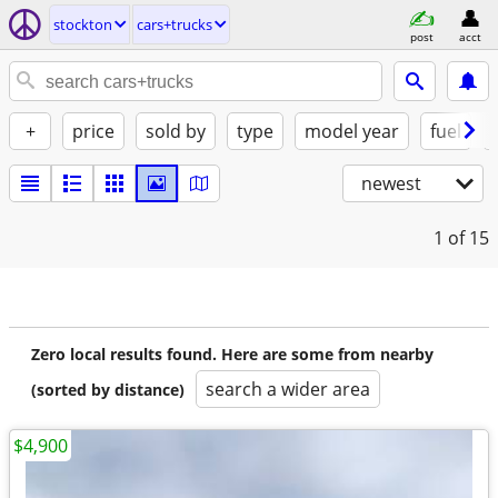
stockton
cars+trucks
post
acct
+
price
sold by
type
model year
fuel
newest
1
of 15
Zero local results found. Here are some from nearby
search a wider area
(sorted by distance)
$4,900