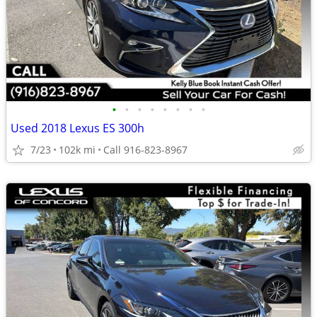
•
•
•
•
•
•
•
•
Used 2018 Lexus ES 300h
7/23
102k mi
Call 916-823-8967