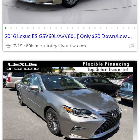
•
•
•
•
•
•
•
•
•
•
•
•
•
•
•
•
•
•
•
•
•
•
•
•
2016 Lexus ES GSV60L/AVV60L [ Only $20 Down/Low Monthly]
7/15
89k mi
+ integrityautoz.com