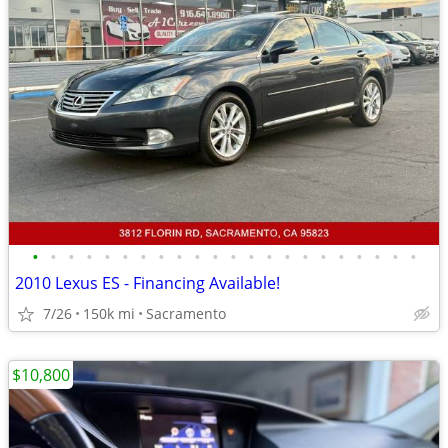
•
•
•
•
•
•
•
•
•
•
•
•
•
•
•
•
•
•
•
•
•
•
2010 Lexus ES - Financing Available!
7/26
150k mi
Sacramento
$10,800