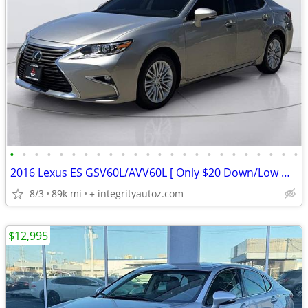
•
•
•
•
•
•
•
•
•
•
•
•
•
•
•
•
•
•
•
•
•
•
•
•
2016 Lexus ES GSV60L/AVV60L [ Only $20 Down/Low Monthly]
8/3
89k mi
+ integrityautoz.com
$12,995