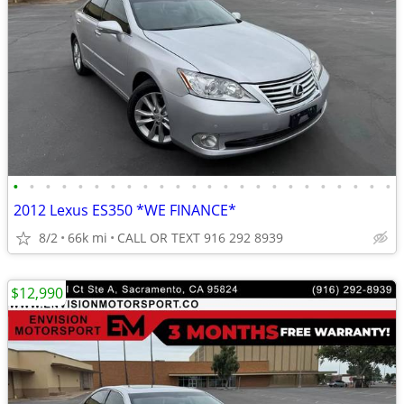
•
•
•
•
•
•
•
•
•
•
•
•
•
•
•
•
•
•
•
•
•
•
•
•
2012 Lexus ES350 *WE FINANCE*
8/2
66k mi
CALL OR TEXT 916 292 8939
$12,990