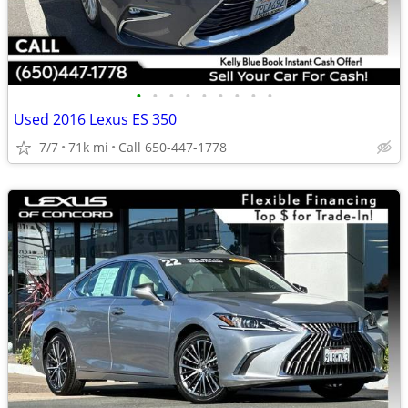
•
•
•
•
•
•
•
•
•
Used 2016 Lexus ES 350
7/7
71k mi
Call 650-447-1778