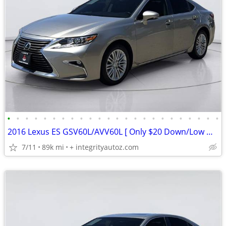
•
•
•
•
•
•
•
•
•
•
•
•
•
•
•
•
•
•
•
•
•
•
•
•
2016 Lexus ES GSV60L/AVV60L [ Only $20 Down/Low Monthly]
7/11
89k mi
+ integrityautoz.com