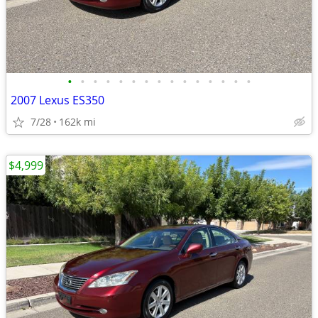
•
•
•
•
•
•
•
•
•
•
•
•
•
•
•
2007 Lexus ES350
7/28
162k mi
$4,999