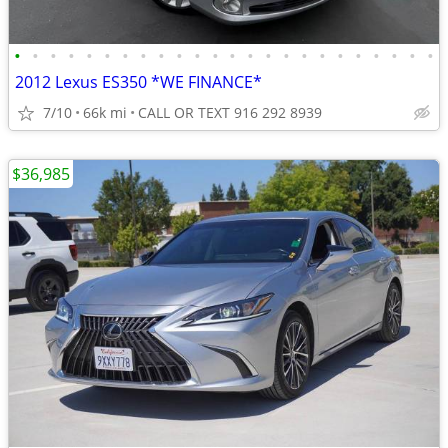
•
•
•
•
•
•
•
•
•
•
•
•
•
•
•
•
•
•
•
•
•
•
•
•
2012 Lexus ES350 *WE FINANCE*
7/10
66k mi
CALL OR TEXT 916 292 8939
$36,985