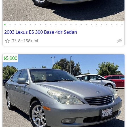
•
•
•
•
•
•
•
•
•
•
•
•
•
•
•
•
•
•
•
•
•
•
•
•
2003 Lexus ES 300 Base 4dr Sedan
7/18
158k mi
$5,900