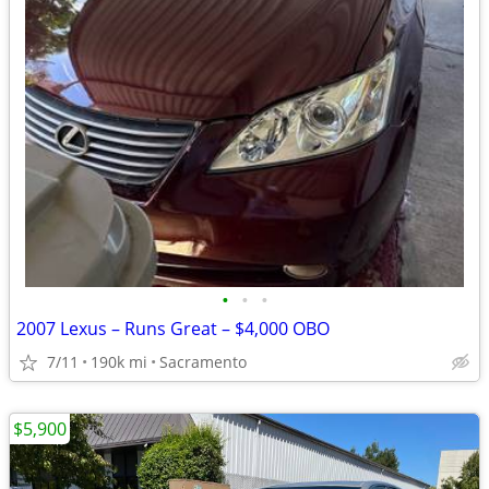
•
•
•
2007 Lexus – Runs Great – $4,000 OBO
7/11
190k mi
Sacramento
$5,900