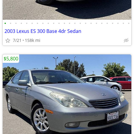
•
•
•
•
•
•
•
•
•
•
•
•
•
•
•
•
•
•
•
•
•
•
•
•
2003 Lexus ES 300 Base 4dr Sedan
7/21
158k mi
$5,800