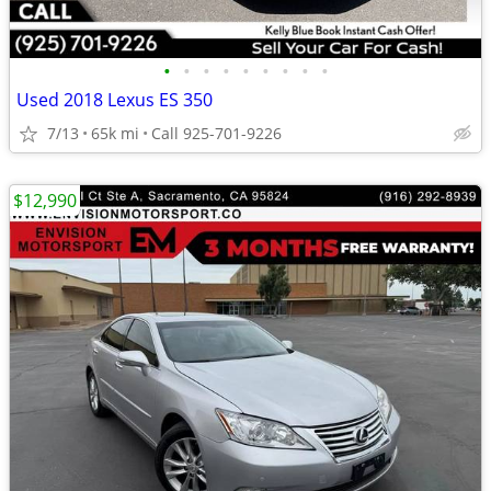
•
•
•
•
•
•
•
•
•
Used 2018 Lexus ES 350
7/13
65k mi
Call 925-701-9226
$12,990