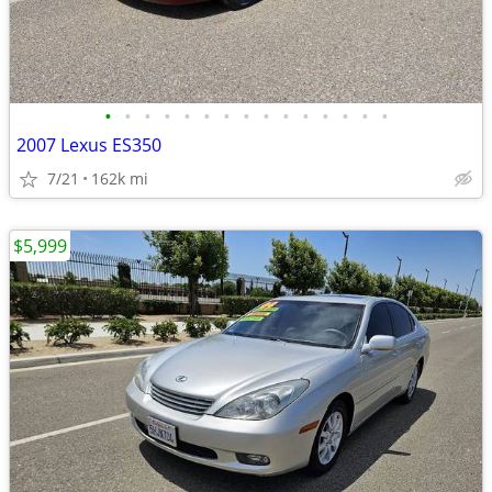
•
•
•
•
•
•
•
•
•
•
•
•
•
•
•
2007 Lexus ES350
7/21
162k mi
$5,999