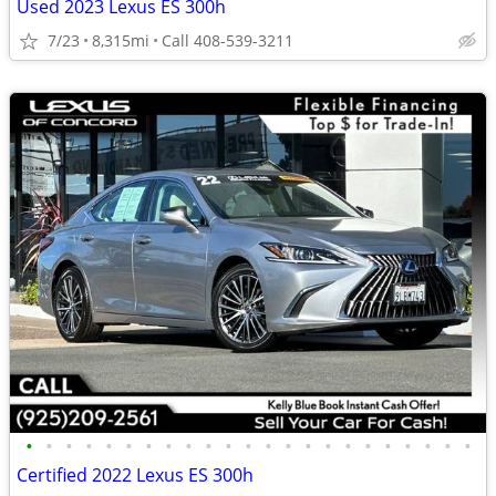
Used 2023 Lexus ES 300h
7/23
8,315mi
Call 408-539-3211
•
•
•
•
•
•
•
•
•
•
•
•
•
•
•
•
•
•
•
•
•
•
•
Certified 2022 Lexus ES 300h