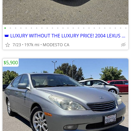
•
•
•
•
•
•
•
•
•
•
•
•
•
•
•
•
•
•
•
•
•
•
•
•
👑 LUXURY WITHOUT THE LUXURY PRICE! 2004 LEXUS ES 330 👑
7/23
197k mi
MODESTO CA
$5,900