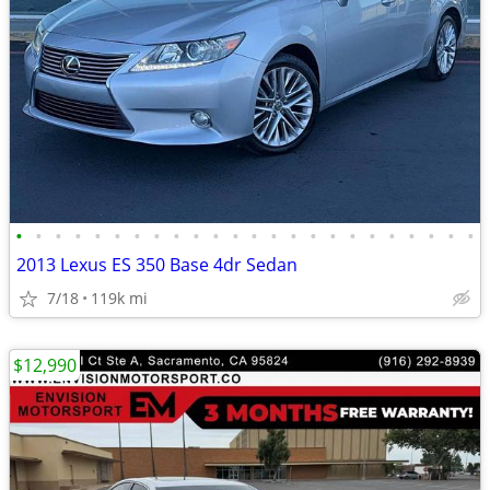
•
•
•
•
•
•
•
•
•
•
•
•
•
•
•
•
•
•
•
•
•
•
•
•
2013 Lexus ES 350 Base 4dr Sedan
7/18
119k mi
$12,990