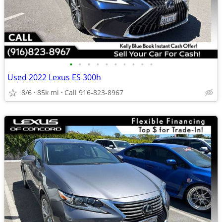
•
•
•
•
•
•
•
•
•
•
Used 2022 Lexus ES 300h
8/6
85k mi
Call 916-823-8967