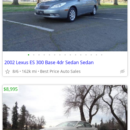
•
•
•
•
•
•
•
•
•
•
•
•
•
•
•
2002 Lexus ES 300 Base 4dr Sedan Sedan
8/6
162k mi
Best Price Auto Sales
$8,995