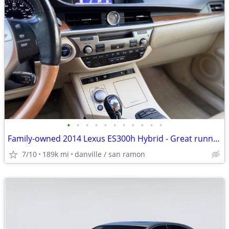
•
•
•
•
•
•
•
•
•
•
•
Family-owned 2014 Lexus ES300h Hybrid - Great running condition
7/10
189k mi
danville / san ramon