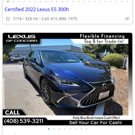
•
•
•
•
•
•
•
•
•
•
•
•
•
•
•
•
•
•
•
•
•
•
•
Certified 2022 Lexus ES 300h
7/14
32k mi
Call 415-886-1975
•
•
•
•
•
•
•
•