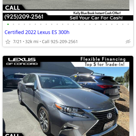
•
•
•
•
•
•
•
•
•
•
•
•
•
•
•
•
•
•
•
•
•
•
•
Certified 2022 Lexus ES 300h
7/21
32k mi
Call 925-209-2561