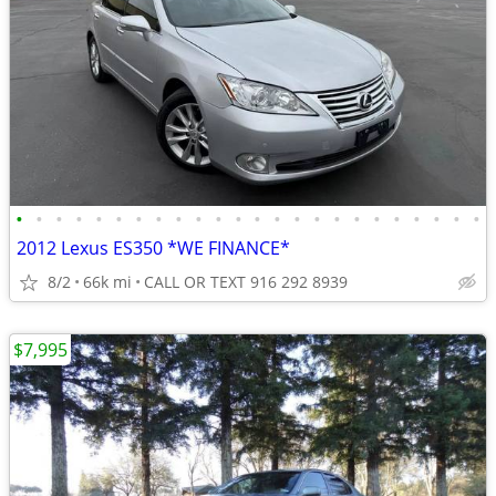
•
•
•
•
•
•
•
•
•
•
•
•
•
•
•
•
•
•
•
•
•
•
•
•
2012 Lexus ES350 *WE FINANCE*
8/2
66k mi
CALL OR TEXT 916 292 8939
$7,995