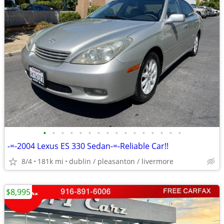
•
•
•
•
•
•
•
•
•
•
•
•
•
•
•
•
-=-2004 Lexus ES 330 Sedan-=-Reliable Car!!
8/4
181k mi
dublin / pleasanton / livermore
$8,995