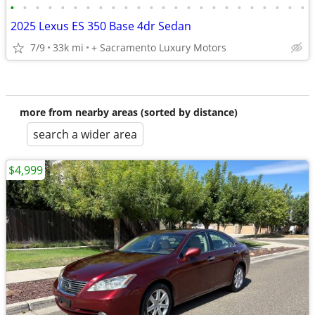
•
•
•
•
•
•
•
•
•
•
•
•
•
•
•
•
•
•
•
•
•
•
•
•
2025 Lexus ES 350 Base 4dr Sedan
7/9
33k mi
+ Sacramento Luxury Motors
more from nearby areas (sorted by distance)
search a wider area
$4,999