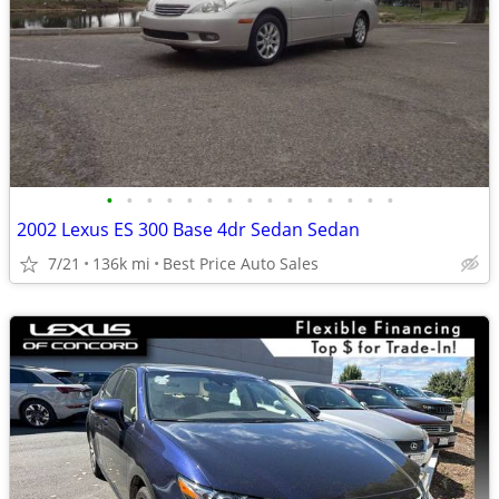
•
•
•
•
•
•
•
•
•
•
•
•
•
•
•
2002 Lexus ES 300 Base 4dr Sedan Sedan
7/21
136k mi
Best Price Auto Sales