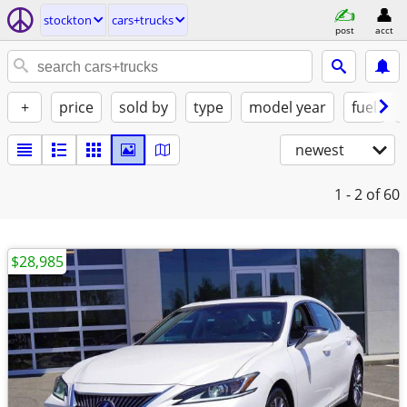
stockton
cars+trucks
post
acct
+
price
sold by
type
model year
fuel
newest
1 - 2
of 60
$28,985