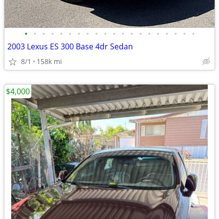
•
•
•
•
•
•
•
•
•
•
•
•
•
•
•
•
•
•
•
•
2003 Lexus ES 300 Base 4dr Sedan
8/1
158k mi
$4,000