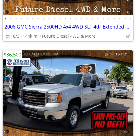
•
•
•
•
•
•
•
•
•
•
•
•
•
•
•
•
•
•
•
•
•
•
•
•
2006 GMC Sierra 2500HD 4x4 4WD SLT 4dr Extended Cab SB Pickup Truck
8/3
144k mi
Future Diesel 4WD & More
$36,500