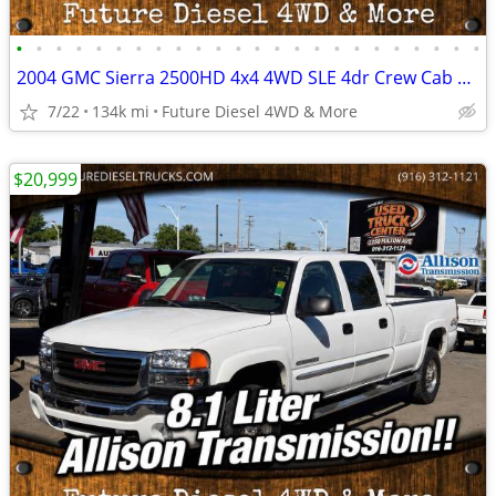
•
•
•
•
•
•
•
•
•
•
•
•
•
•
•
•
•
•
•
•
•
•
•
•
2004 GMC Sierra 2500HD 4x4 4WD SLE 4dr Crew Cab LB Pickup Truck
7/22
134k mi
Future Diesel 4WD & More
$20,999