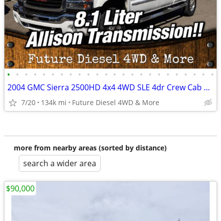
•
•
•
•
•
•
•
•
•
•
•
•
•
•
•
•
•
•
•
•
•
•
•
•
2004 GMC Sierra 2500HD 4x4 4WD SLE 4dr Crew Cab LB Pickup Truck
7/20
134k mi
Future Diesel 4WD & More
more from nearby areas (sorted by distance)
search a wider area
$90,000