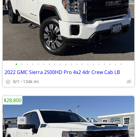
•
•
•
•
•
•
•
•
•
•
•
•
•
•
•
•
•
•
•
•
2022 GMC Sierra 2500HD Pro 4x2 4dr Crew Cab LB
8/1
134k mi
$28,800