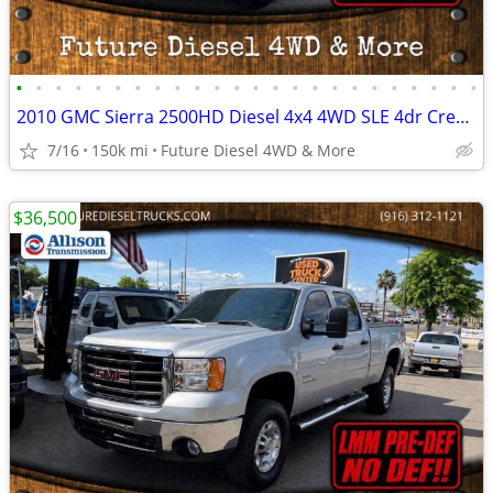
•
•
•
•
•
•
•
•
•
•
•
•
•
•
•
•
•
•
•
•
•
•
•
•
2010 GMC Sierra 2500HD Diesel 4x4 4WD SLE 4dr Crew Cab SB Pickup Truck
7/16
150k mi
Future Diesel 4WD & More
$36,500