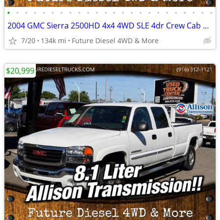
•
•
•
•
•
•
•
•
•
•
•
•
•
•
•
•
•
•
•
•
•
•
•
•
2004 GMC Sierra 2500HD 4x4 4WD SLE 4dr Crew Cab LB Pickup Truck
7/20
134k mi
Future Diesel 4WD & More
$20,999