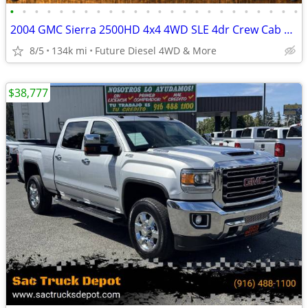
•
•
•
•
•
•
•
•
•
•
•
•
•
•
•
•
•
•
•
•
•
•
•
•
2004 GMC Sierra 2500HD 4x4 4WD SLE 4dr Crew Cab LB Pickup Truck
8/5
134k mi
Future Diesel 4WD & More
$38,777