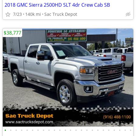
2018 GMC Sierra 2500HD SLT 4dr Crew Cab SB
7/23
140k mi
Sac Truck Depot
$38,777
•
•
•
•
•
•
•
•
•
•
•
•
•
•
•
•
•
•
•
•
•
•
•
•