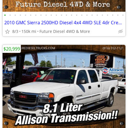
•
•
•
•
•
•
•
•
•
•
•
•
•
•
•
•
•
•
•
•
•
•
•
•
2010 GMC Sierra 2500HD Diesel 4x4 4WD SLE 4dr Crew Cab SB Pickup Truc
8/3
150k mi
Future Diesel 4WD & More
$20,999