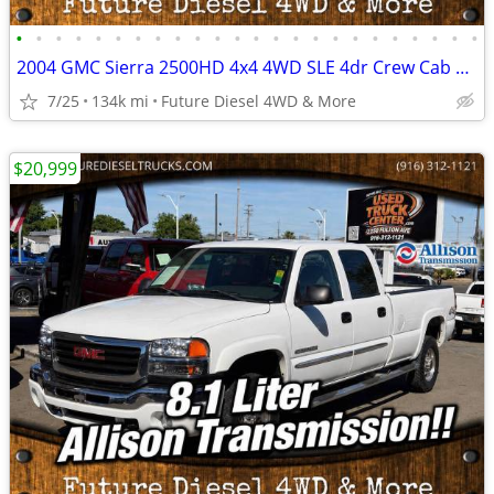
•
•
•
•
•
•
•
•
•
•
•
•
•
•
•
•
•
•
•
•
•
•
•
•
2004 GMC Sierra 2500HD 4x4 4WD SLE 4dr Crew Cab LB Pickup Truck
7/25
134k mi
Future Diesel 4WD & More
$20,999