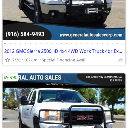
•
•
•
•
•
•
•
•
•
•
•
•
•
•
•
•
•
•
•
•
•
•
•
•
2012 GMC Sierra 2500HD 4x4 4WD Work Truck 4dr Extended Cab SB
7/30
167k mi
Special Financing Avail
$9,990