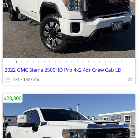
•
•
•
•
•
•
•
•
•
•
•
•
•
•
•
•
•
•
•
•
2022 GMC Sierra 2500HD Pro 4x2 4dr Crew Cab LB
8/1
134k mi
$28,800