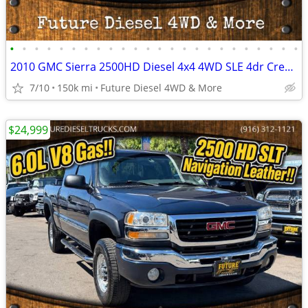
•
•
•
•
•
•
•
•
•
•
•
•
•
•
•
•
•
•
•
•
•
•
•
•
2010 GMC Sierra 2500HD Diesel 4x4 4WD SLE 4dr Crew Cab SB Pickup Truck
7/10
150k mi
Future Diesel 4WD & More
$24,999