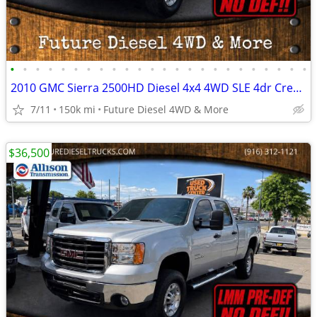
•
•
•
•
•
•
•
•
•
•
•
•
•
•
•
•
•
•
•
•
•
•
•
•
2010 GMC Sierra 2500HD Diesel 4x4 4WD SLE 4dr Crew Cab SB Pickup Truck
7/11
150k mi
Future Diesel 4WD & More
$36,500