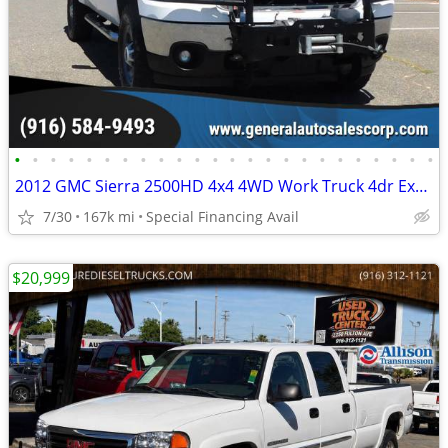
•
•
•
•
•
•
•
•
•
•
•
•
•
•
•
•
•
•
•
•
•
•
•
•
2012 GMC Sierra 2500HD 4x4 4WD Work Truck 4dr Extended Cab SB
7/30
167k mi
Special Financing Avail
$20,999