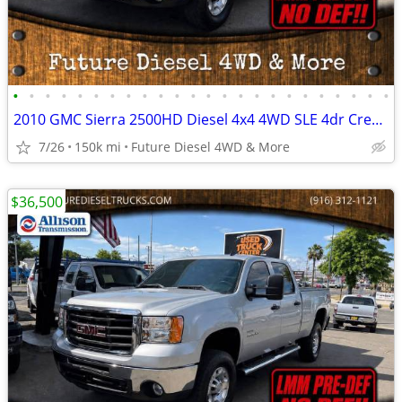
•
•
•
•
•
•
•
•
•
•
•
•
•
•
•
•
•
•
•
•
•
•
•
•
2010 GMC Sierra 2500HD Diesel 4x4 4WD SLE 4dr Crew Cab SB Pickup Truck
7/26
150k mi
Future Diesel 4WD & More
$36,500