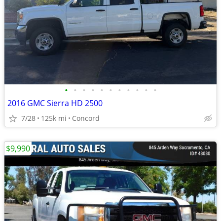
•
•
•
•
•
•
•
•
•
•
•
2016 GMC Sierra HD 2500
7/28
125k mi
Concord
$9,990