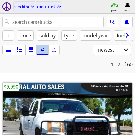
stockton
cars+trucks
post
acct
+
price
sold by
type
model year
fuel
newest
1 - 2
of 60
$9,990