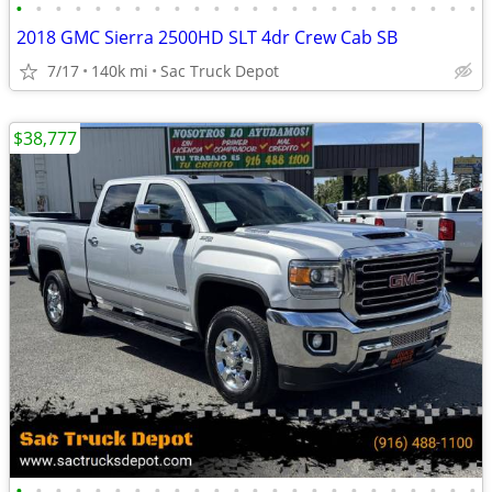
•
•
•
•
•
•
•
•
•
•
•
•
•
•
•
•
•
•
•
•
•
•
•
•
2018 GMC Sierra 2500HD SLT 4dr Crew Cab SB
7/17
140k mi
Sac Truck Depot
$38,777
•
•
•
•
•
•
•
•
•
•
•
•
•
•
•
•
•
•
•
•
•
•
•
•