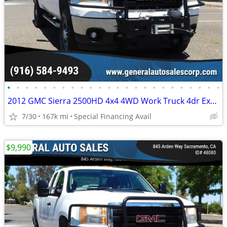
•
•
•
•
•
•
•
•
•
•
•
•
•
•
•
•
•
•
•
•
•
•
•
•
2012 GMC Sierra 2500HD 4x4 4WD Work Truck 4dr Extended Cab SB
7/30
167k mi
Special Financing Avail
$9,990