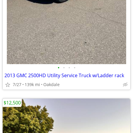
•
•
•
•
2013 GMC 2500HD Utility Service Truck w/Ladder rack
7/27
139k mi
Oakdale
$12,500