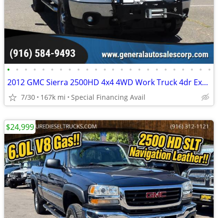
•
•
•
•
•
•
•
•
•
•
•
•
•
•
•
•
•
•
•
•
•
•
•
•
2012 GMC Sierra 2500HD 4x4 4WD Work Truck 4dr Extended Cab SB
7/30
167k mi
Special Financing Avail
$24,999