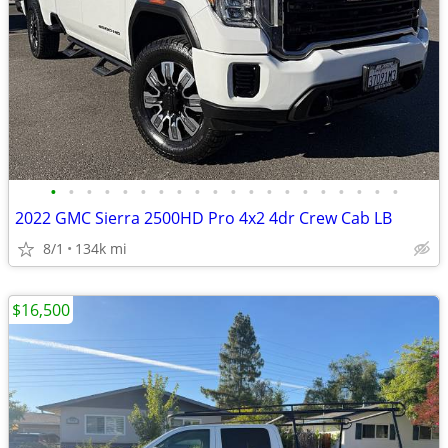
•
•
•
•
•
•
•
•
•
•
•
•
•
•
•
•
•
•
•
•
2022 GMC Sierra 2500HD Pro 4x2 4dr Crew Cab LB
8/1
134k mi
$16,500