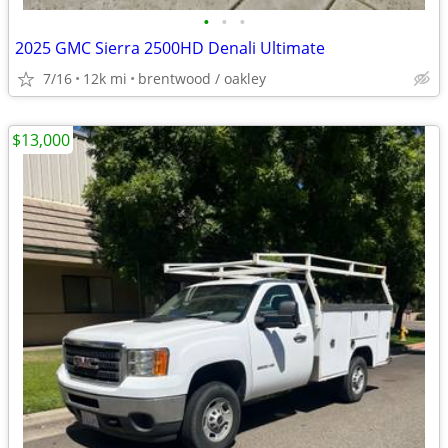
•
•
•
​2025 GMC Sierra 2500HD Denali Ultimate
7/16
12k mi
brentwood / oakley
$13,000