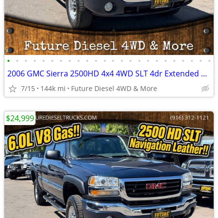
•
•
•
•
•
•
•
•
•
•
•
•
•
•
•
•
•
•
•
•
•
•
•
•
2006 GMC Sierra 2500HD 4x4 4WD SLT 4dr Extended Cab SB Pickup Truck
7/15
144k mi
Future Diesel 4WD & More
$24,999