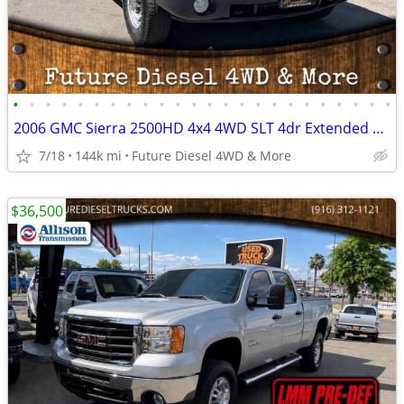
•
•
•
•
•
•
•
•
•
•
•
•
•
•
•
•
•
•
•
•
•
•
•
•
2006 GMC Sierra 2500HD 4x4 4WD SLT 4dr Extended Cab SB Pickup Truck
7/18
144k mi
Future Diesel 4WD & More
$36,500