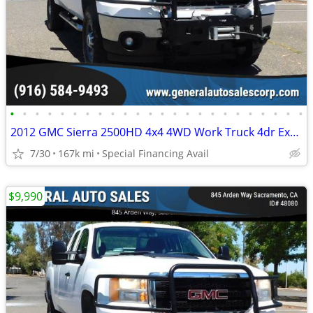
•
•
•
•
•
•
•
•
•
•
•
•
•
•
•
•
•
•
•
•
•
•
•
•
2012 GMC Sierra 2500HD 4x4 4WD Work Truck 4dr Extended Cab SB
7/30
167k mi
Special Financing Avail
$9,990