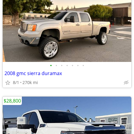
•
•
•
•
•
•
•
2008 gmc sierra duramax
8/1
270k mi
$28,800