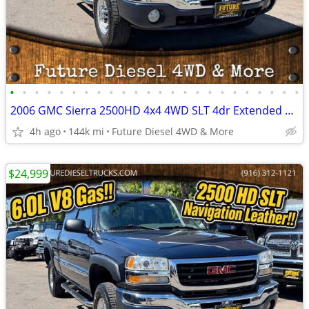
•
•
•
•
•
•
•
•
•
•
•
•
•
•
•
•
•
•
•
•
•
•
•
•
2006 GMC Sierra 2500HD 4x4 4WD SLT 4dr Extended Cab SB Pickup Truck
4h ago
144k mi
Future Diesel 4WD & More
$24,999