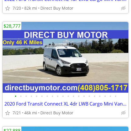
7/20
82k mi
Direct Buy Motor
$28,777
•
•
•
•
•
•
•
•
•
•
•
•
•
•
•
•
•
•
•
•
2020 Ford Transit Connect XL 4dr LWB Cargo Mini Van w/Rear Doors Carg
7/21
46k mi
Direct Buy Motor
$27,888