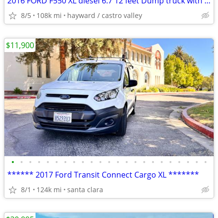
2016 FORD F550 XL diesel 6.7 12 feet Dump truck with liftgate
8/5
108k mi
hayward / castro valley
$11,900
•
•
•
•
•
•
•
•
•
•
•
•
•
•
•
•
•
•
•
•
•
•
•
****** 2017 Ford Transit Connect Cargo XL *******
8/1
124k mi
santa clara