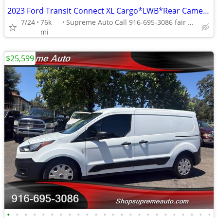
2023 Ford Transit Connect XL Cargo*LWB*Rear Camera*Rear Door*
7/24
76k
Supreme Auto Call 916-695-3086 fair oaks
mi
$25,599
•
•
•
•
•
•
•
•
•
•
•
•
•
•
•
•
•
•
•
•
•
•
•
•