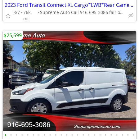
2023 Ford Transit Connect XL Cargo*LWB*Rear Camera*Rear Door*
8/7
76k
Supreme Auto Call 916-695-3086 fair oaks
mi
$25,599
•
•
•
•
•
•
•
•
•
•
•
•
•
•
•
•
•
•
•
•
•
•
•
•