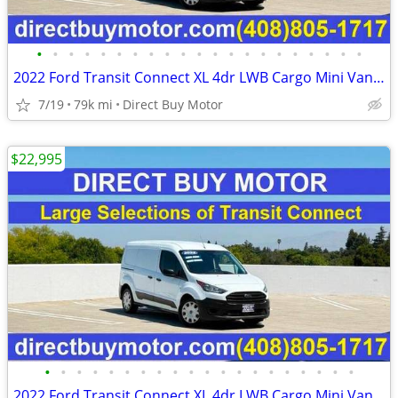
•
•
•
•
•
•
•
•
•
•
•
•
•
•
•
•
•
•
•
•
•
2022 Ford Transit Connect XL 4dr LWB Cargo Mini Van w/Rear Doors Carg
7/19
79k mi
Direct Buy Motor
$22,995
•
•
•
•
•
•
•
•
•
•
•
•
•
•
•
•
•
•
•
•
2022 Ford Transit Connect XL 4dr LWB Cargo Mini Van w/Rear Doors Carg