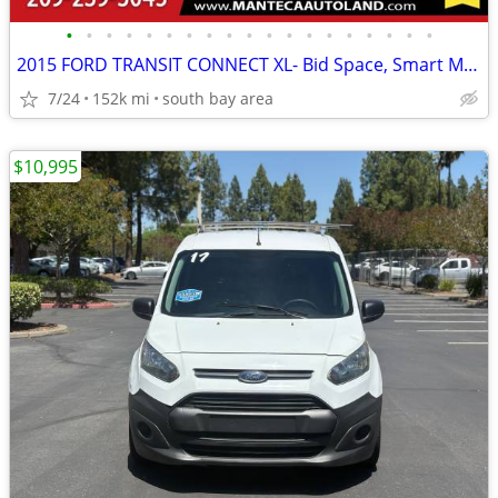
•
•
•
•
•
•
•
•
•
•
•
•
•
•
•
•
•
•
•
2015 FORD TRANSIT CONNECT XL- Bid Space, Smart Move!
7/24
152k mi
south bay area
$10,995