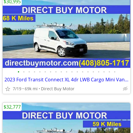
$30,995
•
•
•
•
•
•
•
•
•
•
•
•
•
•
•
•
•
•
•
2023 Ford Transit Connect XL 4dr LWB Cargo Mini Van w/Rear Doors Carg
7/19
69k mi
Direct Buy Motor
$32,777