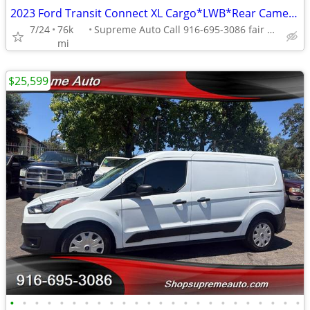
2023 Ford Transit Connect XL Cargo*LWB*Rear Camera*Rear Door*
7/24
76k
Supreme Auto Call 916-695-3086 fair oaks
mi
$25,599
•
•
•
•
•
•
•
•
•
•
•
•
•
•
•
•
•
•
•
•
•
•
•
•