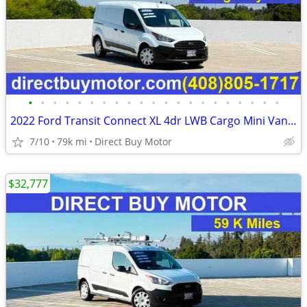
•
•
•
•
•
•
•
•
•
•
•
•
•
•
•
•
•
•
•
•
•
2022 Ford Transit Connect XL 4dr LWB Cargo Mini Van w/Rear Doors Carg
7/10
79k mi
Direct Buy Motor
$32,777