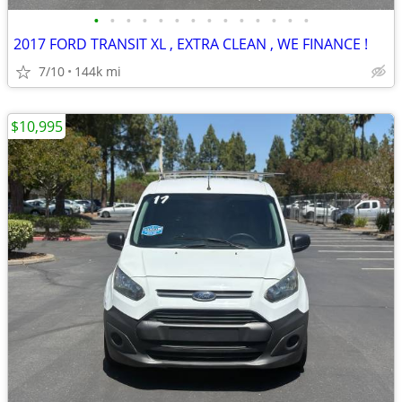
•
•
•
•
•
•
•
•
•
•
•
•
•
•
2017 FORD TRANSIT XL , EXTRA CLEAN , WE FINANCE !
7/10
144k mi
$10,995