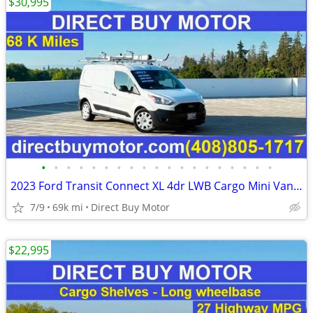
$30,995
•
•
•
•
•
•
•
•
•
•
•
•
•
•
•
•
•
•
•
2023 Ford Transit Connect XL 4dr LWB Cargo Mini Van w/Rear Doors Carg
7/9
69k mi
Direct Buy Motor
$22,995