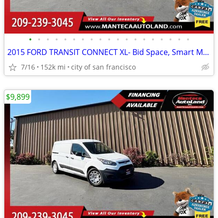
•
•
•
•
•
•
•
•
•
•
•
•
•
•
•
•
•
•
•
2015 FORD TRANSIT CONNECT XL- Bid Space, Smart Move!
7/16
152k mi
city of san francisco
$9,899