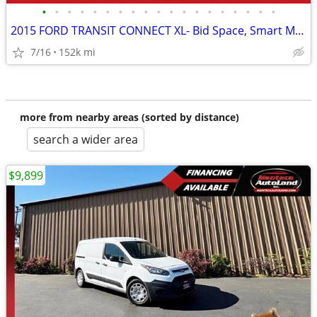
•
•
•
•
•
•
•
•
•
•
•
•
•
•
•
•
•
•
•
2015 FORD TRANSIT CONNECT XL- Bid Space, Smart Move!
7/16
152k mi
more from nearby areas (sorted by distance)
search a wider area
$9,899