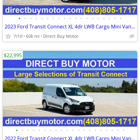
•
•
•
•
•
•
•
•
•
•
•
•
•
•
•
•
•
•
•
2023 Ford Transit Connect XL 4dr LWB Cargo Mini Van w/Rear Doors Carg
7/10
60k mi
Direct Buy Motor
$22,995
•
•
•
•
•
•
•
•
•
•
•
•
•
•
•
•
•
•
•
•
2022 Ford Transit Connect XL 4dr LWB Cargo Mini Van w/Rear Doors Carg