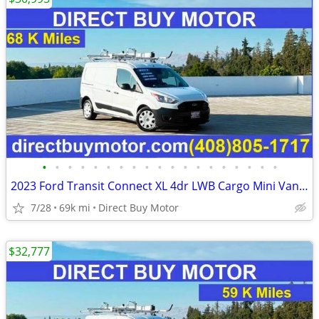
•
•
•
•
•
•
•
•
•
•
•
•
•
•
•
•
•
•
•
2023 Ford Transit Connect XL 4dr LWB Cargo Mini Van w/Rear Doors Carg
7/28
69k mi
Direct Buy Motor
$32,777