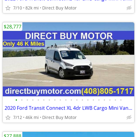
7/10
82k mi
Direct Buy Motor
$28,777
•
•
•
•
•
•
•
•
•
•
•
•
•
•
•
•
•
•
•
•
2020 Ford Transit Connect XL 4dr LWB Cargo Mini Van w/Rear Doors Carg
7/12
46k mi
Direct Buy Motor
$27,888