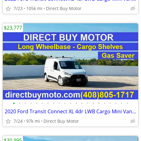
7/23
105k mi
Direct Buy Motor
$23,777
•
•
•
•
•
•
•
•
•
•
•
•
•
•
•
•
•
•
•
•
•
2020 Ford Transit Connect XL 4dr LWB Cargo Mini Van w/Rear Doors Carg
7/24
97k mi
Direct Buy Motor
$30,995