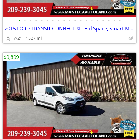
•
•
•
•
•
•
•
•
•
•
•
•
•
•
•
•
•
•
•
2015 FORD TRANSIT CONNECT XL- Bid Space, Smart Move!
7/21
152k mi
$9,899