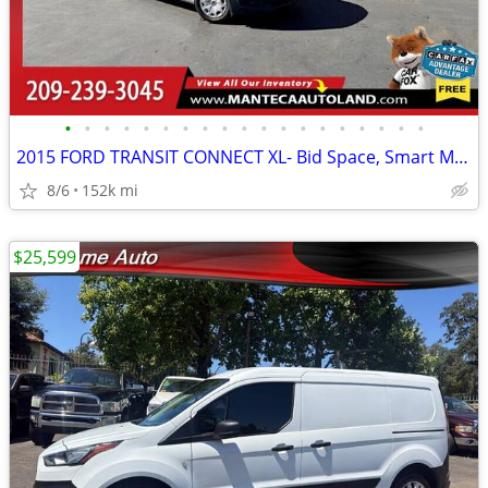
•
•
•
•
•
•
•
•
•
•
•
•
•
•
•
•
•
•
•
2015 FORD TRANSIT CONNECT XL- Bid Space, Smart Move!
8/6
152k mi
$25,599