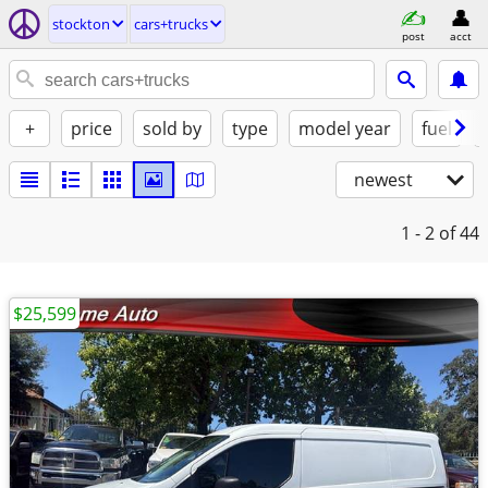
stockton
cars+trucks
post
acct
+
price
sold by
type
model year
fuel
newest
1 - 2
of 44
$25,599