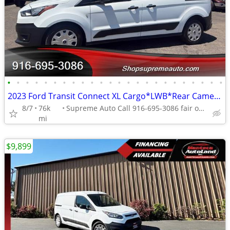
•
•
•
•
•
•
•
•
•
•
•
•
•
•
•
•
•
•
•
•
•
•
•
•
2023 Ford Transit Connect XL Cargo*LWB*Rear Camera*Rear Door*
8/7
76k
Supreme Auto Call 916-695-3086 fair oaks
mi
$9,899