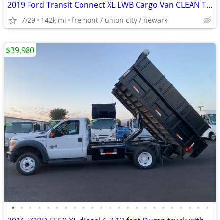
2019 Ford Transit Connect XL LWB Cargo Van CLEAN TITLE ONE OWNER
7/29
142k mi
fremont / union city / newark
$39,980
•
•
•
•
•
•
•
•
•
•
•
•
•
•
•
•
•
•
•
•
•
•
•