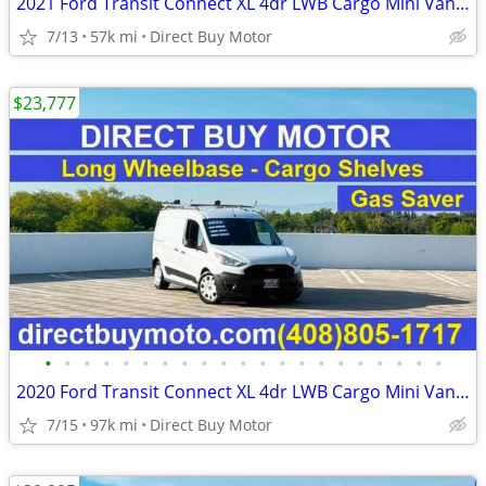
2021 Ford Transit Connect XL 4dr LWB Cargo Mini Van w/Rear Doors Carg
7/13
57k mi
Direct Buy Motor
$23,777
•
•
•
•
•
•
•
•
•
•
•
•
•
•
•
•
•
•
•
•
•
2020 Ford Transit Connect XL 4dr LWB Cargo Mini Van w/Rear Doors Carg
7/15
97k mi
Direct Buy Motor