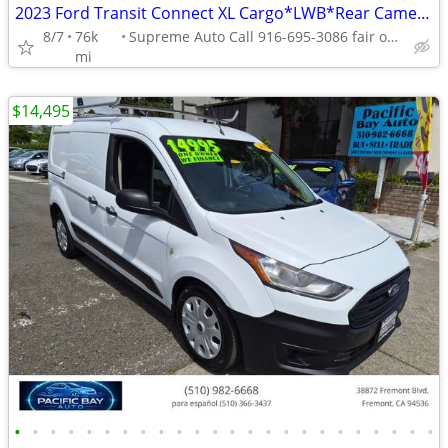
2023 Ford Transit Connect XL Cargo*LWB*Rear Camera*Rear Door*
8/7
76k
Supreme Auto Call 916-695-3086 fair oaks
mi
$14,495
•
•
•
•
•
•
•
•
•
•
•
•
•
•
•
•
•
•
•
•
•
•
•
•