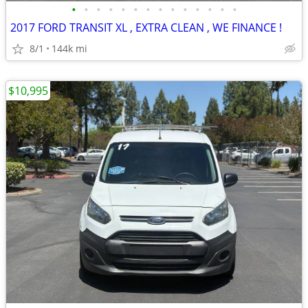
•
•
•
•
•
•
•
•
•
•
•
•
•
•
2017 FORD TRANSIT XL , EXTRA CLEAN , WE FINANCE !
8/1
144k mi
$10,995