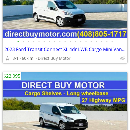
•
•
•
•
•
•
•
•
•
•
•
•
•
•
•
•
•
•
•
2023 Ford Transit Connect XL 4dr LWB Cargo Mini Van w/Rear Doors Carg
8/1
60k mi
Direct Buy Motor
$22,995