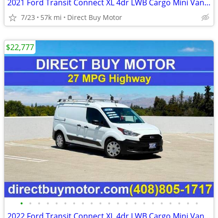
2021 Ford Transit Connect XL 4dr LWB Cargo Mini Van w/Rear Doors Carg
7/23
57k mi
Direct Buy Motor
$22,777
•
•
•
•
•
•
•
•
•
•
•
•
•
•
•
•
•
•
•
•
•
2022 Ford Transit Connect XL 4dr LWB Cargo Mini Van w/Rear Doors Carg