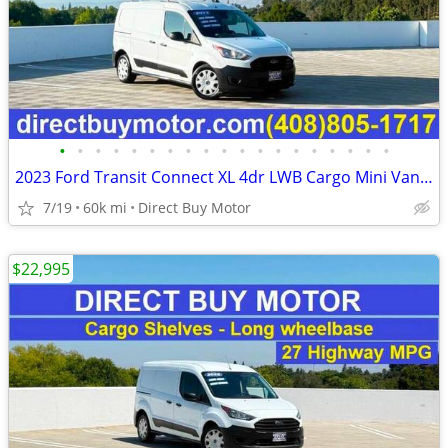
•
•
•
•
•
•
•
•
•
•
•
•
•
•
•
•
•
•
•
2023 Ford Transit Connect XL 4dr LWB Cargo Mini Van w/Rear Doors Carg
7/19
60k mi
Direct Buy Motor
$22,995