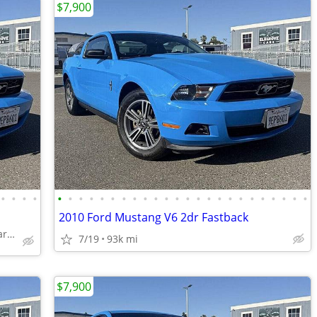
$7,900
•
•
•
•
•
•
•
•
•
•
•
•
•
•
•
•
•
•
•
•
•
•
•
•
•
•
•
•
2010 Ford Mustang V6 2dr Fastback
concord / pleasant hill / martinez
7/19
93k mi
$7,900