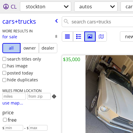
CL
stockton
autos
car
cars+trucks
MORE RESULTS IN
new
for sale
8
all
owner
dealer
search titles only
$35,000
has image
posted today
hide duplicates
MILES FROM LOCATION

use map...
price
free
$
– $