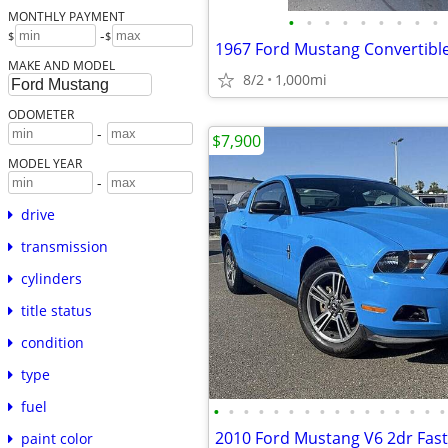
MONTHLY PAYMENT
•
•
•
•
•
•
•
•
•
-
$
$
MAKE AND MODEL
8/2
1,000mi
ODOMETER
-
$7,900
MODEL YEAR
-
drive
transmission
cylinders
title status
condition
type
fuel
•
•
•
•
•
•
•
•
•
•
•
•
•
•
•
•
2010 Ford Mustang V6 2dr Fas
paint color