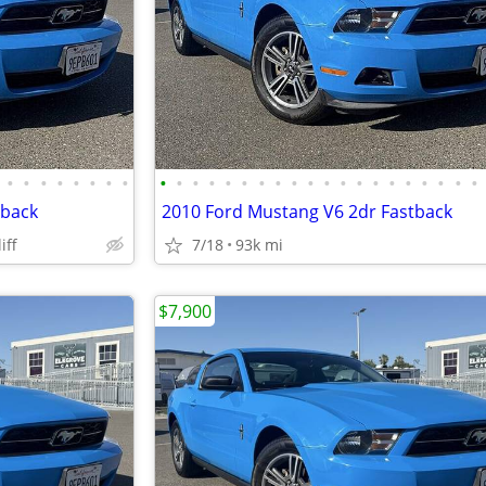
•
•
•
•
•
•
•
•
•
•
•
•
•
•
•
•
•
•
•
•
•
•
•
•
•
•
•
•
tback
2010 Ford Mustang V6 2dr Fastback
iff
7/18
93k mi
$7,900