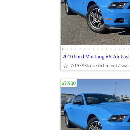
•
•
•
•
•
•
•
•
•
•
•
•
•
•
•
•
2010 Ford Mustang V6 2dr Fas
7/19
93k mi
richmond / seacl
$7,900