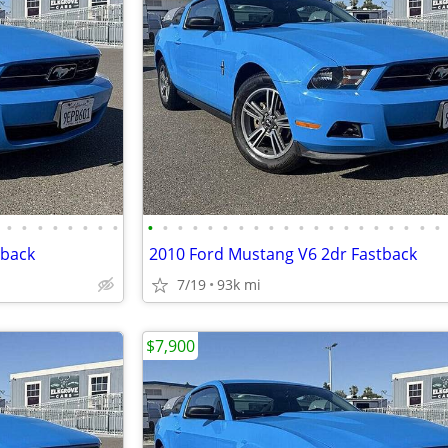
•
•
•
•
•
•
•
•
•
•
•
•
•
•
•
•
•
•
•
•
•
•
•
•
•
•
•
•
tback
2010 Ford Mustang V6 2dr Fastback
7/19
93k mi
$7,900