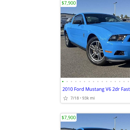
$7,900
•
•
•
•
•
•
•
•
•
•
•
•
•
•
•
•
2010 Ford Mustang V6 2dr Fas
7/18
93k mi
$7,900