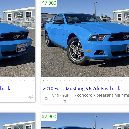
$7,900
•
•
•
•
•
•
•
•
•
•
•
•
•
•
•
•
•
•
•
•
•
•
•
•
•
•
•
•
tback
2010 Ford Mustang V6 2dr Fastback
7/19
93k
mi
$7,900