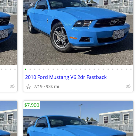
•
•
•
•
•
•
•
•
•
•
•
•
•
•
•
•
•
•
•
•
•
•
•
•
•
•
•
•
2010 Ford Mustang V6 2dr Fastback
7/19
93k mi
$7,900