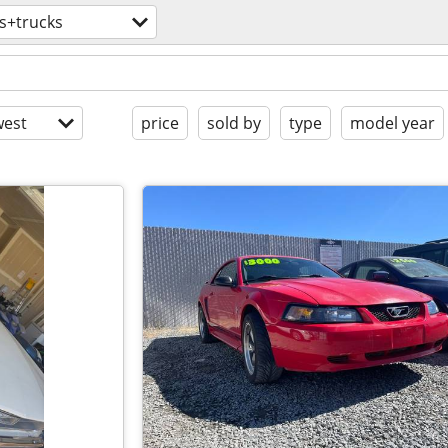
s+trucks
est
price
sold by
type
model year