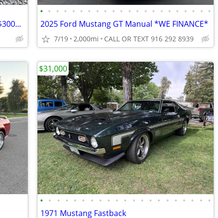
•
•
•
•
•
•
•
•
•
•
•
•
•
•
•
•
•
•
•
•
•
•
2003 ford Mustang is available for only $3000+ tax!!
2025 Ford Mustang GT Manual *WE FINANCE*
7/19
2,000mi
CALL OR TEXT 916 292 8939
$31,000
•
•
•
•
•
•
•
•
•
•
•
•
•
•
•
•
•
•
•
•
•
1971 Mustang Fastback