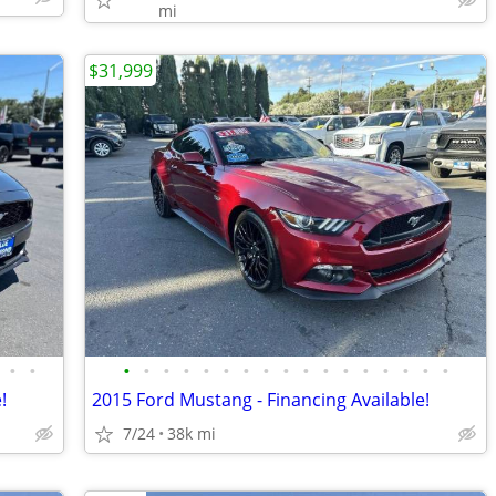
mi
$31,999
•
•
•
•
•
•
•
•
•
•
•
•
•
•
•
•
•
•
•
!
2015 Ford Mustang - Financing Available!
7/24
38k mi