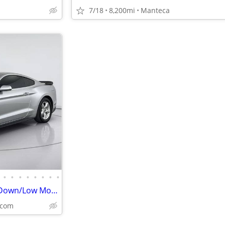
7/18
8,200mi
Manteca
•
•
•
•
•
•
•
•
2018 Ford Mustang [ Only $20 Down/Low Monthly]
.com