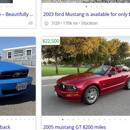
•
•
•
•
•
•
•
1967 Ford Mustang Convertible – Beautifully Restored & Ready to Drive
7/29
170k mi
Stockton
$22,500
•
•
•
•
•
•
•
•
•
•
•
•
•
•
•
•
•
•
•
•
•
tback
2005 mustang GT 8200 miles