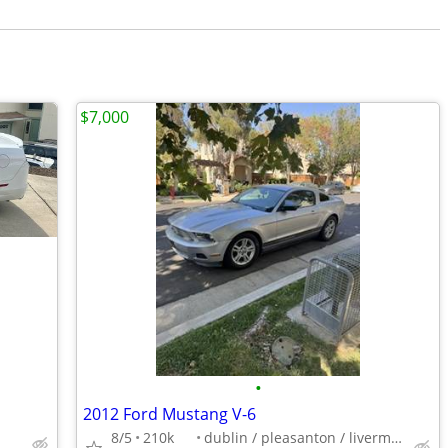
$7,000
•
2012 Ford Mustang V-6
8/5
210k
dublin / pleasanton / livermore