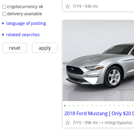
7/19
93k mi
cryptocurrency ok
delivery available
language of posting
related searches
reset
apply
•
•
•
•
•
•
•
•
•
•
•
•
•
•
•
•
7/15
99k mi
+ integrityautoz