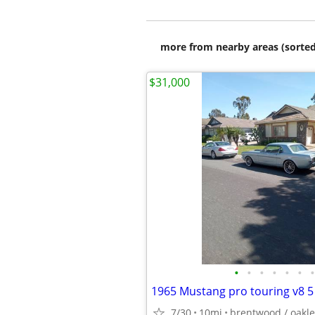
more from nearby areas (sorted
$31,000
•
•
•
•
•
•
•
1965 Mustang pro touring v8 5
7/30
10mi
brentwood / oakle