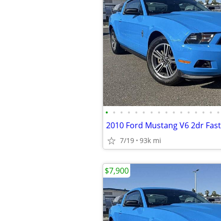
•
•
•
•
•
•
•
•
•
•
•
•
•
•
•
•
2010 Ford Mustang V6 2dr Fas
7/19
93k mi
$7,900