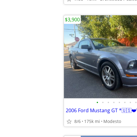
$3,900
•
•
•
•
•
•
•
•
8/6
175k mi
Modesto