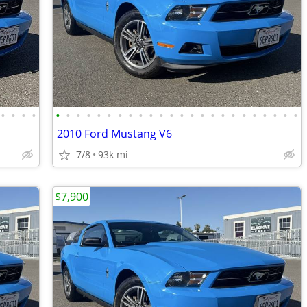
•
•
•
•
•
•
•
•
•
•
•
•
•
•
•
•
•
•
•
•
•
•
•
•
•
•
•
•
2010 Ford Mustang V6
7/8
93k mi
$7,900