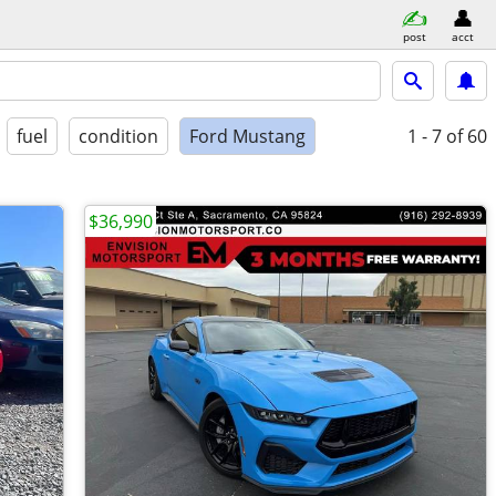
post
acct
fuel
condition
Ford Mustang
1 - 7
of 60
$36,990