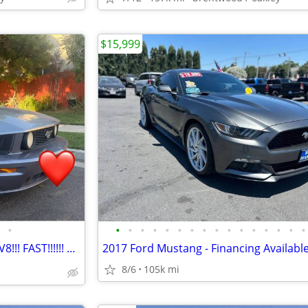
$15,999
•
•
•
•
•
•
•
•
•
•
•
•
•
•
•
•
•
2006 Ford Mustang GT *🇺🇸❤️V8!!! FAST!!!!!! Clean!!!!!
2017 Ford Mustang - Financing Available
8/6
105k mi