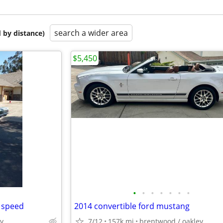
search a wider area
 by distance)
$5,450
•
•
•
•
•
•
•
 speed
2014 convertible ford mustang
y
7/12
157k mi
brentwood / oakley