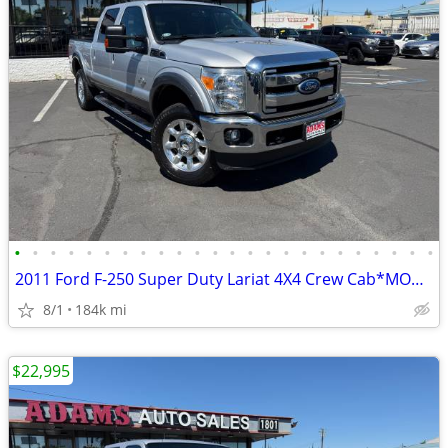
•
•
•
•
•
•
•
•
•
•
•
•
•
•
•
•
•
•
•
•
•
•
•
•
2011 Ford F-250 Super Duty Lariat 4X4 Crew Cab*MOONROOF*RR CAMERA*NAVI
8/1
184k mi
$22,995