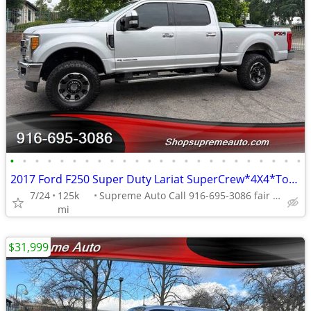
•
•
•
•
•
•
•
•
•
•
•
•
•
•
•
•
•
•
•
•
•
•
•
•
2017 Ford F250 Super Duty Lariat SuperCrew*4X4*Tow Package*Lifted*FX4*
7/24
125k
Supreme Auto Call 916-695-3086 fair oaks
mi
$31,999