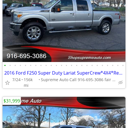
•
•
•
•
•
•
•
•
•
•
•
•
•
•
•
•
•
•
•
•
•
•
•
•
2016 Ford F250 Super Duty Lariat SuperCrew*4X4*Rear Camera*Tow Package
7/24
156k
Supreme Auto Call 916-695-3086 fair oaks
mi
$31,999