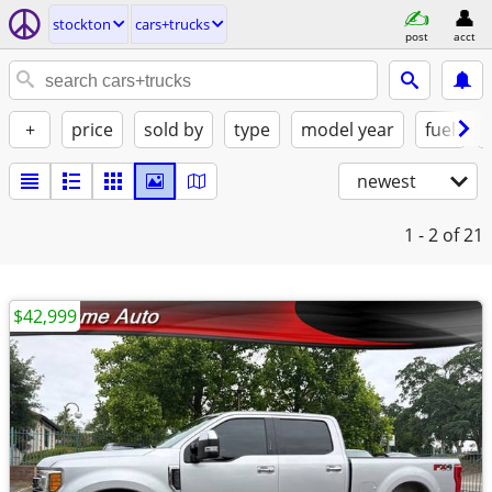
stockton
cars+trucks
post
acct
+
price
sold by
type
model year
fuel
newest
1 - 2
of 21
$42,999