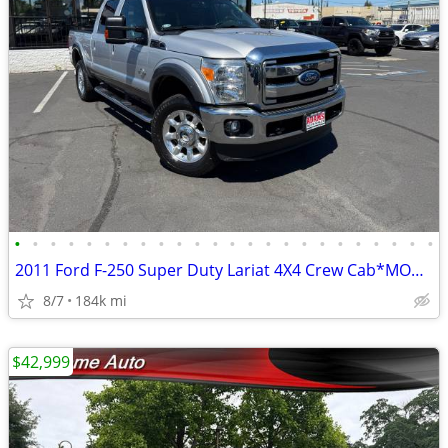
•
•
•
•
•
•
•
•
•
•
•
•
•
•
•
•
•
•
•
•
•
•
•
•
2011 Ford F-250 Super Duty Lariat 4X4 Crew Cab*MOONROOF*RR CAMERA*NAVI
8/7
184k mi
$42,999