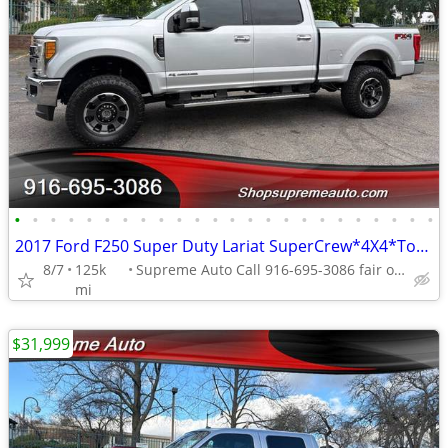
•
•
•
•
•
•
•
•
•
•
•
•
•
•
•
•
•
•
•
•
•
•
•
•
2017 Ford F250 Super Duty Lariat SuperCrew*4X4*Tow Package*Lifted*FX4*
8/7
125k
Supreme Auto Call 916-695-3086 fair oaks
mi
$31,999