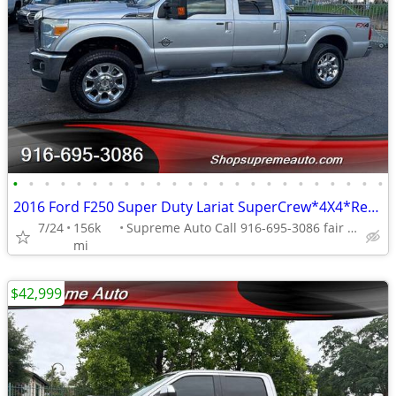
•
•
•
•
•
•
•
•
•
•
•
•
•
•
•
•
•
•
•
•
•
•
•
•
2016 Ford F250 Super Duty Lariat SuperCrew*4X4*Rear Camera*Tow Package
7/24
156k
Supreme Auto Call 916-695-3086 fair oaks
mi
$42,999