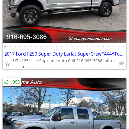
•
•
•
•
•
•
•
•
•
•
•
•
•
•
•
•
•
•
•
•
•
•
•
•
2017 Ford F250 Super Duty Lariat SuperCrew*4X4*Tow Package*Lifted*FX4*
8/7
125k
Supreme Auto Call 916-695-3086 fair oaks
mi
$31,999