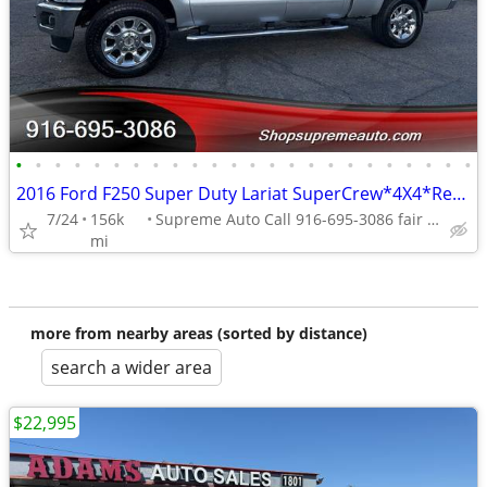
•
•
•
•
•
•
•
•
•
•
•
•
•
•
•
•
•
•
•
•
•
•
•
•
2016 Ford F250 Super Duty Lariat SuperCrew*4X4*Rear Camera*Tow Package
7/24
156k
Supreme Auto Call 916-695-3086 fair oaks
mi
more from nearby areas (sorted by distance)
search a wider area
$22,995