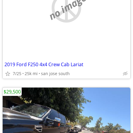
no image
2019 Ford F250 4x4 Crew Cab Lariat
7/25
25k mi
san jose south
$29,500