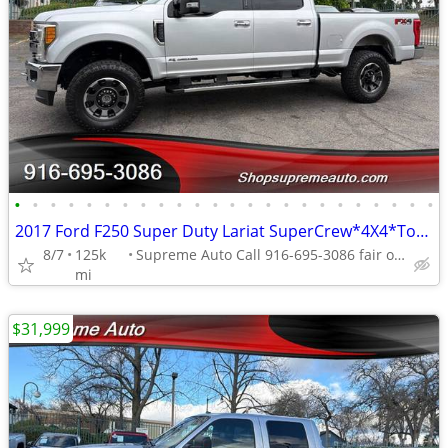
•
•
•
•
•
•
•
•
•
•
•
•
•
•
•
•
•
•
•
•
•
•
•
•
2017 Ford F250 Super Duty Lariat SuperCrew*4X4*Tow Package*Lifted*FX4*
8/7
125k
Supreme Auto Call 916-695-3086 fair oaks
mi
$31,999