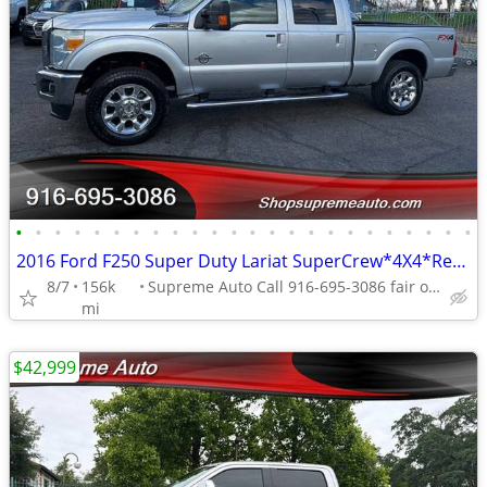
•
•
•
•
•
•
•
•
•
•
•
•
•
•
•
•
•
•
•
•
•
•
•
•
2016 Ford F250 Super Duty Lariat SuperCrew*4X4*Rear Camera*Tow Package
8/7
156k
Supreme Auto Call 916-695-3086 fair oaks
mi
$42,999