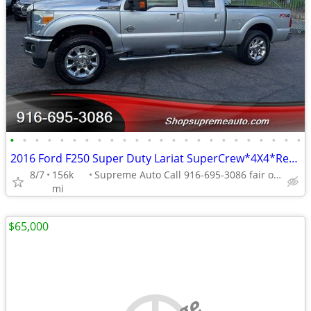
•
•
•
•
•
•
•
•
•
•
•
•
•
•
•
•
•
•
•
•
•
•
•
•
2016 Ford F250 Super Duty Lariat SuperCrew*4X4*Rear Camera*Tow Package
8/7
156k
Supreme Auto Call 916-695-3086 fair oaks
mi
$65,000