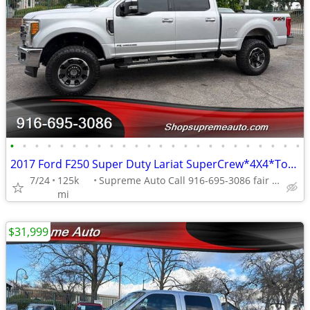
•
•
•
•
•
•
•
•
•
•
•
•
•
•
•
•
•
•
•
•
•
•
•
•
2017 Ford F250 Super Duty Lariat SuperCrew*4X4*Tow Package*Lifted*FX4*
7/24
125k
Supreme Auto Call 916-695-3086 fair oaks
mi
$31,999