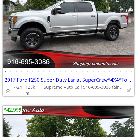
•
•
•
•
•
•
•
•
•
•
•
•
•
•
•
•
•
•
•
•
•
•
•
•
2017 Ford F250 Super Duty Lariat SuperCrew*4X4*Tow Package*Lifted*FX4*
7/24
125k
Supreme Auto Call 916-695-3086 fair oaks
mi
$42,999