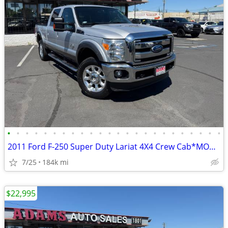
•
•
•
•
•
•
•
•
•
•
•
•
•
•
•
•
•
•
•
•
•
•
•
•
2011 Ford F-250 Super Duty Lariat 4X4 Crew Cab*MOONROOF*RR CAMERA*NAVI
7/25
184k mi
$22,995