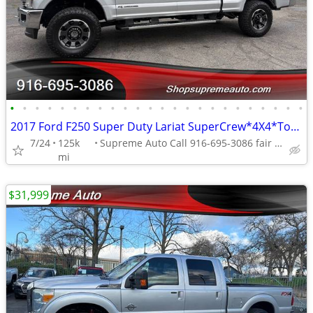
•
•
•
•
•
•
•
•
•
•
•
•
•
•
•
•
•
•
•
•
•
•
•
•
2017 Ford F250 Super Duty Lariat SuperCrew*4X4*Tow Package*Lifted*FX4*
7/24
125k
Supreme Auto Call 916-695-3086 fair oaks
mi
$31,999