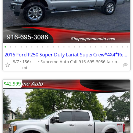
•
•
•
•
•
•
•
•
•
•
•
•
•
•
•
•
•
•
•
•
•
•
•
•
2016 Ford F250 Super Duty Lariat SuperCrew*4X4*Rear Camera*Tow Package
8/7
156k
Supreme Auto Call 916-695-3086 fair oaks
mi
$42,999