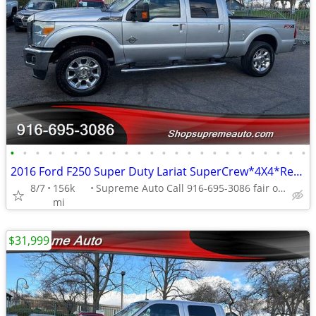
•
•
•
•
•
•
•
•
•
•
•
•
•
•
•
•
•
•
•
•
•
•
•
•
2016 Ford F250 Super Duty Lariat SuperCrew*4X4*Rear Camera*Tow Package
8/7
156k
Supreme Auto Call 916-695-3086 fair oaks
mi
$31,999