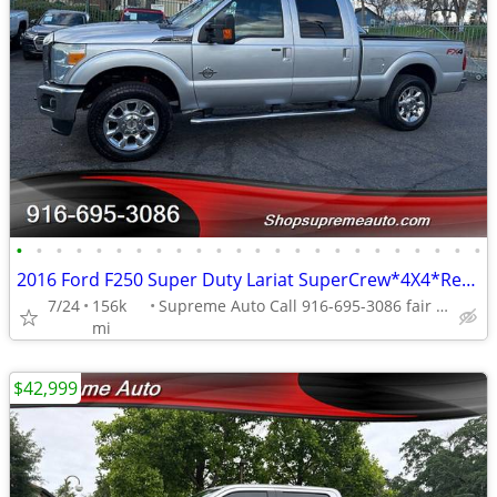
•
•
•
•
•
•
•
•
•
•
•
•
•
•
•
•
•
•
•
•
•
•
•
•
2016 Ford F250 Super Duty Lariat SuperCrew*4X4*Rear Camera*Tow Package
7/24
156k
Supreme Auto Call 916-695-3086 fair oaks
mi
$42,999