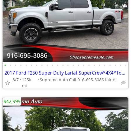
•
•
•
•
•
•
•
•
•
•
•
•
•
•
•
•
•
•
•
•
•
•
•
•
2017 Ford F250 Super Duty Lariat SuperCrew*4X4*Tow Package*Lifted*FX4*
8/7
125k
Supreme Auto Call 916-695-3086 fair oaks
mi
$42,999