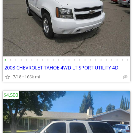
•
•
•
•
•
•
•
•
•
•
•
•
•
•
•
•
•
•
•
•
•
•
•
•
2008 CHEVROLET TAHOE 4WD LT SPORT UTILITY 4D
7/18
166k mi
$4,500