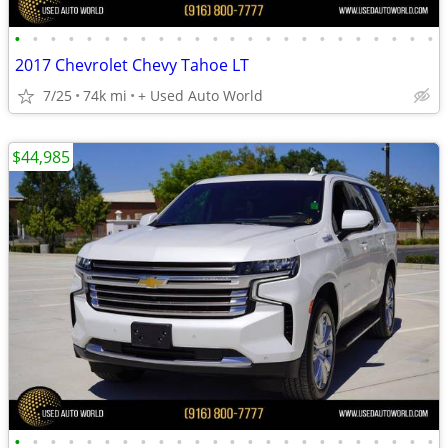
•
•
•
•
•
•
•
•
•
•
•
•
•
•
•
•
•
•
•
•
•
•
•
•
2017 Chevrolet Chevy Tahoe LT
7/25
74k mi
+ Used Auto World
$44,985
•
•
•
•
•
•
•
•
•
•
•
•
•
•
•
•
•
•
•
•
•
•
•
•