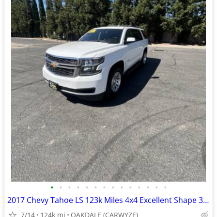
•
•
•
•
•
•
•
•
•
•
•
•
•
•
2017 Chevy Tahoe LS 123k Miles 4x4 Excellent Shape 3rd Row Seating
7/14
124k mi
OAKDALE (CARWYZE)