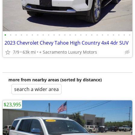
•
•
•
•
•
•
•
•
•
•
•
•
•
•
•
•
•
•
•
•
•
•
•
•
2023 Chevrolet Chevy Tahoe High Country 4x4 4dr SUV
7/9
63k mi
+ Sacramento Luxury Motors
more from nearby areas (sorted by distance)
search a wider area
$23,995