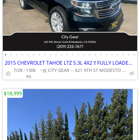
•
•
•
•
•
•
•
•
•
•
•
•
•
•
•
•
•
•
•
•
•
•
•
•
2015 CHEVROLET TAHOE LTZ 5.3L 4X2 !! FULLY LOADED !! 129K MILES !!!
7/28
130k
((( CITY GEAR -- 621 9TH ST MODESTO CA 95354 ))
mi
$18,999