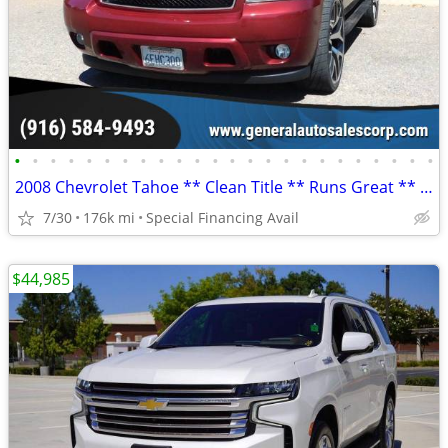
•
•
•
•
•
•
•
•
•
•
•
•
•
•
•
•
•
•
•
•
•
•
•
•
2008 Chevrolet Tahoe ** Clean Title ** Runs Great ** We Finance
7/30
176k mi
Special Financing Avail
$44,985