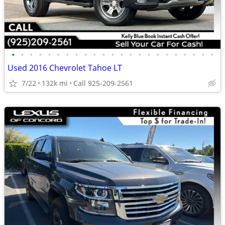
•
•
•
•
•
•
•
•
•
•
•
•
•
•
•
•
•
•
•
•
•
•
•
Used 2016 Chevrolet Tahoe LT
7/22
132k mi
Call 925-209-2561