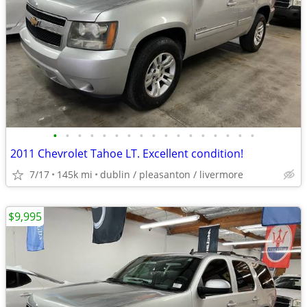
•
•
•
•
•
•
•
•
•
•
•
•
•
•
•
•
•
2011 Chevrolet Tahoe LT. Excellent condition!
7/17
145k mi
dublin / pleasanton / livermore
$9,995