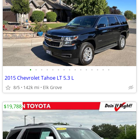
•
•
•
•
•
•
•
•
•
•
•
•
•
•
•
2015 Chevrolet Tahoe LT 5.3 L
8/5
142k mi
Elk Grove
$19,788