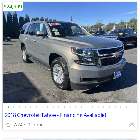
$24,999
•
•
•
•
•
•
•
•
•
•
•
•
•
•
•
•
•
•
•
•
•
•
•
2018 Chevrolet Tahoe - Financing Available!
7/24
111k mi