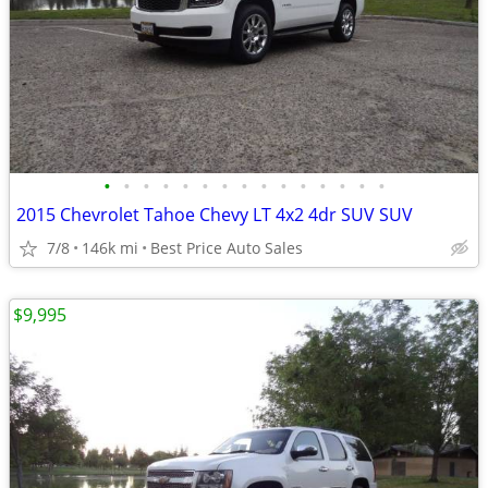
•
•
•
•
•
•
•
•
•
•
•
•
•
•
•
2015 Chevrolet Tahoe Chevy LT 4x2 4dr SUV SUV
7/8
146k mi
Best Price Auto Sales
$9,995