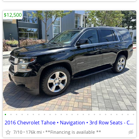
$12,500
•
•
•
•
•
•
•
•
•
•
•
•
•
•
•
•
•
•
•
•
•
•
•
•
2016 Chevrolet Tahoe • Navigation • 3rd Row Seats - Clean Title
7/10
176k mi
**Financing is available **