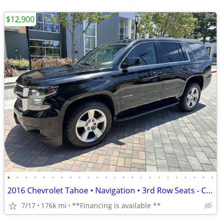
$12,900
•
•
•
•
•
•
•
•
•
•
•
•
•
•
•
•
•
•
•
•
•
•
•
•
2016 Chevrolet Tahoe • Navigation • 3rd Row Seats - Clean Title
7/17
176k mi
**Financing is available **