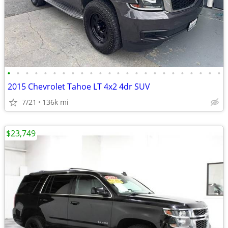
•
•
•
•
•
•
•
•
•
•
•
•
•
•
•
•
•
•
•
•
•
•
•
•
2015 Chevrolet Tahoe LT 4x2 4dr SUV
7/21
136k mi
$23,749