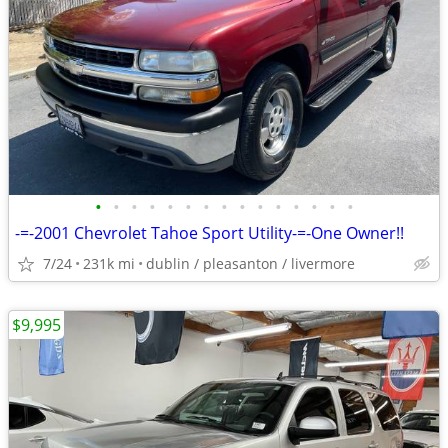
•
•
•
•
•
•
•
•
•
•
•
•
•
•
•
-=-2001 Chevrolet Tahoe Sport Utility-=-One Owner!!
7/24
231k mi
dublin / pleasanton / livermore
$9,995