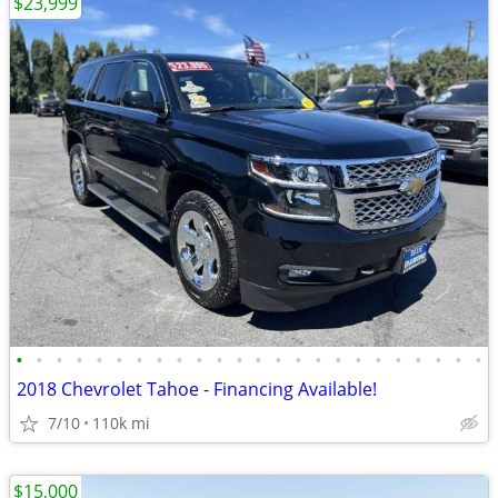
$23,999
•
•
•
•
•
•
•
•
•
•
•
•
•
•
•
•
•
•
•
•
•
•
•
•
2018 Chevrolet Tahoe - Financing Available!
7/10
110k mi
$15,000