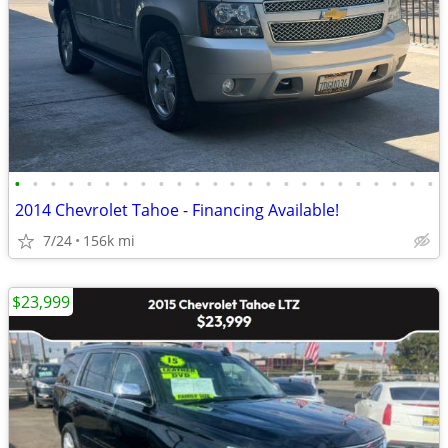
•
•
•
•
•
•
•
•
•
•
•
•
•
•
•
•
•
•
•
•
•
•
•
•
2014 Chevrolet Tahoe - Financing Available!
7/24
156k mi
$23,999