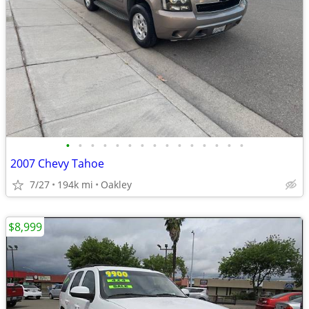
•
•
•
•
•
•
•
•
•
•
•
•
•
•
•
2007 Chevy Tahoe
7/27
194k mi
Oakley
$8,999