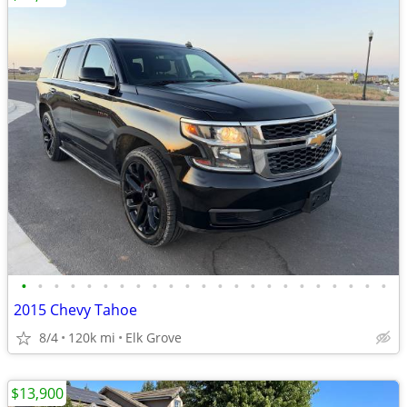
•
•
•
•
•
•
•
•
•
•
•
•
•
•
•
•
•
•
•
•
•
•
•
2015 Chevy Tahoe
8/4
120k mi
Elk Grove
$13,900