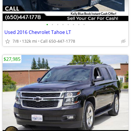
•
•
•
•
•
•
•
•
Used 2016 Chevrolet Tahoe LT
7/8
132k mi
Call 650-447-1778
$27,985