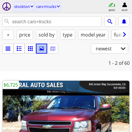
stockton
cars+trucks
post
acct
+
price
sold by
type
model year
fuel
newest
1 - 2
of 60
$6,725