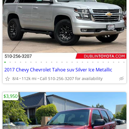
•
•
•
•
•
•
•
•
•
•
•
•
•
•
•
•
•
•
•
•
•
•
•
•
2017 Chevy Chevrolet Tahoe suv Silver Ice Metallic
8/4
112k mi
Call 510-256-3207 for availability
$3,950