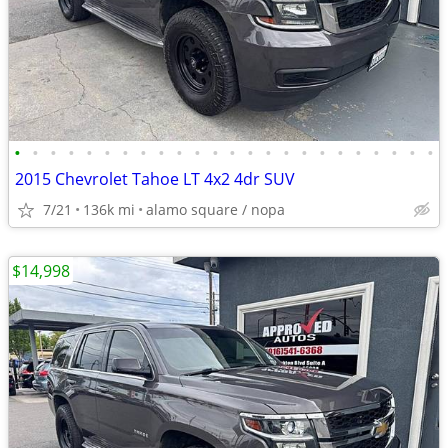
•
•
•
•
•
•
•
•
•
•
•
•
•
•
•
•
•
•
•
•
•
•
•
•
2015 Chevrolet Tahoe LT 4x2 4dr SUV
7/21
136k mi
alamo square / nopa
$14,998