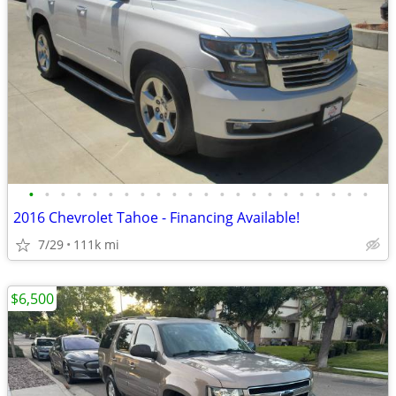
•
•
•
•
•
•
•
•
•
•
•
•
•
•
•
•
•
•
•
•
•
•
2016 Chevrolet Tahoe - Financing Available!
7/29
111k mi
$6,500