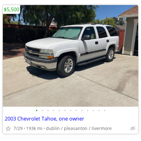
$5,500
•
•
•
•
•
•
•
•
•
•
•
•
•
2003 Chevrolet Tahoe, one owner
7/29
193k mi
dublin / pleasanton / livermore