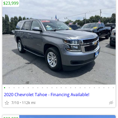
$23,999
•
•
•
•
•
•
•
•
•
•
•
•
•
•
•
•
•
•
•
•
•
•
•
•
2020 Chevrolet Tahoe - Financing Available!
7/10
112k mi