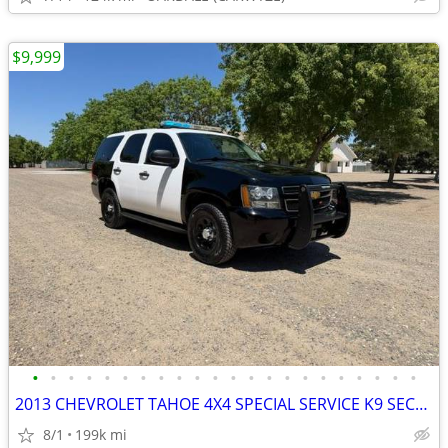
$9,999
•
•
•
•
•
•
•
•
•
•
•
•
•
•
•
•
•
•
•
•
•
•
2013 CHEVROLET TAHOE 4X4 SPECIAL SERVICE K9 SECURITY
8/1
199k mi