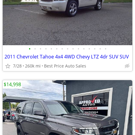
•
•
•
•
•
•
•
•
•
•
•
•
•
•
•
2011 Chevrolet Tahoe 4x4 4WD Chevy LTZ 4dr SUV SUV
7/28
260k mi
Best Price Auto Sales
$14,998