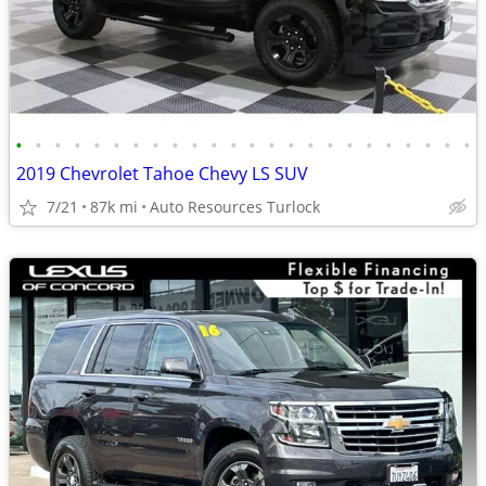
•
•
•
•
•
•
•
•
•
•
•
•
•
•
•
•
•
•
•
•
•
•
•
•
2019 Chevrolet Tahoe Chevy LS SUV
7/21
87k mi
Auto Resources Turlock