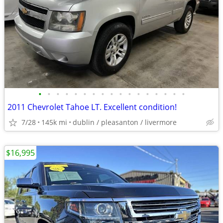
•
•
•
•
•
•
•
•
•
•
•
•
•
•
•
•
•
2011 Chevrolet Tahoe LT. Excellent condition!
7/28
145k mi
dublin / pleasanton / livermore
$16,995