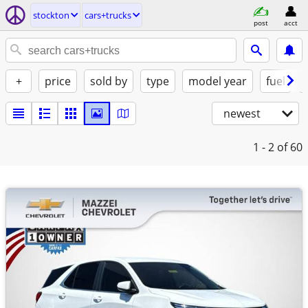
stockton
cars+trucks
post
acct
+
price
sold by
type
model year
fuel
newest
1 - 2
of 60