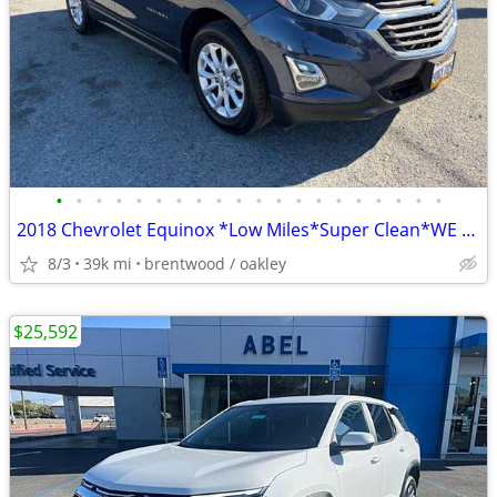
•
•
•
•
•
•
•
•
•
•
•
•
•
•
•
•
•
•
•
•
2018 Chevrolet Equinox *Low Miles*Super Clean*WE Finance ALL Credit*
8/3
39k mi
brentwood / oakley
$25,592