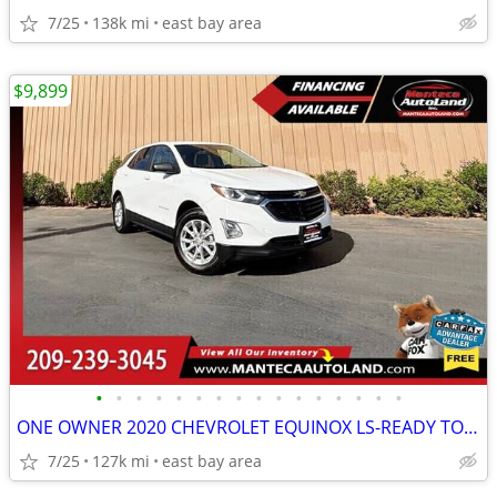
7/25
138k mi
east bay area
$9,899
•
•
•
•
•
•
•
•
•
•
•
•
•
•
•
•
ONE OWNER 2020 CHEVROLET EQUINOX LS-READY TO DRIVE!
7/25
127k mi
east bay area