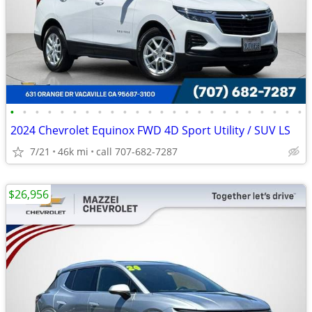
•
•
•
•
•
•
•
•
•
•
•
•
•
•
•
•
•
•
•
•
•
•
•
•
2024 Chevrolet Equinox FWD 4D Sport Utility / SUV LS
7/21
46k mi
call 707-682-7287
$26,956