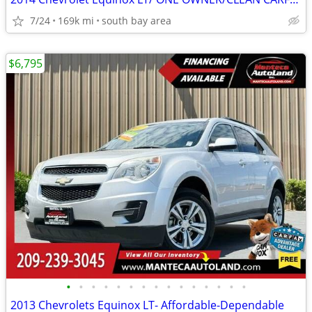
7/24
169k mi
south bay area
$6,795
•
•
•
•
•
•
•
•
•
•
•
•
•
•
•
2013 Chevrolets Equinox LT- Affordable-Dependable