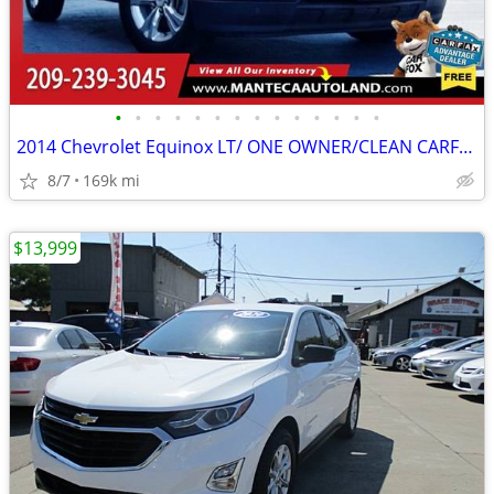
•
•
•
•
•
•
•
•
•
•
•
•
•
•
2014 Chevrolet Equinox LT/ ONE OWNER/CLEAN CARFAX
8/7
169k mi
$13,999