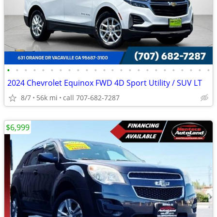
•
•
•
•
•
•
•
•
•
•
•
•
•
•
•
•
•
•
•
•
•
•
•
•
2024 Chevrolet Equinox FWD 4D Sport Utility / SUV LT
8/7
56k mi
call 707-682-7287
$6,999