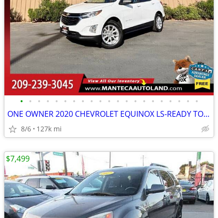
•
•
•
•
•
•
•
•
•
•
•
•
•
•
•
•
•
•
•
•
•
ONE OWNER 2020 CHEVROLET EQUINOX LS-READY TO DRIVE!
8/6
127k mi
$7,499