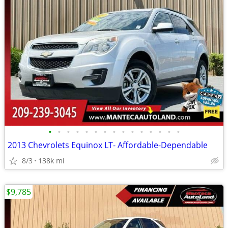
•
•
•
•
•
•
•
•
•
•
•
•
•
•
•
2013 Chevrolets Equinox LT- Affordable-Dependable
8/3
138k mi
$9,785