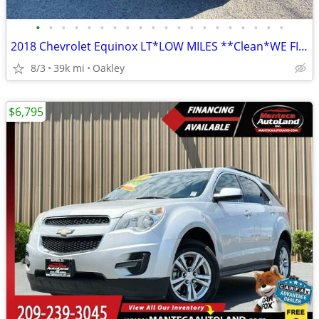
•
•
•
•
•
•
•
•
•
•
•
•
•
•
•
•
•
•
•
•
2018 Chevrolet Equinox LT*LOW MILES **Clean*WE FINANCE ALL CREDIT~
8/3
39k mi
Oakley
$6,795