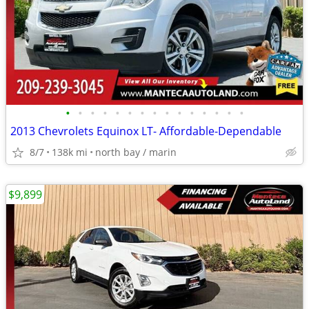
•
•
•
•
•
•
•
•
•
•
•
•
•
•
•
2013 Chevrolets Equinox LT- Affordable-Dependable
8/7
138k mi
north bay / marin
$9,899