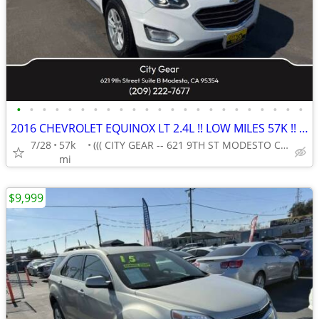
•
•
•
•
•
•
•
•
•
•
•
•
•
•
•
•
•
•
•
•
•
•
•
2016 CHEVROLET EQUINOX LT 2.4L !! LOW MILES 57K !! GAS SAVER !!
7/28
57k
((( CITY GEAR -- 621 9TH ST MODESTO CA 95354 ))
mi
$9,999