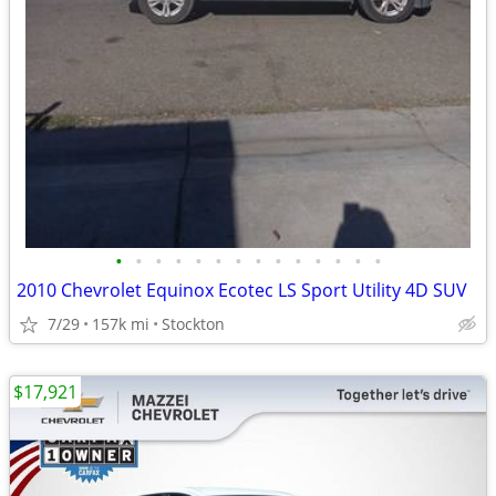
•
•
•
•
•
•
•
•
•
•
•
•
•
•
2010 Chevrolet Equinox Ecotec LS Sport Utility 4D SUV
7/29
157k mi
Stockton
$17,921