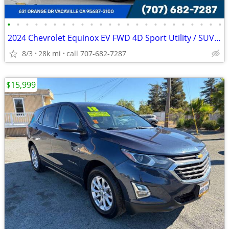
•
•
•
•
•
•
•
•
•
•
•
•
•
•
•
•
•
•
•
•
•
•
•
•
2024 Chevrolet Equinox EV FWD 4D Sport Utility / SUV LT
8/3
28k mi
call 707-682-7287
$15,999