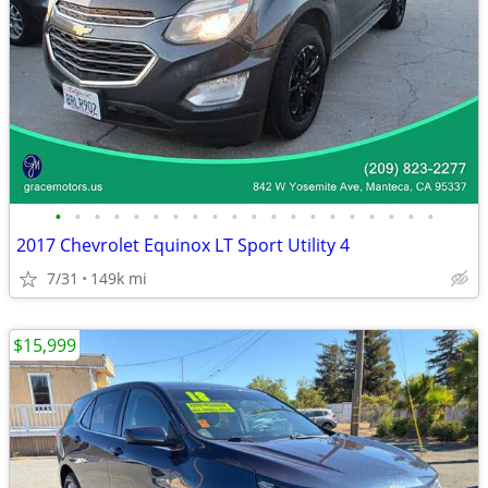
•
•
•
•
•
•
•
•
•
•
•
•
•
•
•
•
•
•
•
•
2017 Chevrolet Equinox LT Sport Utility 4
7/31
149k mi
$15,999