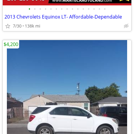
•
•
•
•
•
•
•
•
•
•
•
•
•
•
•
2013 Chevrolets Equinox LT- Affordable-Dependable
7/30
138k mi
$4,200