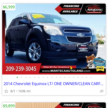
$6,999
•
•
•
•
•
•
•
•
•
•
•
•
•
•
•
•
•
•
2014 Chevrolet Equinox LT/ ONE OWNER/CLEAN CARFAX
8/1
169k mi
$9,899