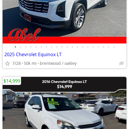
•
•
•
•
•
•
•
•
•
•
•
•
•
•
•
•
•
•
•
•
2025 Chevrolet Equinox LT
7/28
50k mi
brentwood / oakley
$14,999