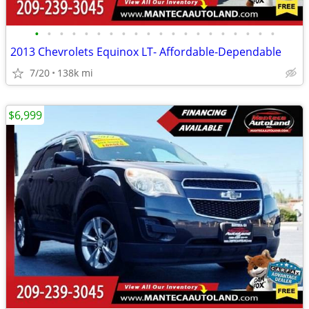
•
•
•
•
•
•
•
•
•
•
•
•
•
•
•
•
•
•
•
•
2013 Chevrolets Equinox LT- Affordable-Dependable
7/20
138k mi
$6,999