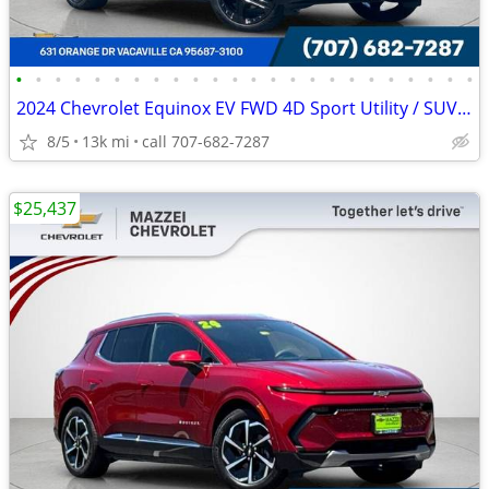
•
•
•
•
•
•
•
•
•
•
•
•
•
•
•
•
•
•
•
•
•
•
•
•
2024 Chevrolet Equinox EV FWD 4D Sport Utility / SUV RS
8/5
13k mi
call 707-682-7287
$25,437