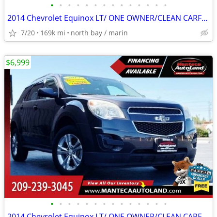
•
•
•
•
•
•
•
•
•
•
•
•
•
•
2014 Chevrolet Equinox LT/ ONE OWNER/CLEAN CARFAX
7/20
169k mi
north bay / marin
$6,999
•
•
•
•
•
•
•
•
•
•
•
•
•
•
2014 Chevrolet Equinox LT/ ONE OWNER/CLEAN CARFAX