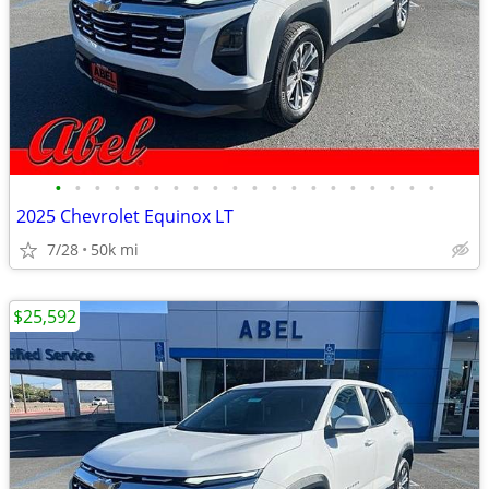
•
•
•
•
•
•
•
•
•
•
•
•
•
•
•
•
•
•
•
•
2025 Chevrolet Equinox LT
7/28
50k mi
$25,592