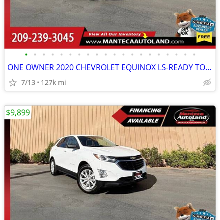
•
•
•
•
•
•
•
•
•
•
•
•
•
•
•
•
•
•
•
•
ONE OWNER 2020 CHEVROLET EQUINOX LS-READY TO DRIVE!
7/13
127k mi
$9,899