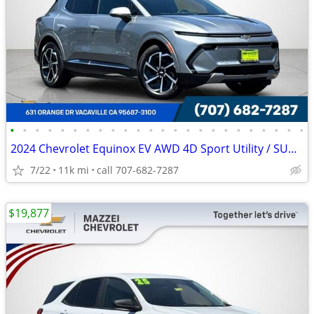
•
•
•
•
•
•
•
•
•
•
•
•
•
•
•
•
•
•
•
•
•
•
•
•
2024 Chevrolet Equinox EV AWD 4D Sport Utility / SUV LT
7/22
11k mi
call 707-682-7287
$19,877