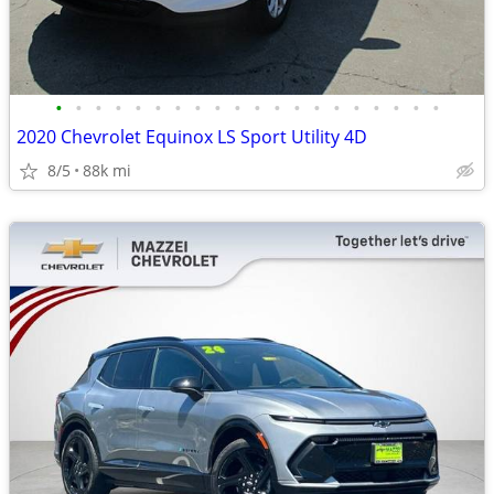
•
•
•
•
•
•
•
•
•
•
•
•
•
•
•
•
•
•
•
•
2020 Chevrolet Equinox LS Sport Utility 4D
8/5
88k mi