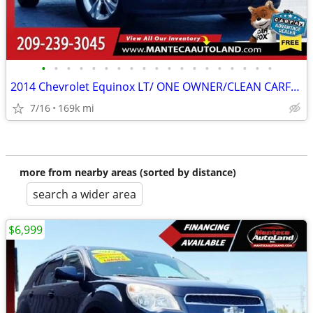
•
•
•
•
•
•
•
•
•
•
•
•
•
•
•
•
•
•
•
2014 Chevrolet Equinox LT/ ONE OWNER/CLEAN CARFAX
7/16
169k mi
more from nearby areas (sorted by distance)
search a wider area
$6,999