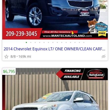
•
•
•
•
•
•
•
•
•
•
•
•
•
•
2014 Chevrolet Equinox LT/ ONE OWNER/CLEAN CARFAX
8/8
169k mi
$6,795