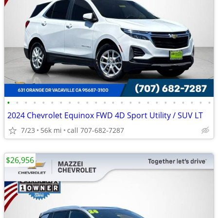
•
•
•
•
•
•
•
•
•
•
•
•
•
•
•
•
•
•
•
•
•
•
•
•
2024 Chevrolet Equinox FWD 4D Sport Utility / SUV LT
7/23
56k mi
call 707-682-7287
$26,956