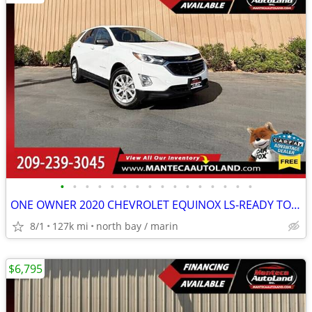
•
•
•
•
•
•
•
•
•
•
•
•
•
•
•
•
ONE OWNER 2020 CHEVROLET EQUINOX LS-READY TO DRIVE!
8/1
127k mi
north bay / marin
$6,795