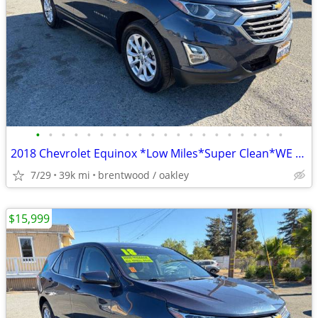
•
•
•
•
•
•
•
•
•
•
•
•
•
•
•
•
•
•
•
•
2018 Chevrolet Equinox *Low Miles*Super Clean*WE Finance ALL Credit*
7/29
39k mi
brentwood / oakley
$15,999