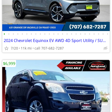
•
•
•
•
•
•
•
•
•
•
•
•
•
•
•
•
•
•
•
•
•
•
•
•
2024 Chevrolet Equinox EV AWD 4D Sport Utility / SUV LT
7/20
11k mi
call 707-682-7287
$6,999