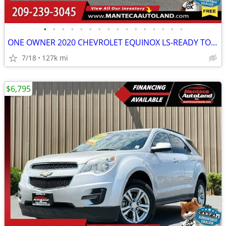
•
•
•
•
•
•
•
•
•
•
•
•
•
•
•
•
ONE OWNER 2020 CHEVROLET EQUINOX LS-READY TO DRIVE!
7/18
127k mi
$6,795