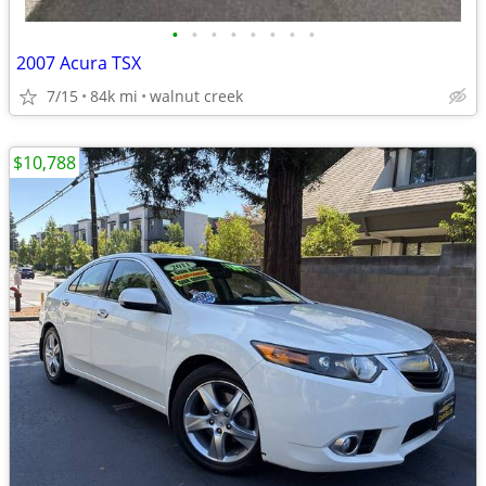
•
•
•
•
•
•
•
•
2007 Acura TSX
7/15
84k mi
walnut creek
$10,788