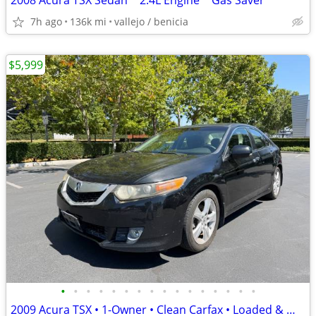
2008 Acura TSX Sedan * 2.4L Engine * Gas Saver
7h ago
136k mi
vallejo / benicia
$5,999
•
•
•
•
•
•
•
•
•
•
•
•
•
•
•
•
2009 Acura TSX • 1-Owner • Clean Carfax • Loaded & Well-Maintained