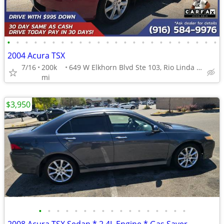
•
•
•
•
•
•
•
•
•
•
•
•
•
•
•
•
•
•
•
•
•
•
•
•
2004 Acura TSX
7/16
200k
649 W Elkhorn Blvd Ste 103, Rio Linda CA 95673
mi
$3,950
•
•
•
•
•
•
•
•
•
•
•
•
•
•
•
•
•