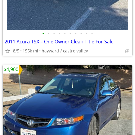
•
•
•
•
•
•
•
•
•
•
2011 Acura TSX – One Owner Clean Title For Sale
8/5
155k mi
hayward / castro valley
$4,900