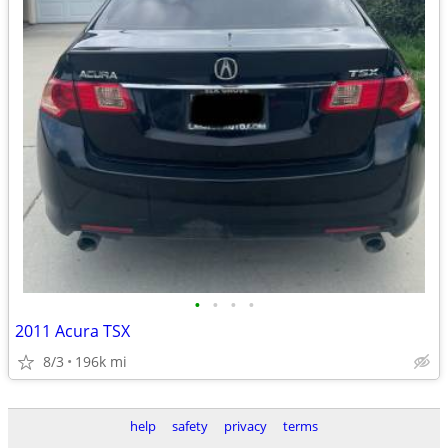
•
•
•
•
2011 Acura TSX
8/3
196k mi
help
safety
privacy
terms