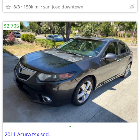
8/3
150k mi
san jose downtown
$2,795
•
2011 Acura tsx sed.