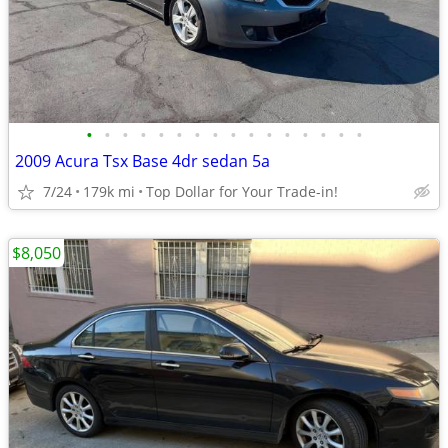
•
•
•
•
•
•
•
•
•
•
•
•
•
•
•
•
2009 Acura Tsx Base 4dr sedan 5a
7/24
179k mi
Top Dollar for Your Trade-in!
$8,050