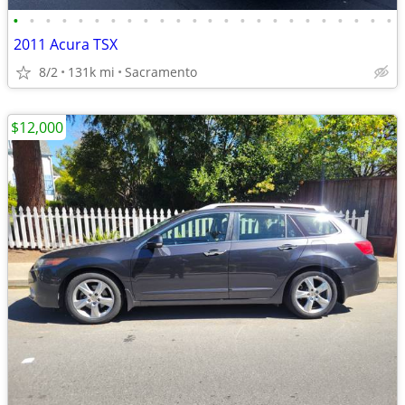
•
•
•
•
•
•
•
•
•
•
•
•
•
•
•
•
•
•
•
•
•
•
•
•
2011 Acura TSX
8/2
131k mi
Sacramento
$12,000