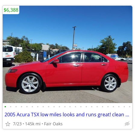
$6,388
•
•
•
•
•
•
•
•
•
•
•
•
•
•
•
•
•
•
•
•
•
•
•
•
2005 Acura TSX low miles looks and runs great! clean title MUST SEE!
7/23
145k mi
Fair Oaks