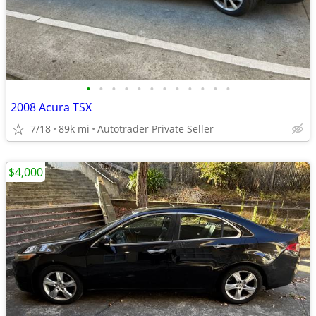
•
•
•
•
•
•
•
•
•
•
•
•
2008 Acura TSX
7/18
89k mi
Autotrader Private Seller
$4,000