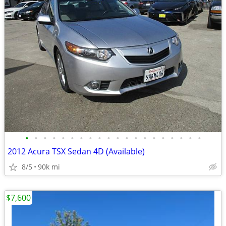
•
•
•
•
•
•
•
•
•
•
•
•
•
•
•
•
•
•
•
•
2012 Acura TSX Sedan 4D (Available)
8/5
90k mi
$7,600