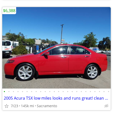
$6,388
•
•
•
•
•
•
•
•
•
•
•
•
•
•
•
•
•
•
•
•
•
•
•
•
2005 Acura TSX low miles looks and runs great! clean title MUST SEE!
7/23
145k mi
Sacramento