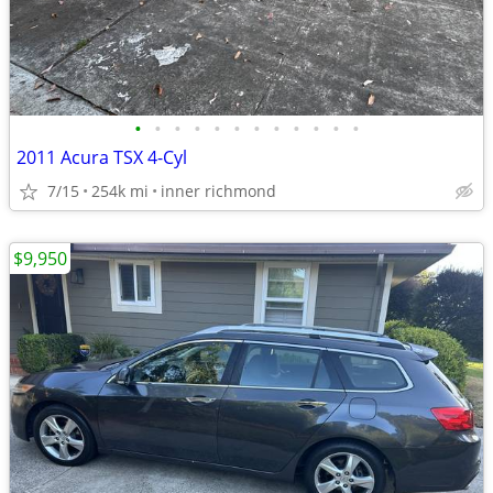
•
•
•
•
•
•
•
•
•
•
•
•
2011 Acura TSX 4-Cyl
7/15
254k mi
inner richmond
$9,950