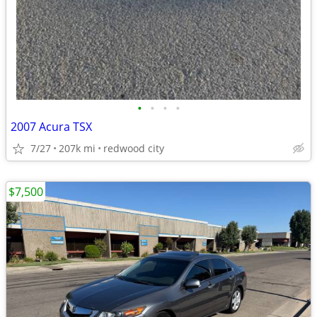
•
•
•
•
2007 Acura TSX
7/27
207k mi
redwood city
$7,500