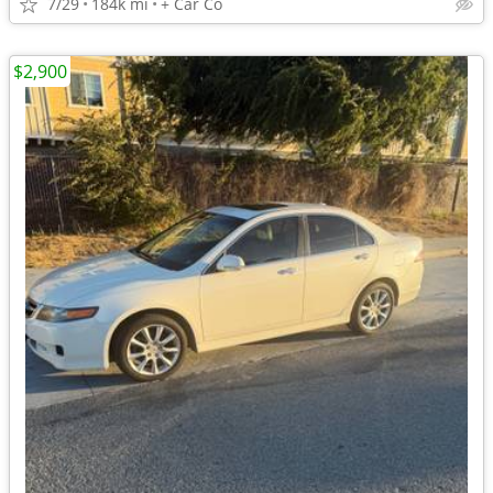
7/29
184k mi
+ Car Co
$2,900