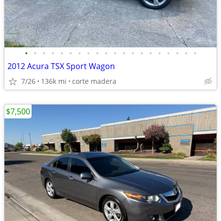
•
•
•
•
•
•
•
•
•
•
•
•
•
•
•
•
•
•
•
•
2012 Acura TSX Sport Wagon
7/26
136k mi
corte madera
$7,500