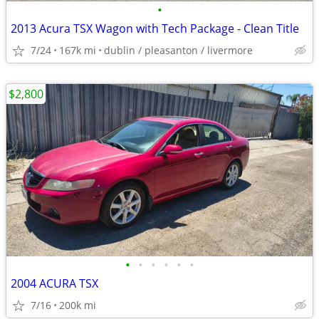
•
2013 Acura TSX Wagon with Tech Package - Clean Title
7/24
167k mi
dublin / pleasanton / livermore
$2,800
•
•
•
•
•
•
2004 ACURA TSX
7/16
200k mi