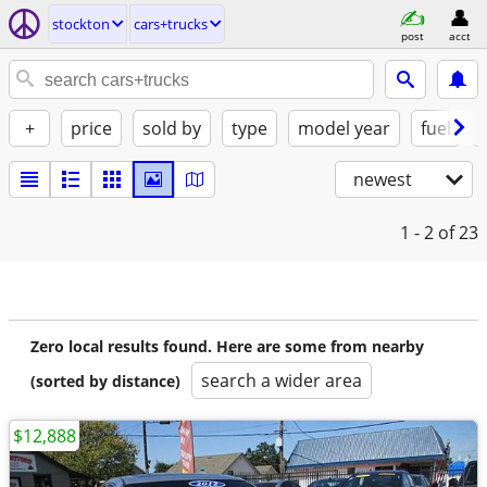
stockton
cars+trucks
post
acct
+
price
sold by
type
model year
fuel
newest
1 - 2
of 23
Zero local results found. Here are some from nearby
search a wider area
(sorted by distance)
$12,888