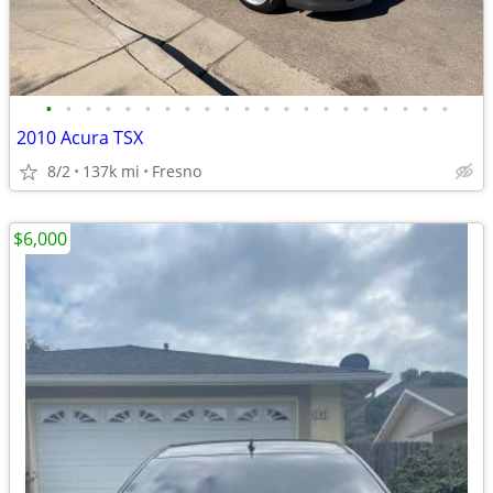
•
•
•
•
•
•
•
•
•
•
•
•
•
•
•
•
•
•
•
•
•
2010 Acura TSX
8/2
137k mi
Fresno
$6,000