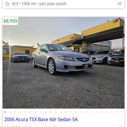
8/3
190k mi
san jose south
$8,999
•
•
•
•
•
•
•
•
•
•
•
•
•
•
•
•
•
•
•
•
•
•
•
•
2006 Acura TSX Base 4dr Sedan 5A