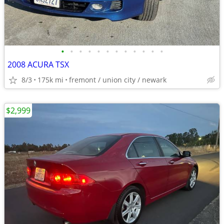
•
•
•
•
•
•
•
•
•
•
•
•
2008 ACURA TSX
8/3
175k mi
fremont / union city / newark
$2,999