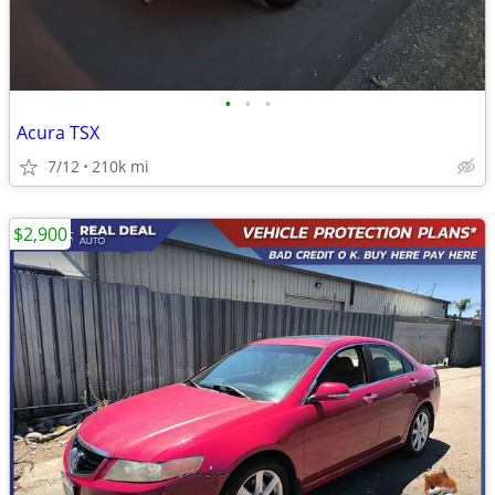
•
•
•
Acura TSX
7/12
210k mi
$2,900