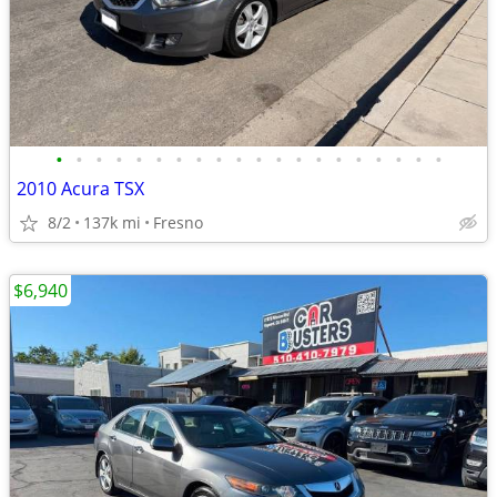
•
•
•
•
•
•
•
•
•
•
•
•
•
•
•
•
•
•
•
•
2010 Acura TSX
8/2
137k mi
Fresno
$6,940