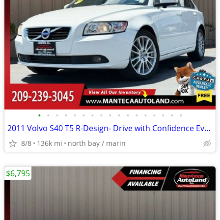
•
•
•
•
•
•
•
•
•
•
•
•
•
•
•
•
•
2011 Volvo S40 T5 R-Design- Drive with Confidence Every Mile!
8/8
136k mi
north bay / marin
$6,795