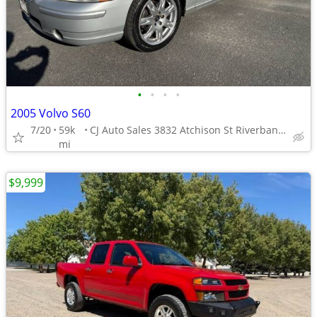
•
•
•
•
2005 Volvo S60
7/20
59k
CJ Auto Sales 3832 Atchison St Riverbank 209-863-8999
mi
$9,999