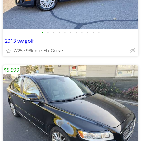
•
•
•
•
•
•
•
•
•
•
•
2013 vw golf
7/25
93k mi
Elk Grove
$5,999