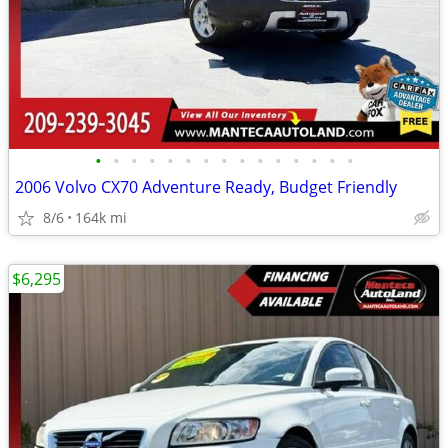
•
•
•
•
•
•
•
•
•
•
•
•
•
•
•
2006 Volvo CX70 Adventure Ready, Budget Friendly
8/6
164k mi
$6,295