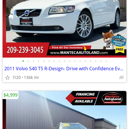
•
•
•
•
•
•
•
•
•
•
•
•
•
•
•
•
•
2011 Volvo S40 T5 R-Design- Drive with Confidence Every Mile!
7/20
136k mi
$4,999