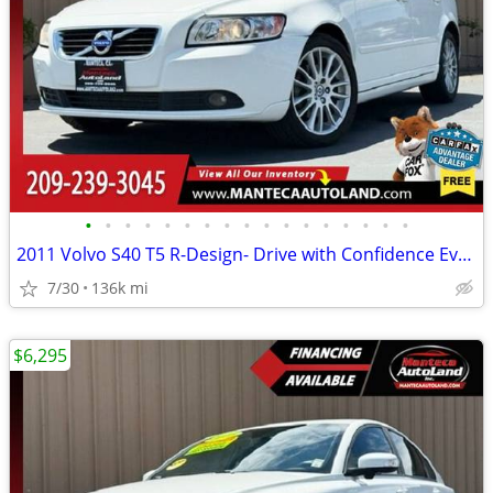
•
•
•
•
•
•
•
•
•
•
•
•
•
•
•
•
•
2011 Volvo S40 T5 R-Design- Drive with Confidence Every Mile!
7/30
136k mi
$6,295