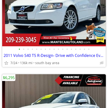
•
•
•
•
•
•
•
•
•
•
•
•
•
•
•
•
•
2011 Volvo S40 T5 R-Design- Drive with Confidence Every Mile!
7/24
136k mi
south bay area
$6,295