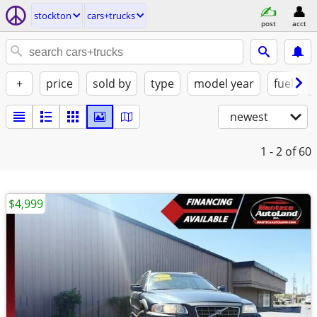
stockton
cars+trucks
post
acct
+
price
sold by
type
model year
fuel
newest
1 - 2
of 60
$4,999