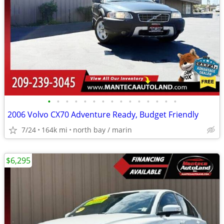
•
•
•
•
•
•
•
•
•
•
•
•
•
•
•
2006 Volvo CX70 Adventure Ready, Budget Friendly
7/24
164k mi
north bay / marin
$6,295