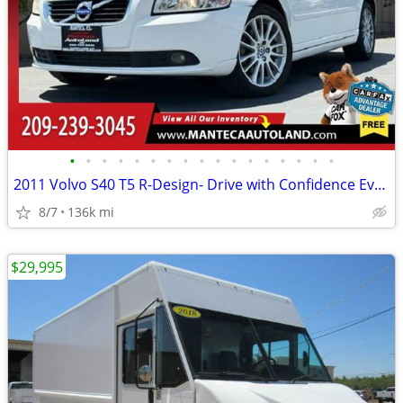
•
•
•
•
•
•
•
•
•
•
•
•
•
•
•
•
•
2011 Volvo S40 T5 R-Design- Drive with Confidence Every Mile!
8/7
136k mi
$29,995