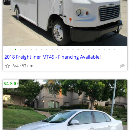
•
•
•
•
•
•
•
•
•
•
•
•
•
•
•
•
•
•
•
•
2018 Freightliner MT45 - Financing Available!
8/4
87k mi
$4,800