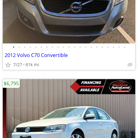
•
•
•
•
•
•
•
•
•
•
•
•
•
•
•
•
•
•
•
•
•
2012 Volvo C70 Convertible
7/27
81k mi
$6,795