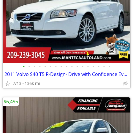
•
•
•
•
•
•
•
•
•
•
•
•
•
•
•
•
•
2011 Volvo S40 T5 R-Design- Drive with Confidence Every Mile!
7/13
136k mi
$6,495