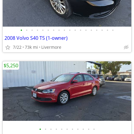
•
•
•
•
•
•
•
•
•
•
•
•
•
•
•
•
•
•
2008 Volvo S40 T5 (1-owner)
7/22
73k mi
Livermore
$5,250
•
•
•
•
•
•
•
•
•
•
•