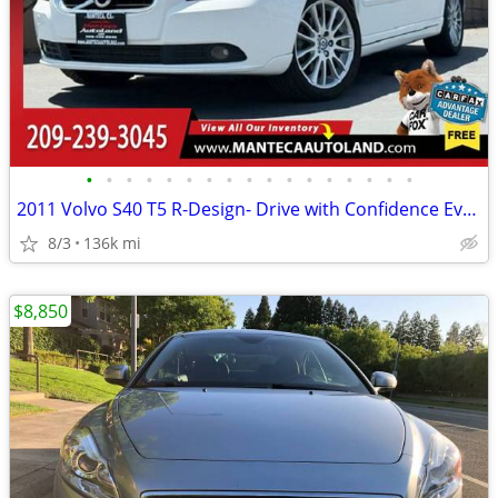
•
•
•
•
•
•
•
•
•
•
•
•
•
•
•
•
•
2011 Volvo S40 T5 R-Design- Drive with Confidence Every Mile!
8/3
136k mi
$8,850