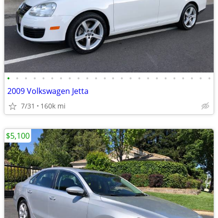
•
•
•
•
•
•
•
•
•
•
•
•
•
•
•
•
•
•
•
•
•
•
•
•
2009 Volkswagen Jetta
7/31
160k mi
$5,100