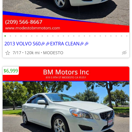
•
•
•
•
•
•
•
•
•
•
•
•
•
•
•
•
•
•
•
•
•
•
•
•
2013 VOLVO S60🎉🎉EXTRA CLEAN🎉🎉
7/17
120k mi
MODESTO
$6,999