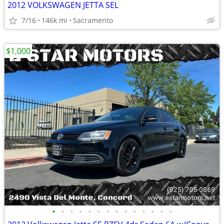
2012 VOLKSWAGEN JETTA SEL
7/16
146k mi
Sacramento
$1,000
•
•
•
•
•
•
•
•
•
•
•
•
•
•