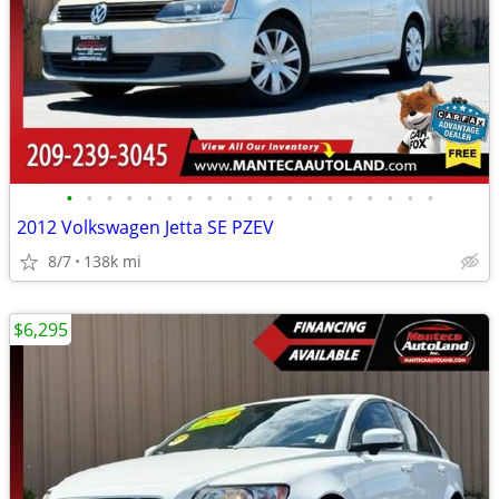
•
•
•
•
•
•
•
•
•
•
•
•
•
•
•
•
•
•
•
2012 Volkswagen Jetta SE PZEV
8/7
138k mi
$6,295