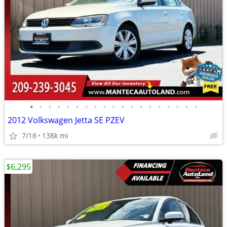
•
•
•
•
•
•
•
•
•
•
•
•
•
•
•
•
•
•
•
2012 Volkswagen Jetta SE PZEV
7/18
138k mi
$6,295