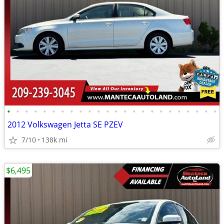
•
•
•
•
•
•
•
•
•
•
•
•
•
•
•
•
•
•
•
•
•
•
•
•
2012 Volkswagen Jetta SE PZEV
7/10
138k mi
$6,495