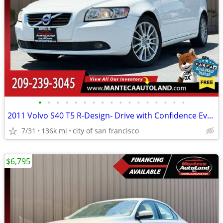
•
•
•
•
•
•
•
•
•
•
•
•
•
•
•
•
•
2011 Volvo S40 T5 R-Design- Drive with Confidence Every Mile!
7/31
136k mi
city of san francisco
$6,795