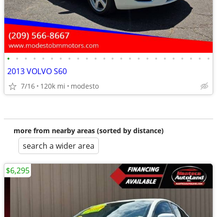
•
•
•
•
•
•
•
•
•
•
•
•
•
•
•
•
•
•
•
•
•
•
•
•
2013 VOLVO S60
7/16
120k mi
modesto
more from nearby areas (sorted by distance)
search a wider area
$6,295