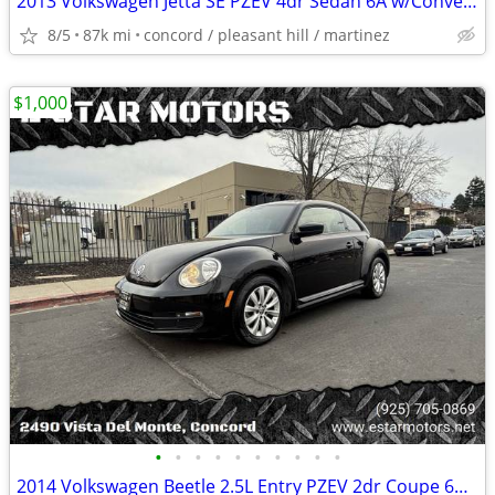
2013 Volkswagen Jetta SE PZEV 4dr Sedan 6A w/Convenience We Finance!
8/5
87k mi
concord / pleasant hill / martinez
$1,000
•
•
•
•
•
•
•
•
•
•
2014 Volkswagen Beetle 2.5L Entry PZEV 2dr Coupe 6A We Finance!