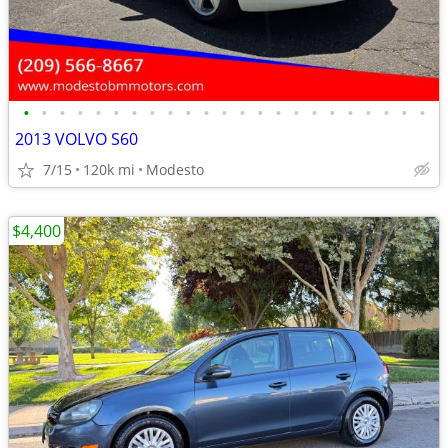
•
•
•
•
•
•
•
•
•
•
•
•
•
•
•
•
•
•
•
•
•
•
•
2013 VOLVO S60
7/15
120k mi
Modesto
$4,400