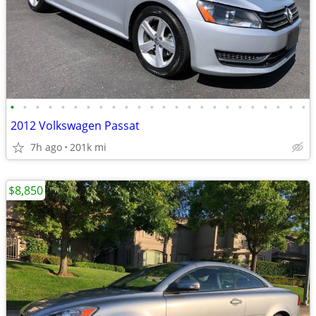
•
•
•
•
•
•
•
•
•
•
•
•
•
•
•
•
•
•
•
•
•
•
•
•
2012 Volkswagen Passat
7h ago
201k mi
$8,850