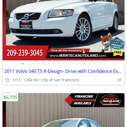
•
•
•
•
•
•
•
•
•
•
•
•
•
•
•
•
•
2011 Volvo S40 T5 R-Design- Drive with Confidence Every Mile!
7/13
136k mi
city of san francisco
$6,795