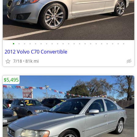
•
•
•
•
•
•
•
•
•
•
•
•
•
•
•
•
•
•
•
•
•
2012 Volvo C70 Convertible
7/18
81k mi
$5,495