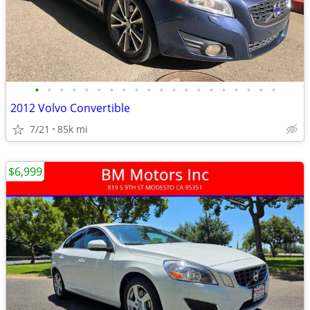
•
•
•
•
•
•
•
•
•
•
•
•
•
•
•
•
•
•
•
•
2012 Volvo Convertible
7/21
85k mi
$6,999