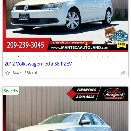
•
•
•
•
•
•
•
•
•
•
•
•
•
•
•
•
•
•
•
2012 Volkswagen Jetta SE PZEV
8/4
138k mi
$6,795