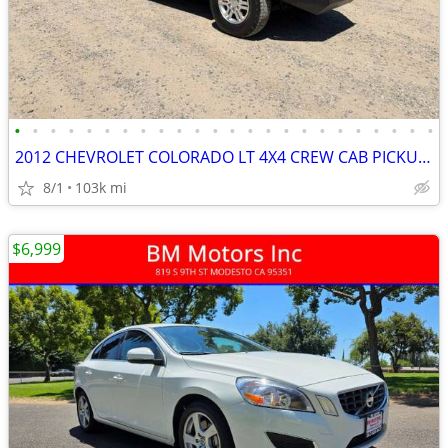
•
•
•
•
•
•
•
•
•
•
•
•
•
•
•
•
•
•
•
•
•
•
•
•
2012 CHEVROLET COLORADO LT 4X4 CREW CAB PICKUP TRUCK
8/1
103k mi
$6,999