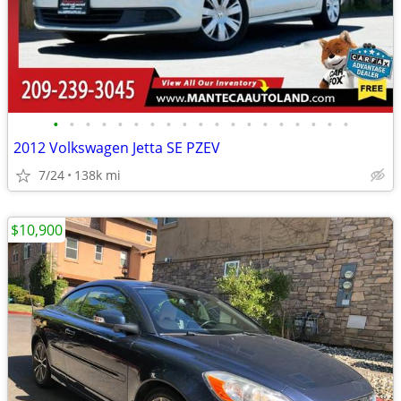
•
•
•
•
•
•
•
•
•
•
•
•
•
•
•
•
•
•
•
2012 Volkswagen Jetta SE PZEV
7/24
138k mi
$10,900