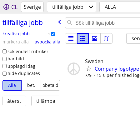
CL
Sverige
tillfälliga jobb
ALLA
tillfälliga jobb
kreativa jobb
1
sen
markera alla
avbocka alla
sök endast rubriker
har bild
Sweden
upplagd idag
Company logotype f
hide duplicates
7/9
15 € per finished lo
Alla
bet.
obetald
återst
tillämpa