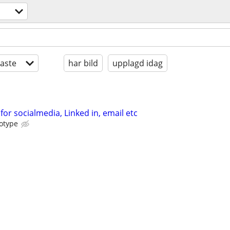
aste
har bild
upplagd idag
or socialmedia, Linked in, email etc
gotype