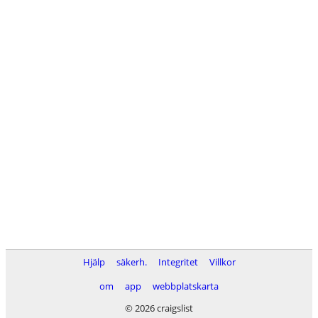
Hjälp
säkerh.
Integritet
Villkor
om
app
webbplatskarta
© 2026 craigslist