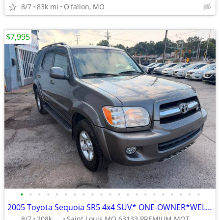
8/7
83k mi
O'fallon, MO
$7,995
•
•
•
•
•
•
•
•
•
•
•
•
•
•
•
•
•
•
•
•
•
2005 Toyota Sequoia SR5 4x4 SUV* ONE-OWNER*WELL-MAINTAINED*SUPER-CLEAN
8/7
208k
Saint Louis MO 63133 PREMIUM MOTORS