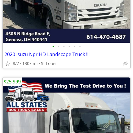
•
•
•
•
•
•
2020 Isuzu Npr HD Landscape Truck !!!
8/7
130k mi
St Louis
$25,999