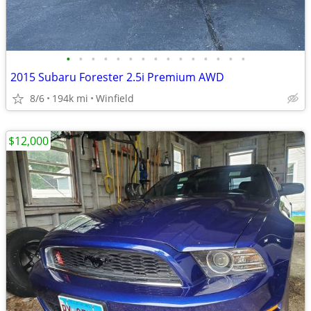
•
•
•
•
•
•
•
•
•
•
•
•
•
•
•
2015 Subaru Forester 2.5i Premium AWD
8/6
194k mi
Winfield
$12,000