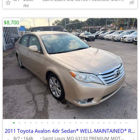
mi
$8,700
•
•
•
•
•
•
•
•
•
•
•
•
•
•
•
•
•
•
•
•
•
2011 Toyota Avalon 4dr Sedan* WELL-MAINTAINED* RELIABLE* CLEAN TITLE*
8/7
164k
Saint Louis MO 63133 PREMIUM MOTORS