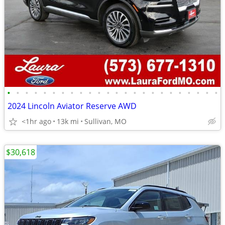
•
•
•
•
•
•
•
•
•
•
•
•
•
•
•
•
•
•
•
•
•
•
•
•
2024 Lincoln Aviator Reserve AWD
<1hr ago
13k mi
Sullivan, MO
$30,618