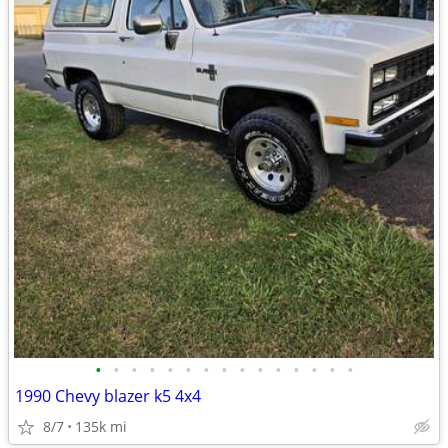
•
•
•
•
•
•
•
•
•
•
•
•
•
•
•
1990 Chevy blazer k5 4x4
8/7
135k mi