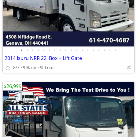
•
•
•
•
•
•
•
•
•
•
•
•
•
•
•
•
•
•
2014 Isuzu NRR 22' Box + Lift Gate
8/7
99k mi
St Louis
$26,999