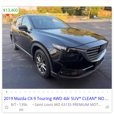
$13,400
•
•
•
•
•
•
•
•
•
•
•
•
•
•
•
•
•
•
•
•
•
•
•
2019 Mazda CX-9 Touring AWD 4dr SUV* CLEAN* NO ACCIDENT* EXCELLENT*
8/7
135k
Saint Louis MO 63133 PREMIUM MOTORS
mi