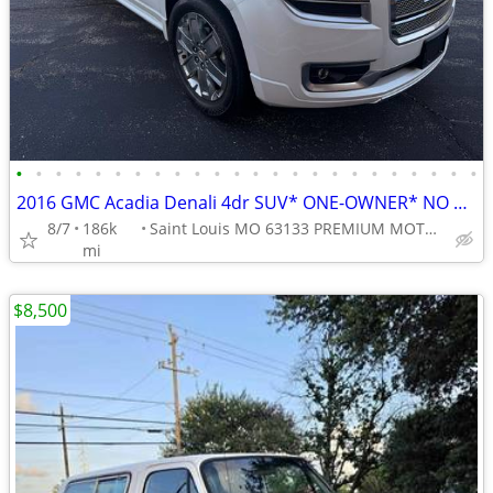
•
•
•
•
•
•
•
•
•
•
•
•
•
•
•
•
•
•
•
•
•
•
•
•
2016 GMC Acadia Denali 4dr SUV* ONE-OWNER* NO ACCIDENT* CLEAN TITLE*
8/7
186k
Saint Louis MO 63133 PREMIUM MOTORS
mi
$8,500