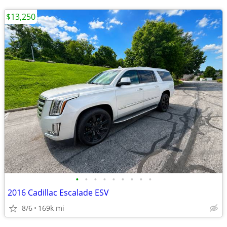
$13,250
•
•
•
•
•
•
•
•
•
2016 Cadillac Escalade ESV
8/6
169k mi