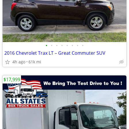
•
•
•
•
•
•
•
•
2016 Chevrolet Trax LT – Great Commuter SUV
4h ago
61k mi
$17,999