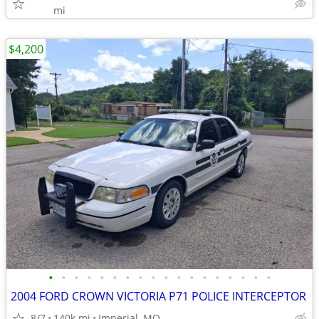
mi
$4,200
•
•
•
•
•
•
•
•
•
•
•
•
•
•
•
•
•
•
2004 FORD CROWN VICTORIA P71 POLICE INTERCEPTOR
8/7
140k mi
Imperial, MO