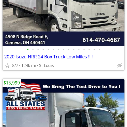
•
•
•
•
•
•
•
•
•
•
•
•
•
•
•
2020 Isuzu NRR 24 Box Truck Low Miles !!!!
8/7
124k mi
St Louis
$15,999