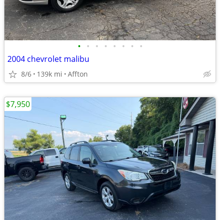
•
•
•
•
•
•
•
•
2004 chevrolet malibu
8/6
139k mi
Affton
$7,950