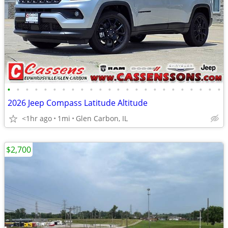
•
•
•
•
•
•
•
•
•
•
•
•
•
•
•
•
•
•
•
•
•
•
•
•
2026 Jeep Compass Latitude Altitude
<1hr ago
1mi
Glen Carbon, IL
$2,700