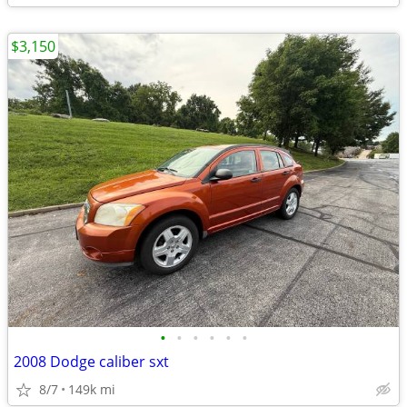
$3,150
•
•
•
•
•
•
2008 Dodge caliber sxt
8/7
149k mi