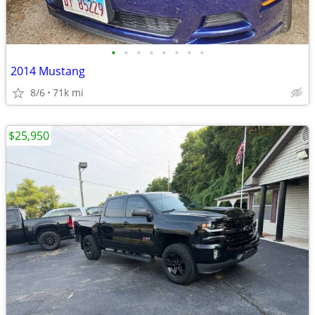
•
•
•
•
•
•
•
•
2014 Mustang
8/6
71k mi
$25,950