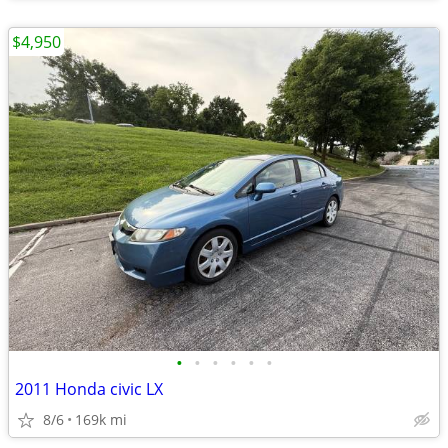
$4,950
•
•
•
•
•
•
2011 Honda civic LX
8/6
169k mi