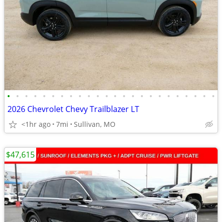
•
•
•
•
•
•
•
•
•
•
•
•
•
•
•
•
•
•
•
•
•
•
•
•
2026 Chevrolet Chevy Trailblazer LT
<1hr ago
7mi
Sullivan, MO
$47,615