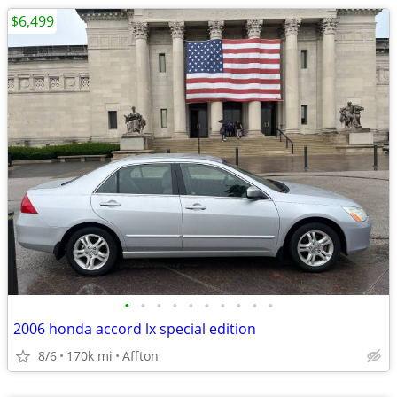
$6,499
•
•
•
•
•
•
•
•
•
•
2006 honda accord lx special edition
8/6
170k mi
Affton