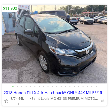
$11,900
•
•
•
•
•
•
•
•
•
•
•
•
•
•
•
•
•
•
•
•
2018 Honda Fit LX 4dr Hatchback* ONLY 44K MILES* RELIABLE* SUPER CLEAN
8/7
44k
Saint Louis MO 63133 PREMIUM MOTORS
mi