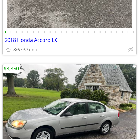
•
•
•
•
•
•
•
•
•
•
•
•
•
•
•
•
•
•
•
•
•
•
•
•
2018 Honda Accord LX
8/6
67k mi
$3,850