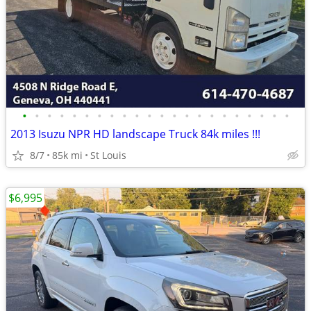
•
•
•
•
•
•
•
•
•
•
•
•
•
•
•
•
•
•
•
•
•
•
2013 Isuzu NPR HD landscape Truck 84k miles !!!
8/7
85k mi
St Louis
$6,995