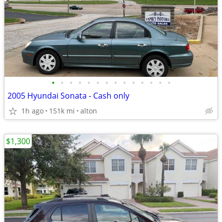
•
•
•
•
•
•
•
•
•
•
•
•
•
•
2005 Hyundai Sonata - Cash only
1h ago
151k mi
alton
$1,300