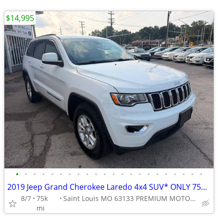
$14,995
•
•
•
•
•
•
•
•
•
•
•
•
•
•
•
•
•
•
•
•
•
•
2019 Jeep Grand Cherokee Laredo 4x4 SUV* ONLY 75K MILES* NO ACCIDENT*
8/7
75k
Saint Louis MO 63133 PREMIUM MOTORS
mi