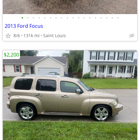
•
•
•
•
•
•
•
•
•
•
•
•
•
•
•
•
•
•
2013 Ford Focus
8/6
131k mi
Saint Louis
$2,200