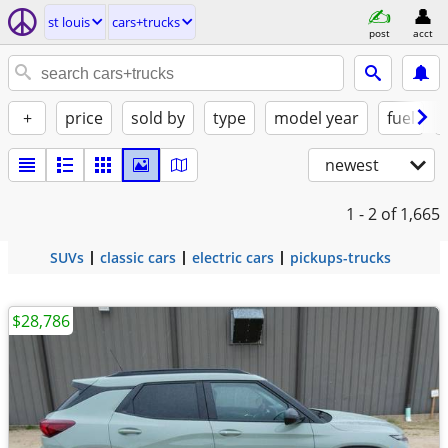
st louis
cars+trucks
post
acct
+
price
sold by
type
model year
fuel
newest
1 - 2
of 1,665
SUVs
classic cars
electric cars
pickups-trucks
$28,786