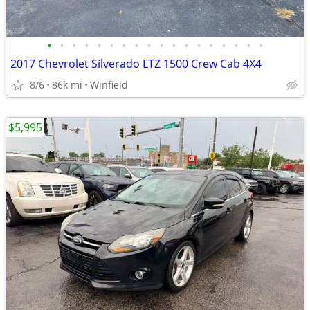
•
•
•
•
•
•
•
•
•
•
•
•
•
•
•
•
•
•
2017 Chevrolet Silverado LTZ 1500 Crew Cab 4X4
8/6
86k mi
Winfield
$5,995