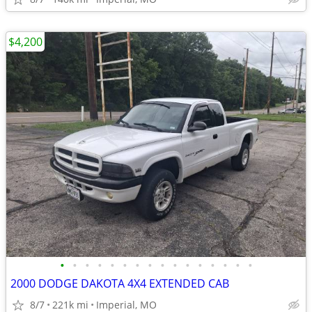
$4,200
•
•
•
•
•
•
•
•
•
•
•
•
•
•
•
•
2000 DODGE DAKOTA 4X4 EXTENDED CAB
8/7
221k mi
Imperial, MO