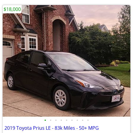
$18,000
•
•
•
•
•
•
•
•
•
2019 Toyota Prius LE - 83k Miles - 50+ MPG