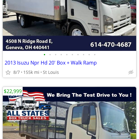
•
•
•
•
•
•
•
•
•
•
2013 Isuzu Npr Hd 20' Box + Walk Ramp
8/7
155k mi
St Louis
$22,999