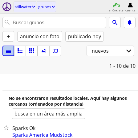
stillwater
grupos
anúnciate
cuenta
+
anuncio con foto
publicado hoy
nuevos
1 - 10
de 10
No se encontraron resultados locales. Aquí hay algunos
cercanos (ordenados por distancia)
busca en un área más amplia
Sparks Ok
Sparks America Mudstock