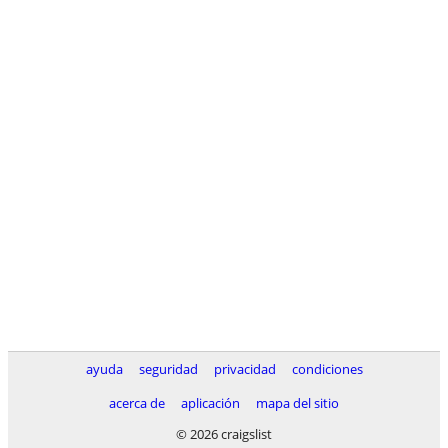
ayuda
seguridad
privacidad
condiciones
acerca de
aplicación
mapa del sitio
© 2026 craigslist