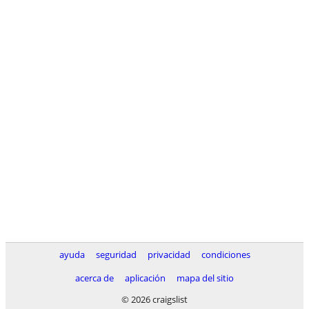
ayuda
seguridad
privacidad
condiciones
acerca de
aplicación
mapa del sitio
© 2026 craigslist