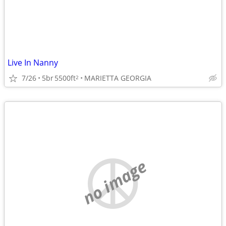
Live In Nanny
7/26
5br
5500ft
MARIETTA GEORGIA
2
no image