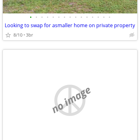
•
•
•
•
•
•
•
•
•
•
•
•
•
•
•
Looking to swap for asmaller home on private property
8/10
3br
no image