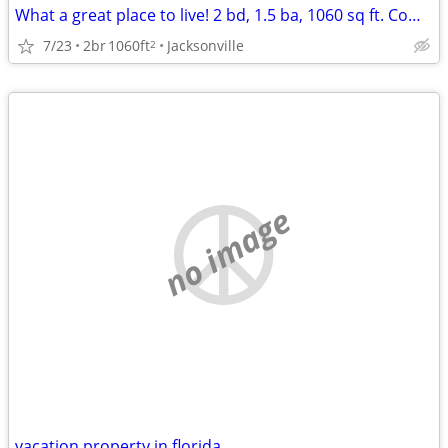
What a great place to live! 2 bd, 1.5 ba, 1060 sq ft. Come home today!
7/23
2br
1060ft
Jacksonville
2
no image
vacation property in florida