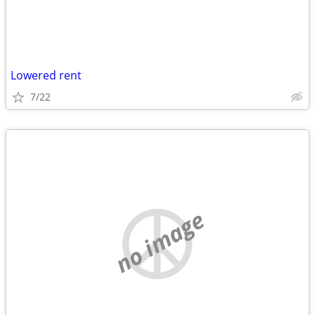
Lowered rent
7/22
no image