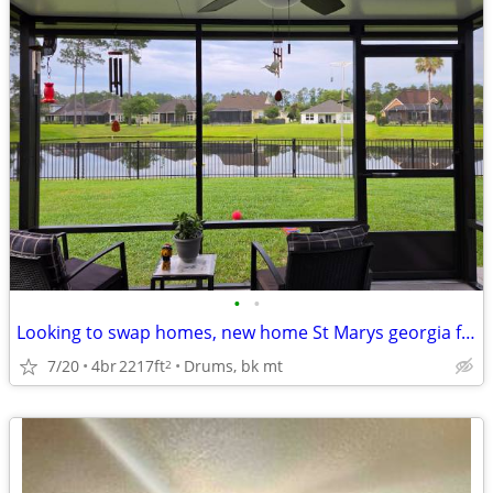
•
•
Looking to swap homes, new home St Marys georgia for similar ho
7/20
4br
2217ft
Drums, bk mt
2