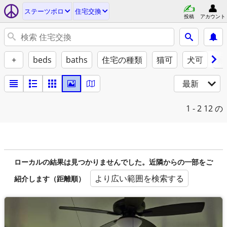
ステーツボロ
住宅交換
投稿
アカウント
+
beds
baths
住宅の種類
猫可
犬可
家
最新
1 - 2
12 の
ローカルの結果は見つかりませんでした。近隣からの一部をご
より広い範囲を検索する
紹介します（距離順）