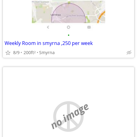
•
Weekly Room in smyrna ,250 per week
8/9
200ft
Smyrna
2
no image