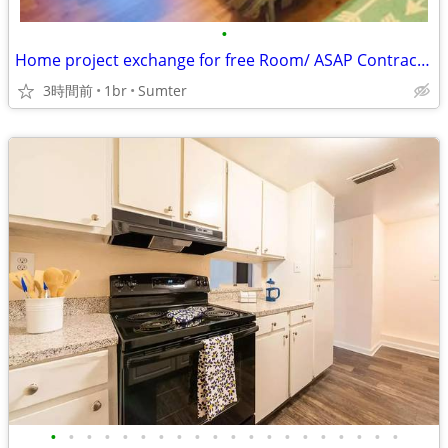
•
Home project exchange for free Room/ ASAP Contractor ONLY
3時間前
1br
Sumter
•
•
•
•
•
•
•
•
•
•
•
•
•
•
•
•
•
•
•
•