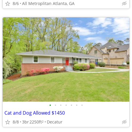
8/6
All Metroplitan Atlanta, GA
•
•
•
•
•
•
•
Cat and Dog Allowed $1450
8/8
3br
2250ft
Decatur
2