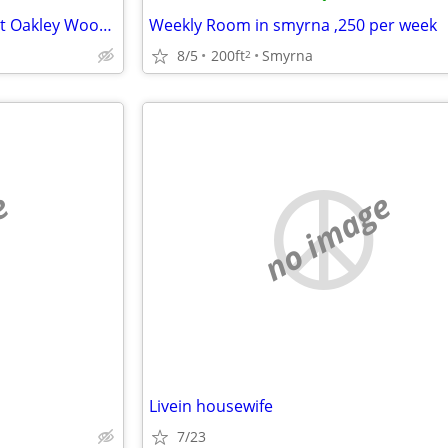
1Beds 1 Bath is available now at Oakley Woods Apts
Weekly Room in smyrna ,250 per week
8/5
200ft
Smyrna
2
e
no image
Livein housewife
7/23