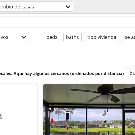
cambio de casas
evos
beds
baths
tipo vivienda
se a
bu
cales. Aquí hay algunos cercanos (ordenados por distancia)
e