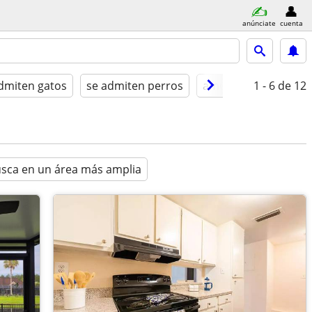
anúnciate
cuenta
dmiten gatos
se admiten perros
amueblado
1 - 6
de 12
sca en un área más amplia