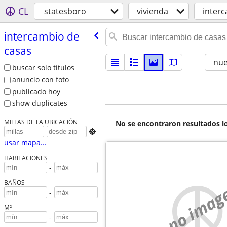
CL
statesboro
vivienda
inter
intercambio de
casas
nu
buscar solo títulos
anuncio con foto
publicado hoy
show duplicates
MILLAS DE LA UBICACIÓN
No se encontraron resultados lo

usar mapa...
HABITACIONES
-
BAÑOS
no imag
-
M²
-