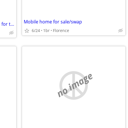
Mobile home for sale/swap
Permanent trade: Costa Rica cool home for trade for Florida, Georgia
6/24
1br
Florence
no image