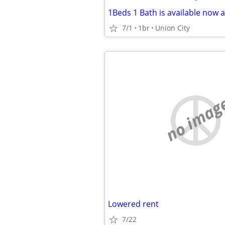
7/1
1br
Union City
no imag
Lowered rent
7/22