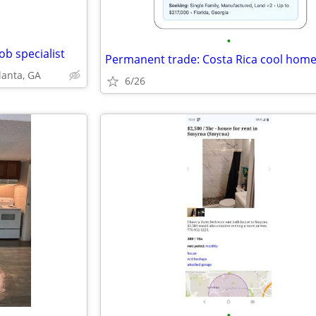
•
ob specialist
lanta, GA
6/26
•