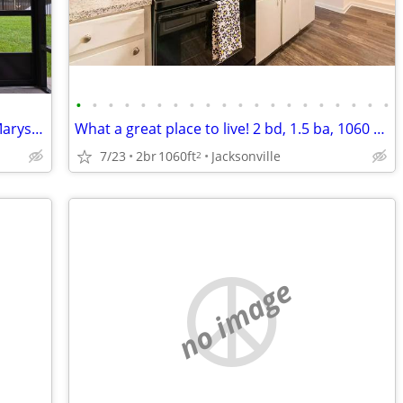
•
•
•
•
•
•
•
•
•
•
•
•
•
•
•
•
•
•
•
•
Looking to swap homes, new home St Marys georgia for similar ho
What a great place to live! 2 bd, 1.5 ba, 1060 sq ft. Come home today!
7/23
2br
1060ft
Jacksonville
2
no image