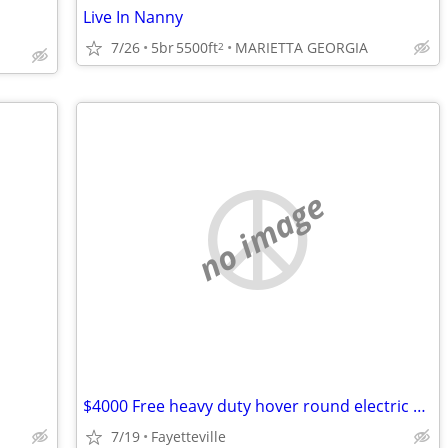
Live In Nanny
7/26
5br
5500ft
MARIETTA GEORGIA
2
no image
$4000 Free heavy duty hover round electric wheel chair used once
7/19
Fayetteville