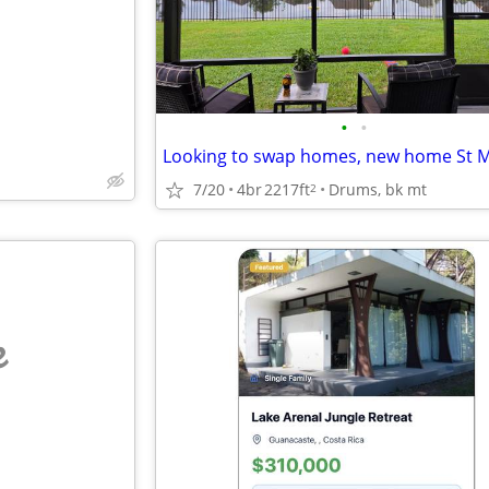
•
•
7/20
4br
2217ft
Drums, bk mt
2
e