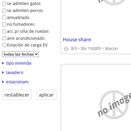
se admiten gatos
se admiten perros
amueblado
no fumadores
acc p/ silla de ruedas
aire acondicionado
House share
Estación de carga EV
8/5
3br
1500ft
Macon
2
tipo vivienda
lavadero
estacionam
no imag
restablecer
aplicar