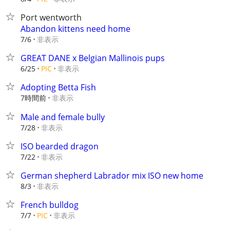
Port wentworth
Abandon kittens need home
非表示
7/6
GREAT DANE x Belgian Mallinois pups
非表示
6/25
PIC
Adopting Betta Fish
7時間前
非表示
Male and female bully
非表示
7/28
ISO bearded dragon
非表示
7/22
German shepherd Labrador mix ISO new home
非表示
8/3
French bulldog
非表示
7/7
PIC