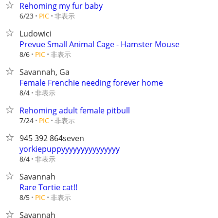
Rehoming my fur baby
非表示
6/23
PIC
Ludowici
Prevue Small Animal Cage - Hamster Mouse
非表示
8/6
PIC
Savannah, Ga
Female Frenchie needing forever home
非表示
8/4
Rehoming adult female pitbull
非表示
7/24
PIC
945 392 864seven
yorkiepuppyyyyyyyyyyyyyyy
非表示
8/4
Savannah
Rare Tortie cat!!
非表示
8/5
PIC
Savannah