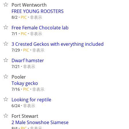
Port Wentworth
FREE YOUNG ROOSTERS
非表示
8/2
PIC
Free Female Chocolate lab
非表示
7/1
PIC
3 Crested Geckos with everything included
非表示
7/29
PIC
Dwarf hamster
非表示
7/21
Pooler
Tokay gecko
非表示
7/16
PIC
Looking for reptile
非表示
6/24
Fort Stewart
2 Male Snowshoe Siamese
非表示
8/4
PIC