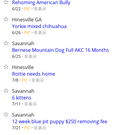
Rehoming American Bully
非表示
6/22
PIC
Hinesville GA
Yorkie mixed chihuahua
非表示
6/26
PIC
Savannah
Bernese Mountain Dog Full AKC 16 Months
非表示
6/25
Hinesville
Rottie needs home
非表示
7/8
PIC
Savannah
6 kittens
非表示
7/11
Savannah
12 week blue pit puppy $250 removing fee
非表示
7/21
PIC