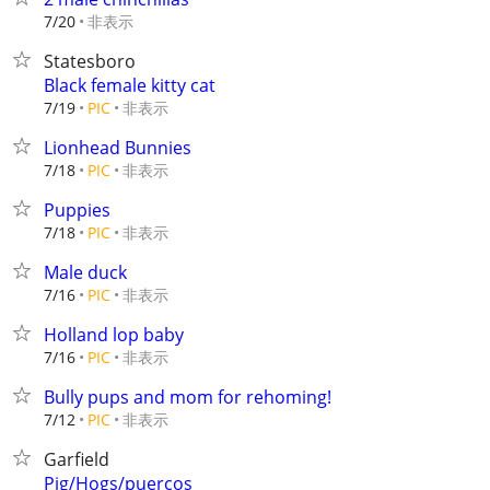
非表示
7/20
Statesboro
Black female kitty cat
非表示
7/19
PIC
Lionhead Bunnies
非表示
7/18
PIC
Puppies
非表示
7/18
PIC
Male duck
非表示
7/16
PIC
Holland lop baby
非表示
7/16
PIC
Bully pups and mom for rehoming!
非表示
7/12
PIC
Garfield
Pig/Hogs/puercos