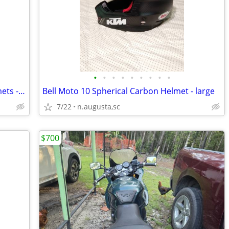
•
•
•
•
•
•
•
•
•
Matching His and Hers Motorcycle Helmets - Best Offer - REDUCED!!
Bell Moto 10 Spherical Carbon Helmet - large
7/22
n.augusta,sc
$700