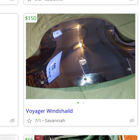
$150
•
•
Voyager Windshaild
7/1
Savannah
$65