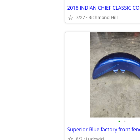
7/27
Richmond Hill
•
•
Superior Blue factory front fe
8/2
Ludowici