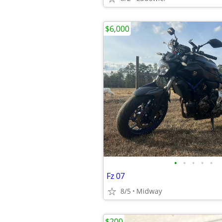
$6,000
•
•
•
•
•
Fz 07
8/5
Midway
$200