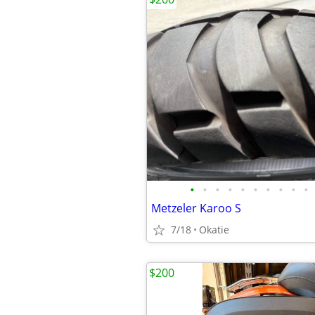
•
•
•
•
•
•
•
•
•
•
Metzeler Karoo S
7/18
Okatie
$200