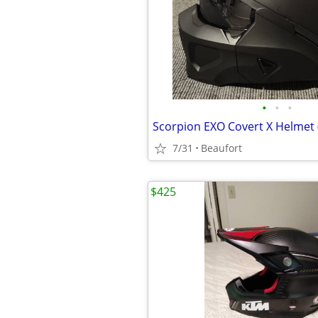
•
•
•
Scorpion EXO Covert X Helmet 
7/31
Beaufort
$425