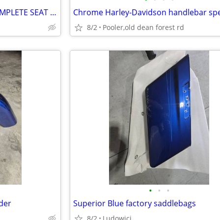
2018 INDIAN CHIEF CLASSIC COMPLETE SEAT SET
Chrome Harley-Davidson handlebar sp
8/2
Pooler,old dean forest rd
•
•
•
nder
Superior Blue factory saddlebags
8/2
Ludowici