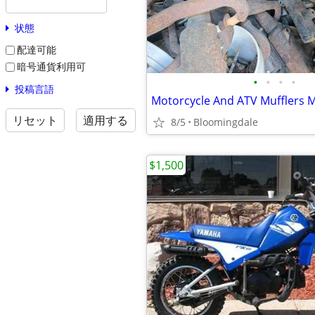
状態
配達可能
暗号通貨利用可
•
•
•
•
投稿言語
リセット
適用する
8/5
Bloomingdale
$1,500