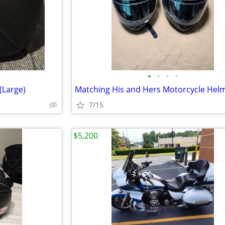
•
•
•
•
(Large)
7/15
$5,200