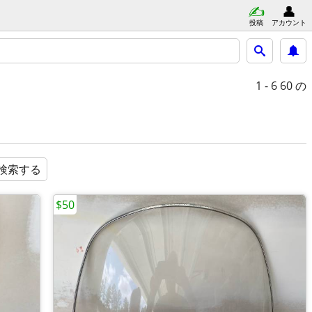
投稿
アカウント
1 - 6
60 の
検索する
$50