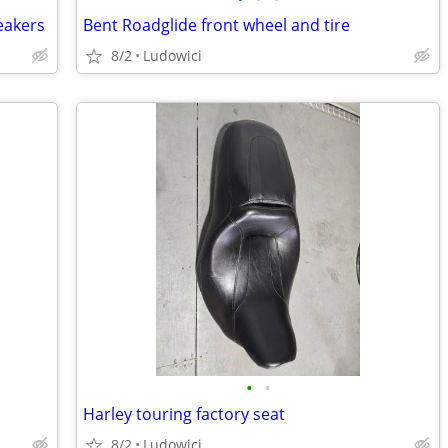
eakers
Bent Roadglide front wheel and tire
8/2
Ludowici
•
•
Harley touring factory seat
8/2
Ludowici