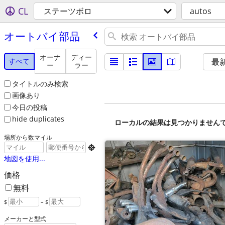
CL
ステーツボロ
autos
オートバイ部品
オーナ
ディー
すべて
最
ー
ラー
タイトルのみ検索
画像あり
今日の投稿
hide duplicates
ローカルの結果は見つかりません
場所から数マイル

地図を使用...
価格
無料
$
– $
メーカーと型式