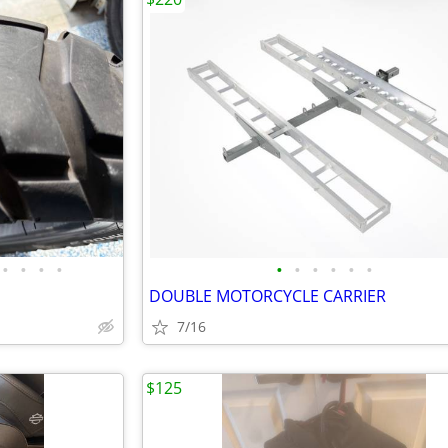
•
•
•
•
•
•
•
•
•
•
DOUBLE MOTORCYCLE CARRIER
7/16
$125