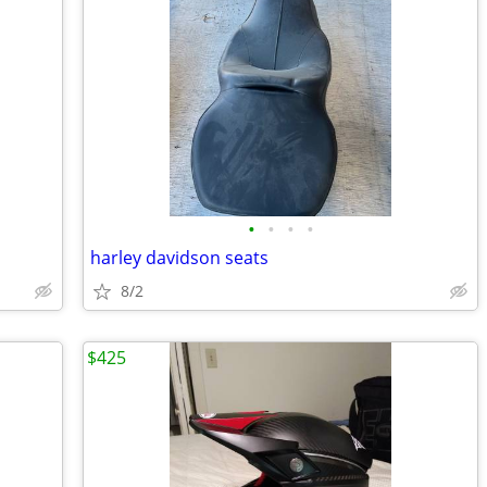
•
•
•
•
harley davidson seats
8/2
$425