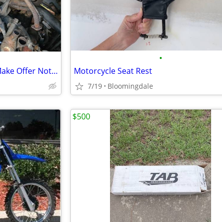
•
Motorcycle And ATV Mufflers Make Offer Not Sure What They Fit
Motorcycle Seat Rest
7/19
Bloomingdale
$500