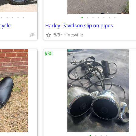
•
•
•
•
•
•
•
•
•
•
•
•
cycle
Harley Davidson slip on pipes
8/3
Hinesville
$30
•
•
•
•