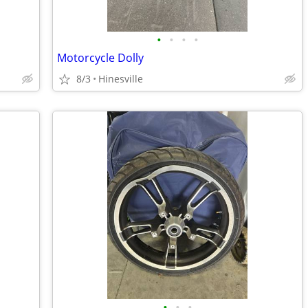
•
•
•
•
Motorcycle Dolly
8/3
Hinesville
•
•
•