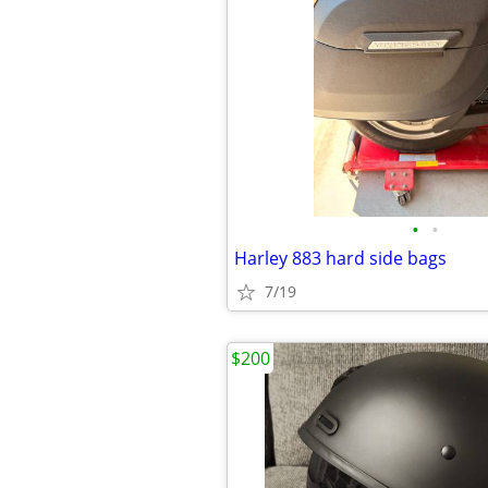
•
•
Harley 883 hard side bags
7/19
$200