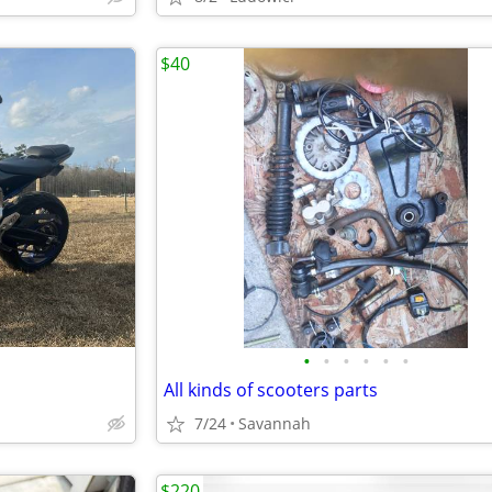
$40
•
•
•
•
•
•
All kinds of scooters parts
7/24
Savannah
$220