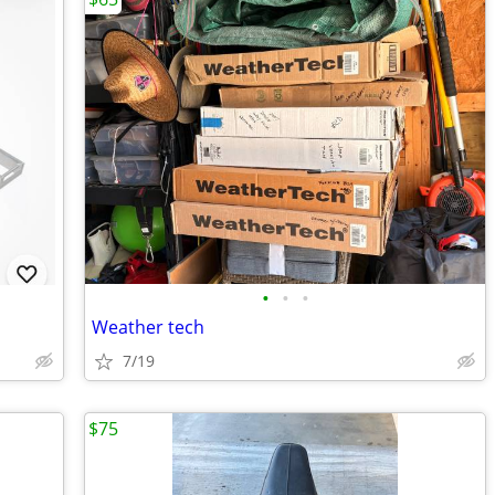
•
•
•
Weather tech
7/19
$75