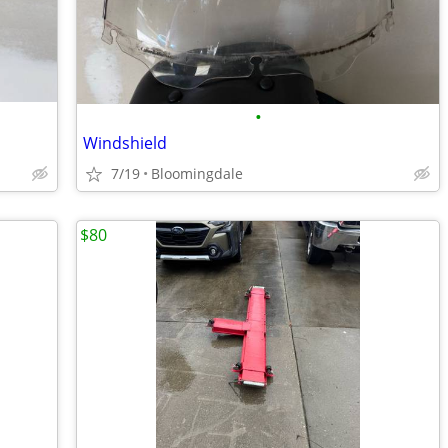
•
Windshield
7/19
Bloomingdale
$80