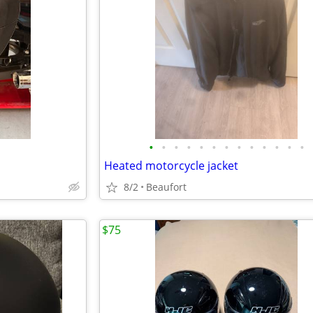
•
•
•
•
•
•
•
•
•
•
•
•
•
Heated motorcycle jacket
8/2
Beaufort
$75