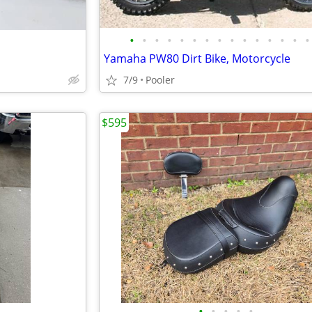
•
•
•
•
•
•
•
•
•
•
•
•
•
•
•
Yamaha PW80 Dirt Bike, Motorcycle
7/9
Pooler
$595
•
•
•
•
•