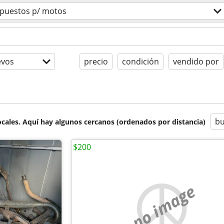
puestos p/ motos
evos
precio
condición
vendido por
bu
cales. Aquí hay algunos cercanos (ordenados por distancia)
$200
no image