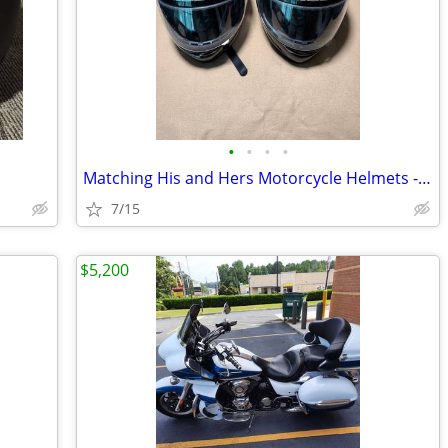
•
•
•
•
Matching His and Hers Motorcycle Helmets - Best Offer - REDUCED!!
7/15
$5,200