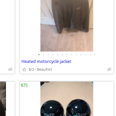
•
•
•
•
•
•
•
•
•
•
•
•
•
Heated motorcycle jacket
8/2
Beaufort
$75