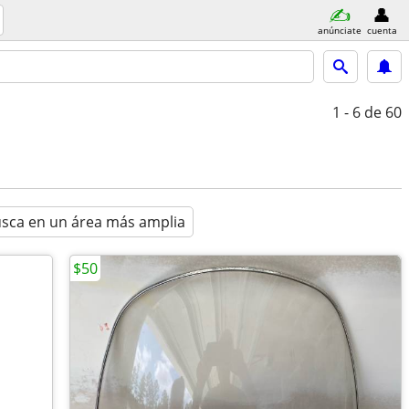
anúnciate
cuenta
1 - 6
de 60
sca en un área más amplia
$50