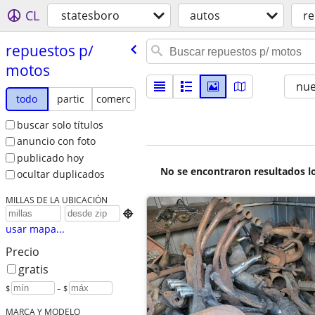
CL
statesboro
autos
re
repuestos p/​
motos
nu
todo
partic
comerc
buscar solo títulos
anuncio con foto
publicado hoy
No se encontraron resultados lo
ocultar duplicados
MILLAS DE LA UBICACIÓN

usar mapa...
Precio
gratis
$
– $
MARCA Y MODELO