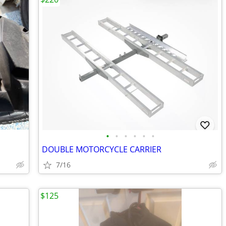
•
•
•
•
•
•
DOUBLE MOTORCYCLE CARRIER
7/16
$125