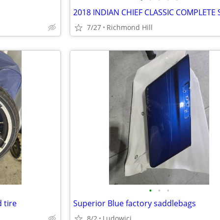
7/27
Richmond Hill
•
•
•
 tire
Superior Blue factory saddlebags
8/2
Ludowici