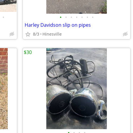
•
•
•
•
•
•
•
•
Harley Davidson slip on pipes
8/3
Hinesville
$30
•
•
•
•