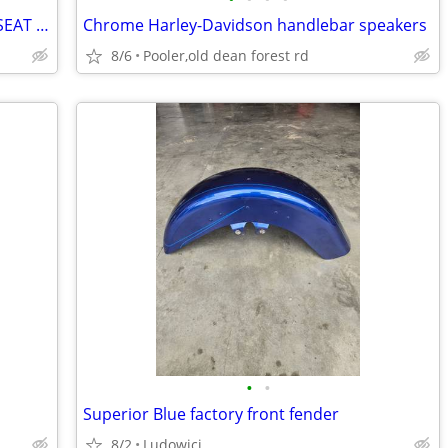
2018 INDIAN CHIEF CLASSIC COMPLETE SEAT SET
Chrome Harley-Davidson handlebar speakers
8/6
Pooler,old dean forest rd
•
•
Superior Blue factory front fender
8/2
Ludowici