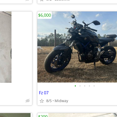
$6,000
•
•
•
•
•
Fz 07
8/5
Midway
$200