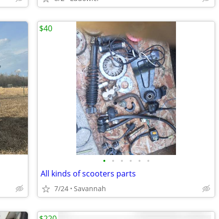
$40
•
•
•
•
•
•
All kinds of scooters parts
7/24
Savannah
$220