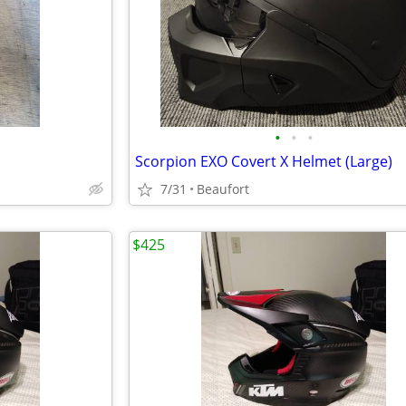
•
•
•
Scorpion EXO Covert X Helmet (Large)
7/31
Beaufort
$425