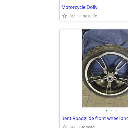
Motorcycle Dolly
8/3
Hinesville
•
•
•
Bent Roadglide front wheel and
8/2
Ludowici