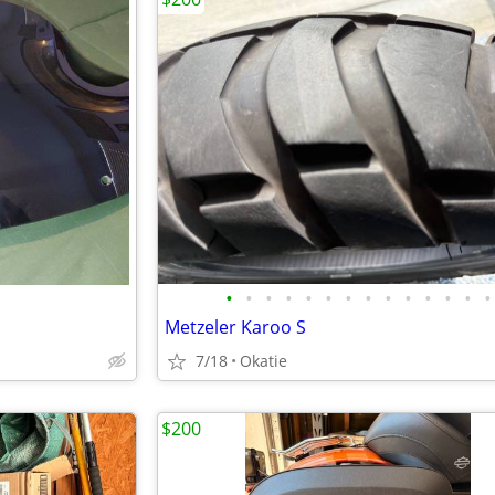
•
•
•
•
•
•
•
•
•
•
•
•
•
•
Metzeler Karoo S
7/18
Okatie
$200