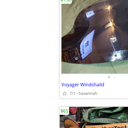
•
•
Voyager Windshaild
7/1
Savannah
$65