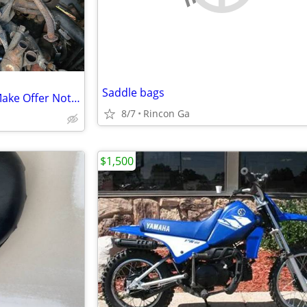
Saddle bags
Motorcycle And ATV Mufflers Make Offer Not Sure What They Fit
8/7
Rincon Ga
$1,500