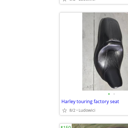
•
•
Harley touring factory seat
8/2
Ludowici
$150