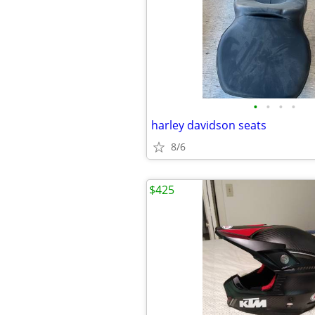
•
•
•
•
harley davidson seats
8/6
$425