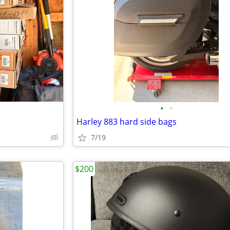
•
•
Harley 883 hard side bags
7/19
$200