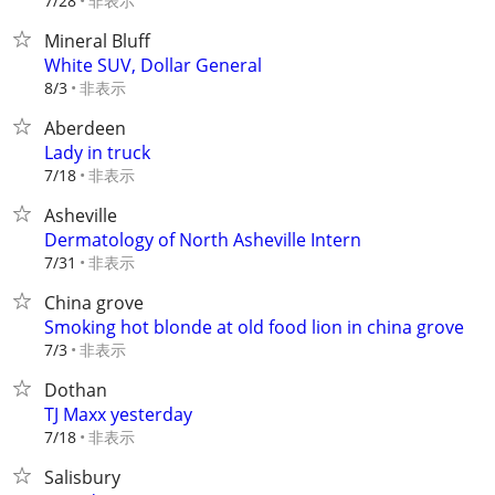
非表示
7/28
Mineral Bluff
White SUV, Dollar General
非表示
8/3
Aberdeen
Lady in truck
非表示
7/18
Asheville
Dermatology of North Asheville Intern
非表示
7/31
China grove
Smoking hot blonde at old food lion in china grove
非表示
7/3
Dothan
TJ Maxx yesterday
非表示
7/18
Salisbury