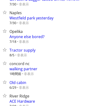
非表示
7/30
Naples
Westfield park yesterday
非表示
7/30
Opelika
Anyone else bored?
非表示
7/18
Tractor supply
非表示
8/5
concord nc
walking partner
1時間前
非表示
Old cabin
非表示
6/29
River Ridge
ACE Hardware