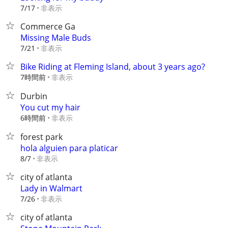
非表示
7/17
Commerce Ga
Missing Male Buds
非表示
7/21
Bike Riding at Fleming Island, about 3 years ago?
7時間前
非表示
Durbin
You cut my hair
6時間前
非表示
forest park
hola alguien para platicar
非表示
8/7
city of atlanta
Lady in Walmart
非表示
7/26
city of atlanta