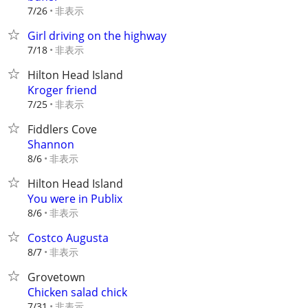
非表示
7/26
Girl driving on the highway
非表示
7/18
Hilton Head Island
Kroger friend
非表示
7/25
Fiddlers Cove
Shannon
非表示
8/6
Hilton Head Island
You were in Publix
非表示
8/6
Costco Augusta
非表示
8/7
Grovetown
Chicken salad chick
非表示
7/31