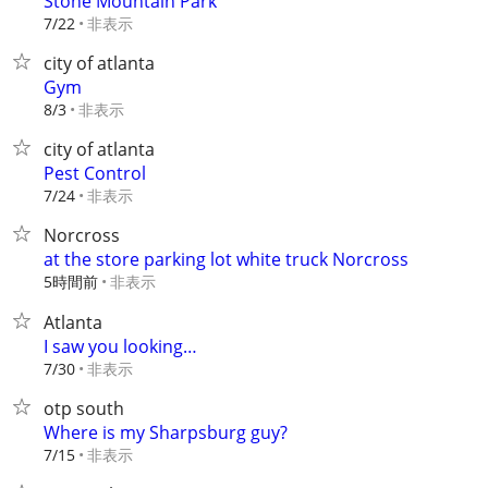
Stone Mountain Park
非表示
7/22
city of atlanta
Gym
非表示
8/3
city of atlanta
Pest Control
非表示
7/24
Norcross
at the store parking lot white truck Norcross
5時間前
非表示
Atlanta
I saw you looking…
非表示
7/30
otp south
Where is my Sharpsburg guy?
非表示
7/15