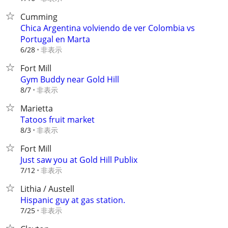
Cumming
Chica Argentina volviendo de ver Colombia vs
Portugal en Marta
非表示
6/28
Fort Mill
Gym Buddy near Gold Hill
非表示
8/7
Marietta
Tatoos fruit market
非表示
8/3
Fort Mill
Just saw you at Gold Hill Publix
非表示
7/12
Lithia / Austell
Hispanic guy at gas station.
非表示
7/25