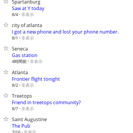
Spartanburg
Saw at Y today
非表示
8/4
city of atlanta
I got a new phone and lost your phone number.
非表示
8/1
Seneca
Gas station
4時間前
非表示
Atlanta
Frontier flight tonight
非表示
8/2
Treetops
Friend in treetops community?
非表示
8/7
Saint Augustine
The Pub
非表示
7/16