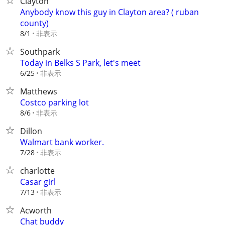
Clayton
Anybody know this guy in Clayton area? ( ruban
county)
非表示
8/1
Southpark
Today in Belks S Park, let's meet
非表示
6/25
Matthews
Costco parking lot
非表示
8/6
Dillon
Walmart bank worker.
非表示
7/28
charlotte
Casar girl
非表示
7/13
Acworth
Chat buddy