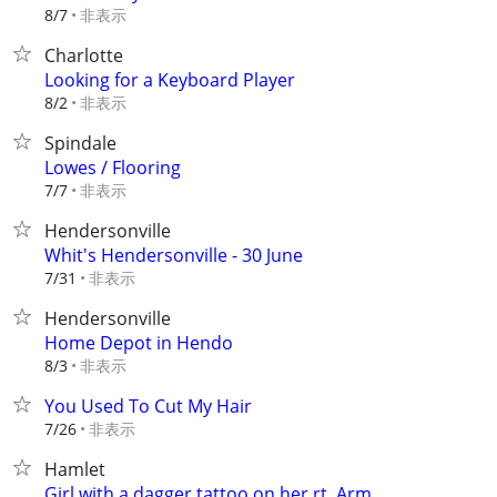
非表示
8/7
Charlotte
Looking for a Keyboard Player
非表示
8/2
Spindale
Lowes / Flooring
非表示
7/7
Hendersonville
Whit's Hendersonville - 30 June
非表示
7/31
Hendersonville
Home Depot in Hendo
非表示
8/3
You Used To Cut My Hair
非表示
7/26
Hamlet
Girl with a dagger tattoo on her rt. Arm