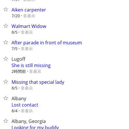
Aiken carpenter
非表示
7/20
Walmart Widow
非表示
8/5
After parade in front of museum
非表示
7/5
Lugoff
She is still missing
2時間前
非表示
Missing that special lady
非表示
8/5
Albany
Lost contact
非表示
8/4
Albany, Georgia
Looking for my buddy