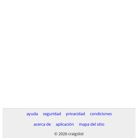
ayuda
seguridad
privacidad
condiciones
acerca de
aplicación
mapa del sitio
© 2026 craigslist