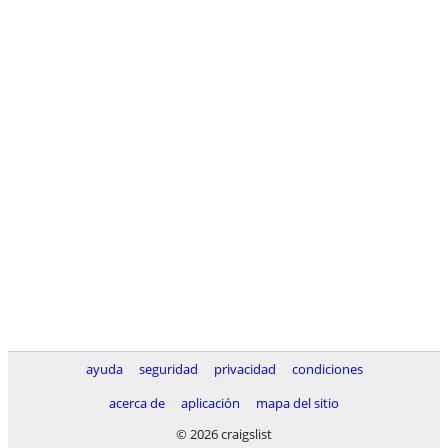
ayuda
seguridad
privacidad
condiciones
acerca de
aplicación
mapa del sitio
© 2026 craigslist