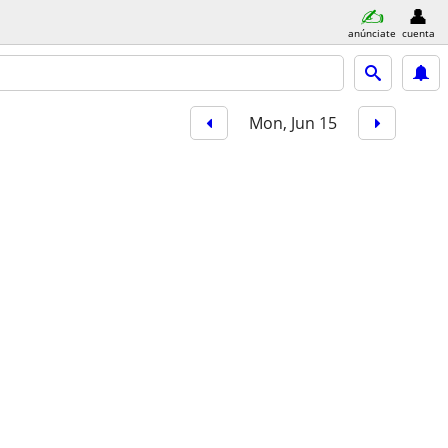
anúnciate
cuenta
Mon, Jun 15