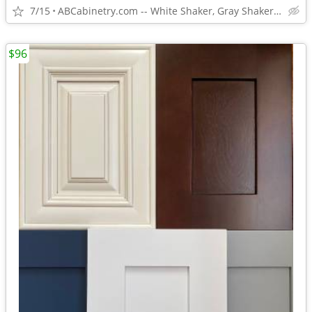
7/15
ABCabinetry.com -- White Shaker, Gray Shaker, Raised Panel
$96