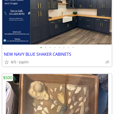
•
•
•
•
•
•
•
•
NEW NAVY BLUE SHAKER CABINETS
8/5
Joplin
$500