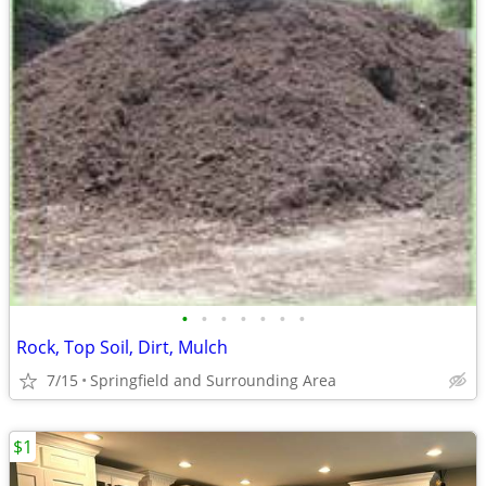
•
•
•
•
•
•
•
Rock, Top Soil, Dirt, Mulch
7/15
Springfield and Surrounding Area
$1