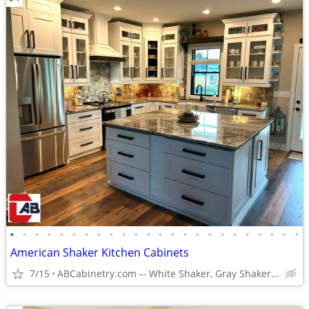
•
•
•
•
•
•
•
•
•
•
•
•
•
•
•
•
•
•
•
•
•
•
•
•
American Shaker Kitchen Cabinets
7/15
ABCabinetry.com -- White Shaker, Gray Shaker, Raised Panel