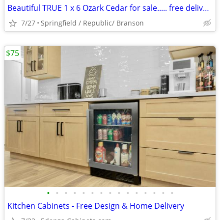
Beautiful TRUE 1 x 6 Ozark Cedar for sale..... free delivery
7/27
Springfield / Republic/ Branson
$75
•
•
•
•
•
•
•
•
•
•
•
•
•
•
•
Kitchen Cabinets - Free Design & Home Delivery