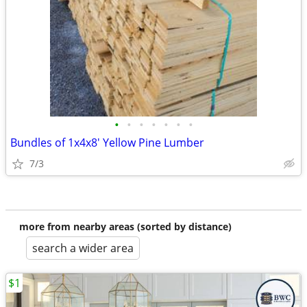
•
•
•
•
•
•
•
Bundles of 1x4x8' Yellow Pine Lumber
7/3
more from nearby areas (sorted by distance)
search a wider area
$1