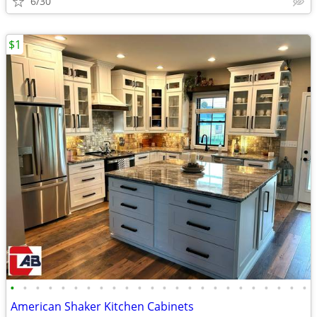
6/30
$1
•
•
•
•
•
•
•
•
•
•
•
•
•
•
•
•
•
•
•
•
•
•
•
•
American Shaker Kitchen Cabinets