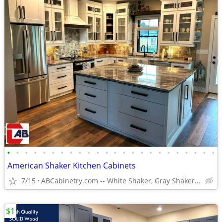
•
•
•
•
•
•
•
•
•
•
•
•
•
•
•
•
•
•
•
•
•
•
•
•
American Shaker Kitchen Cabinets
7/15
ABCabinetry.com -- White Shaker, Gray Shaker, Raised Panel
$1