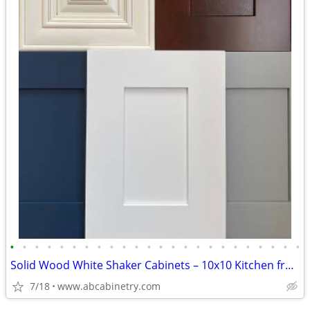
•
•
•
•
•
•
•
•
•
•
•
•
•
•
•
•
•
•
•
•
•
•
•
•
Solid Wood White Shaker Cabinets – 10x10 Kitchen from $1,950+ (Free De
7/18
www.abcabinetry.com