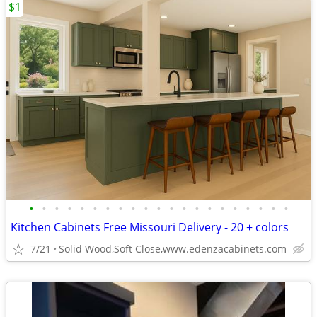
$1
•
•
•
•
•
•
•
•
•
•
•
•
•
•
•
•
•
•
•
•
•
Kitchen Cabinets Free Missouri Delivery - 20 + colors
7/21
Solid Wood,Soft Close,www.edenzacabinets.com