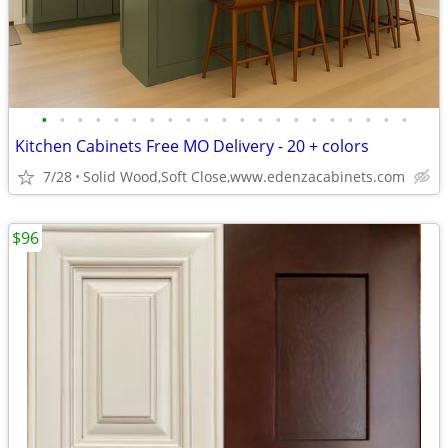
•
•
•
•
•
•
•
•
•
•
•
•
•
•
•
•
•
•
•
•
•
Kitchen Cabinets Free MO Delivery - 20 + colors
7/28
Solid Wood,Soft Close,www.edenzacabinets.com
$96