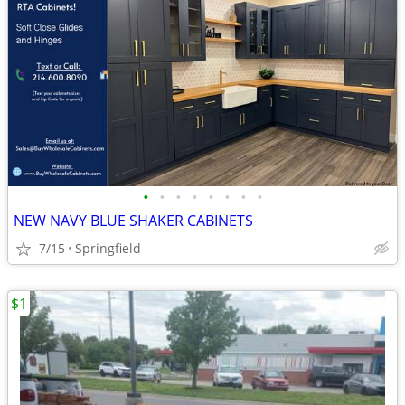
•
•
•
•
•
•
•
•
NEW NAVY BLUE SHAKER CABINETS
7/15
Springfield
$1