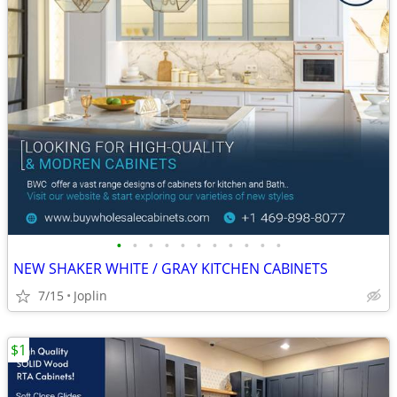
•
•
•
•
•
•
•
•
•
•
•
NEW SHAKER WHITE / GRAY KITCHEN CABINETS
7/15
Joplin
$1