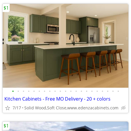
$1
•
•
•
•
•
•
•
•
•
•
•
•
•
•
•
•
•
•
•
•
•
Kitchen Cabinets - Free MO Delivery - 20 + colors
7/17
Solid Wood,Soft Close,www.edenzacabinets.com
$1