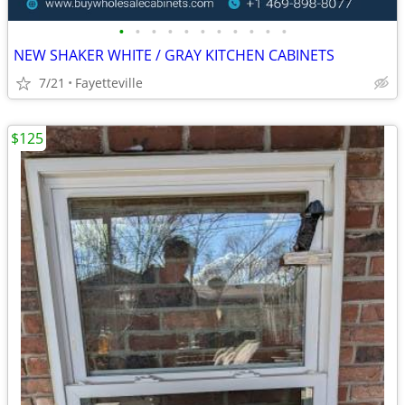
•
•
•
•
•
•
•
•
•
•
•
NEW SHAKER WHITE / GRAY KITCHEN CABINETS
7/21
Fayetteville
$125