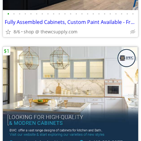
•
•
•
•
•
•
•
•
•
•
•
•
•
•
•
•
•
•
•
•
•
•
•
Fully Assembled Cabinets, Custom Paint Available - Free Kitchen Design
8/6
shop @ thewcsupply.com
$1