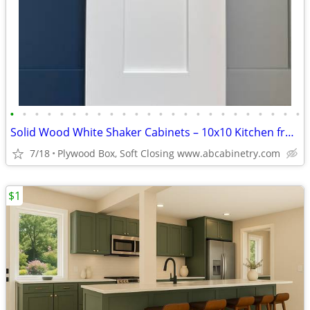
•
•
•
•
•
•
•
•
•
•
•
•
•
•
•
•
•
•
•
•
•
•
•
•
Solid Wood White Shaker Cabinets – 10x10 Kitchen from $1,950+ (Free De
7/18
Plywood Box, Soft Closing www.abcabinetry.com
$1