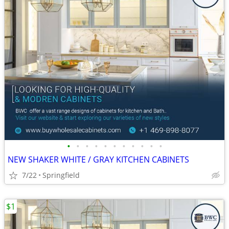
•
•
•
•
•
•
•
•
•
•
•
NEW SHAKER WHITE / GRAY KITCHEN CABINETS
7/22
Springfield
$1