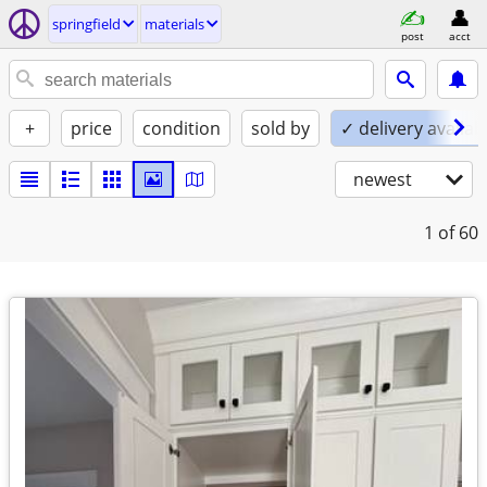
springfield
materials
post
acct
+
price
condition
sold by
✓ delivery availab
newest
1
of 60