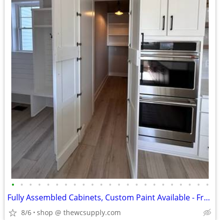
•
•
•
•
•
•
•
•
•
•
•
•
•
•
•
•
•
•
•
•
•
•
•
Fully Assembled Cabinets, Custom Paint Available - Free Kitchen Design
8/6
shop @ thewcsupply.com