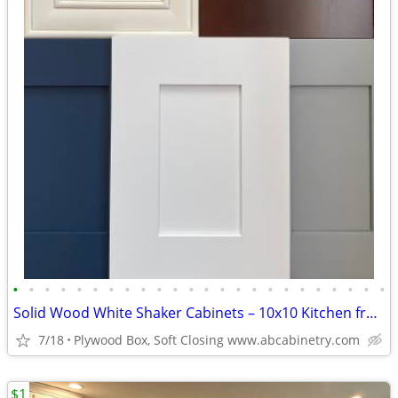
•
•
•
•
•
•
•
•
•
•
•
•
•
•
•
•
•
•
•
•
•
•
•
•
Solid Wood White Shaker Cabinets – 10x10 Kitchen from $1,950+ (Free De
7/18
Plywood Box, Soft Closing www.abcabinetry.com
$1