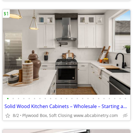
$1
•
•
•
•
•
•
•
•
•
•
•
•
•
•
•
•
•
•
•
•
•
•
•
Solid Wood Kitchen Cabinets – Wholesale – Starting at $96
8/2
Plywood Box, Soft Closing www.abcabinetry.com