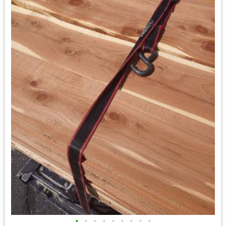
•
•
•
•
•
•
•
•
•