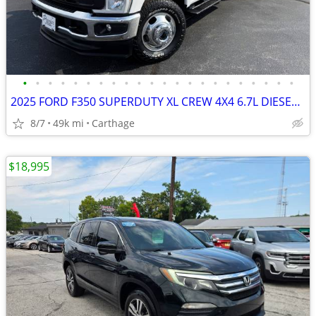
•
•
•
•
•
•
•
•
•
•
•
•
•
•
•
•
•
•
•
•
•
•
2025 FORD F350 SUPERDUTY XL CREW 4X4 6.7L DIESEL 5TH WHEEL PREP/TOW PK
8/7
49k mi
Carthage
$18,995