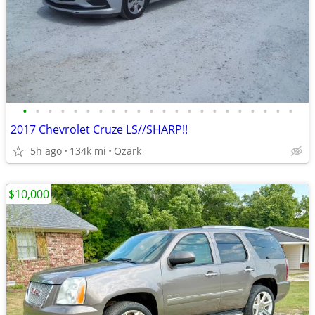
•
•
•
•
•
•
•
•
•
•
•
•
•
•
•
•
•
•
•
•
•
•
2017 Chevrolet Cruze LS//SHARP!!
5h ago
134k mi
Ozark
$10,000