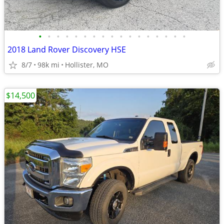
•
•
•
•
•
•
•
•
•
•
•
•
•
•
•
•
•
2018 Land Rover Discovery HSE
8/7
98k mi
Hollister, MO
$14,500