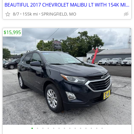
BEAUTIFUL 2017 CHEVROLET MALIBU LT WITH 154K MILES, 1 OWNER, ACCIDENT
8/7
155k mi
SPRINGFIELD, MO
$15,995
•
•
•
•
•
•
•
•
•
•
•
•
•
•