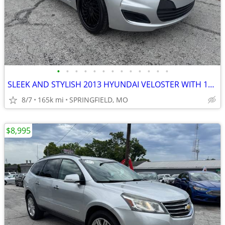
•
•
•
•
•
•
•
•
•
•
•
•
•
SLEEK AND STYLISH 2013 HYUNDAI VELOSTER WITH 165K MILES
8/7
165k mi
SPRINGFIELD, MO
$8,995