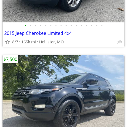
•
•
•
•
•
•
•
•
•
•
•
•
•
•
•
•
2015 Jeep Cherokee Limited 4x4
8/7
165k mi
Hollister, MO
$7,500