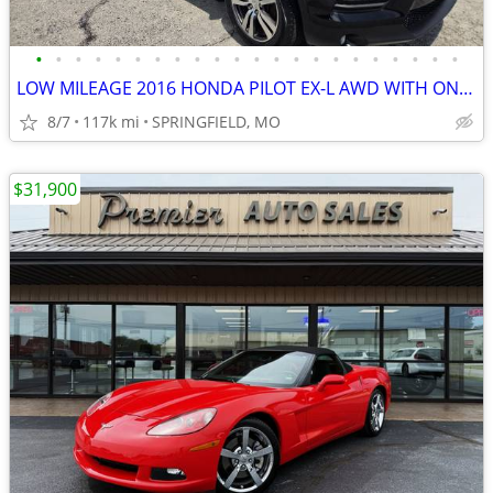
•
•
•
•
•
•
•
•
•
•
•
•
•
•
•
•
•
•
•
•
•
•
LOW MILEAGE 2016 HONDA PILOT EX-L AWD WITH ONLY 116K MILES, 2 OWNERS
8/7
117k mi
SPRINGFIELD, MO
$31,900