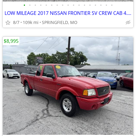
•
•
•
•
•
•
•
•
•
•
•
•
•
•
•
•
•
LOW MILEAGE 2017 NISSAN FRONTIER SV CREW CAB 4.0L V6 4X2 WITH ONLY 109
8/7
109k mi
SPRINGFIELD, MO
$8,995