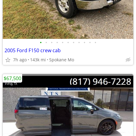
•
•
•
•
•
•
•
•
•
•
•
2005 Ford F150 crew cab
7h ago
143k mi
Spokane Mo
$67,500