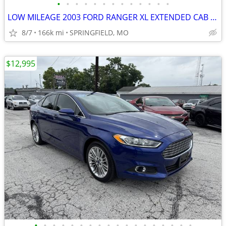
•
•
•
•
•
•
•
•
•
•
•
•
•
LOW MILEAGE 2003 FORD RANGER XL EXTENDED CAB RWD WITH ONLY 166K MILES
8/7
166k mi
SPRINGFIELD, MO
$12,995
•
•
•
•
•
•
•
•
•
•
•
•
•
•
•
•
•
•