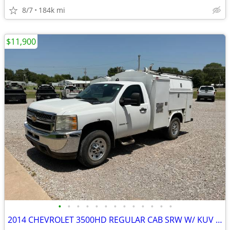
8/7
184k mi
$11,900
•
•
•
•
•
•
•
•
•
•
•
•
•
2014 CHEVROLET 3500HD REGULAR CAB SRW W/ KUV UTILITY BED