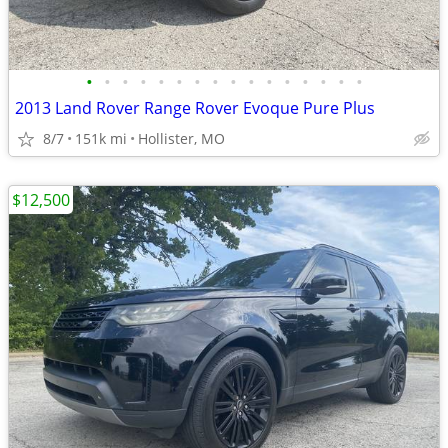
•
•
•
•
•
•
•
•
•
•
•
•
•
•
•
•
2013 Land Rover Range Rover Evoque Pure Plus
8/7
151k mi
Hollister, MO
$12,500