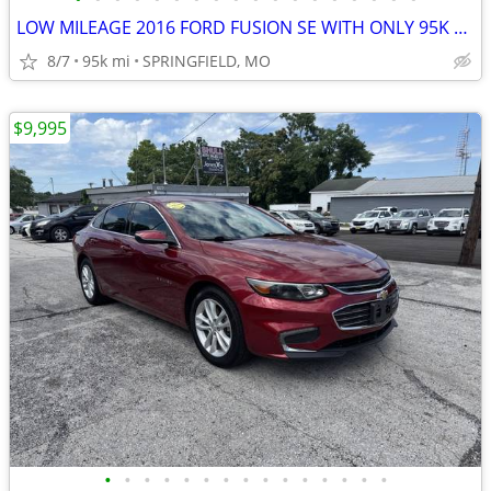
LOW MILEAGE 2016 FORD FUSION SE WITH ONLY 95K MILES, 2 OWNERS, ACCIDEN
8/7
95k mi
SPRINGFIELD, MO
$9,995
•
•
•
•
•
•
•
•
•
•
•
•
•
•
•