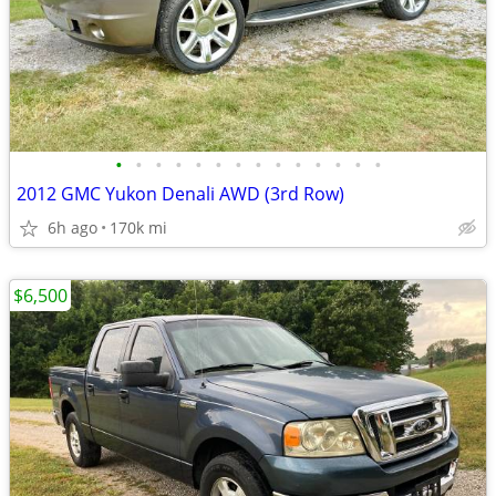
•
•
•
•
•
•
•
•
•
•
•
•
•
•
2012 GMC Yukon Denali AWD (3rd Row)
6h ago
170k mi
$6,500