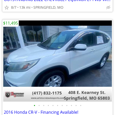
8/7
13k mi
SPRINGFIELD, MO
$11,495
•
•
•
•
•
•
•
•
•
•
•
2016 Honda CR-V - Financing Available!