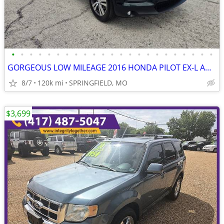
•
•
•
•
•
•
•
•
•
•
•
•
•
•
•
•
•
•
•
•
•
•
•
GORGEOUS LOW MILEAGE 2016 HONDA PILOT EX-L AWD WITH NAVIGATION WITH ON
8/7
120k mi
SPRINGFIELD, MO
$3,699