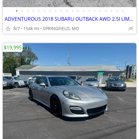
•
•
•
•
•
•
•
•
•
•
•
•
•
•
•
•
•
•
•
•
ADVENTUROUS 2018 SUBARU OUTBACK AWD 2.5I LIMITED WITH 154K MILES
8/7
154k mi
SPRINGFIELD, MO
$19,995