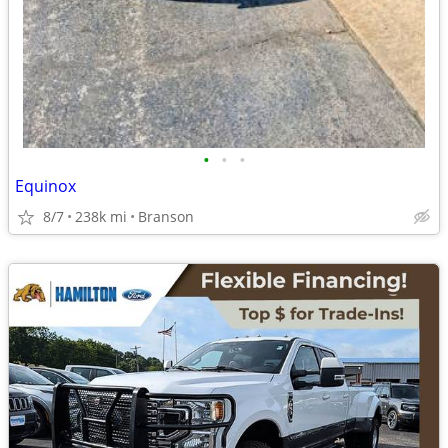
•
•
•
Equinox
8/7
238k mi
Branson