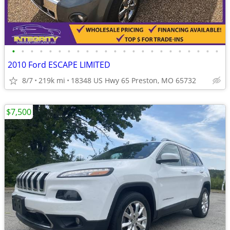
•
•
•
•
•
•
•
•
•
•
•
•
•
•
•
•
•
•
•
•
•
•
•
2010 Ford ESCAPE LIMITED
8/7
219k mi
18348 US Hwy 65 Preston, MO 65732
$7,500