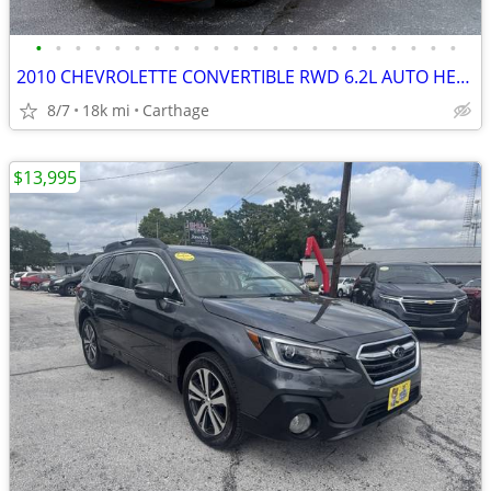
•
•
•
•
•
•
•
•
•
•
•
•
•
•
•
•
•
•
•
•
•
•
2010 CHEVROLETTE CONVERTIBLE RWD 6.2L AUTO HEATED LEATHER/LOW MILES!!!
8/7
18k mi
Carthage
$13,995