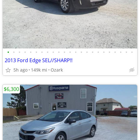
•
•
•
•
•
•
•
•
•
•
•
•
•
•
•
•
•
•
•
•
•
•
•
2013 Ford Edge SEL//SHARP!!
5h ago
149k mi
Ozark
$6,300