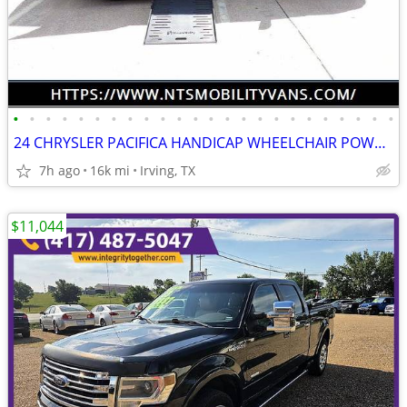
•
•
•
•
•
•
•
•
•
•
•
•
•
•
•
•
•
•
•
•
•
•
•
•
24 CHRYSLER PACIFICA HANDICAP WHEELCHAIR POWER RAMP VAN TRANSFER SEAT
7h ago
16k mi
Irving, TX
$11,044