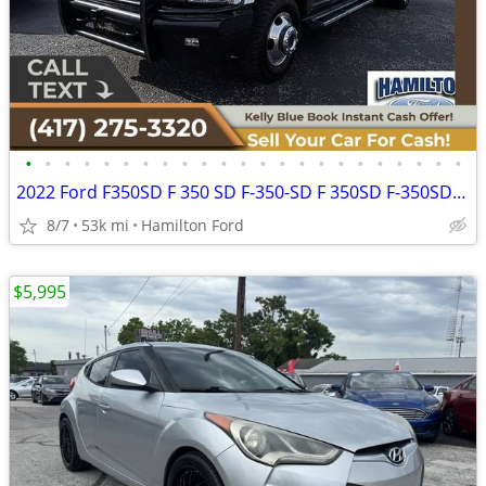
•
•
•
•
•
•
•
•
•
•
•
•
•
•
•
•
•
•
•
•
•
•
•
2022 Ford F350SD F 350 SD F-350-SD F 350SD F-350SD Lariat DRWCrew Cab
8/7
53k mi
Hamilton Ford
$5,995