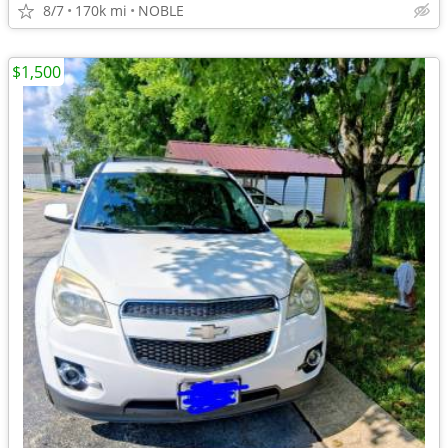
8/7
170k mi
NOBLE
$1,500