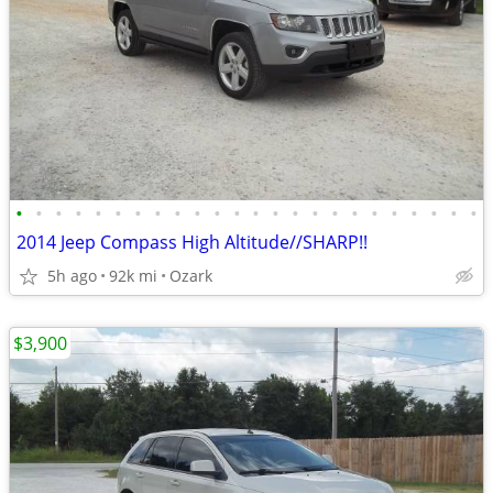
•
•
•
•
•
•
•
•
•
•
•
•
•
•
•
•
•
•
•
•
•
•
•
•
2014 Jeep Compass High Altitude//SHARP!!
5h ago
92k mi
Ozark
$3,900