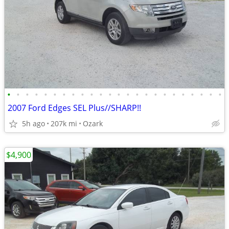
•
•
•
•
•
•
•
•
•
•
•
•
•
•
•
•
•
•
•
•
•
•
•
•
2007 Ford Edges SEL Plus//SHARP!!
5h ago
207k mi
Ozark
$4,900