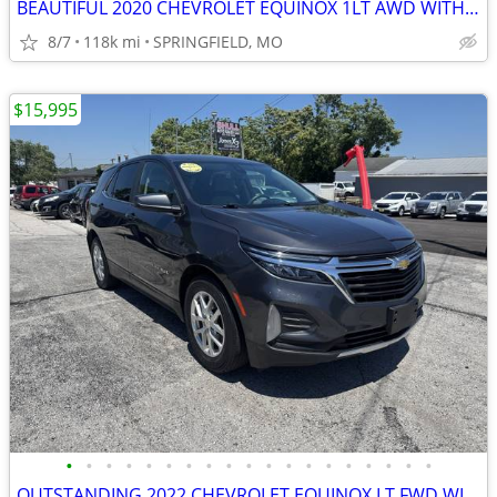
BEAUTIFUL 2020 CHEVROLET EQUINOX 1LT AWD WITH 118K MILES, 1 OWNER, ACC
8/7
118k mi
SPRINGFIELD, MO
$15,995
•
•
•
•
•
•
•
•
•
•
•
•
•
•
•
•
•
•
•
OUTSTANDING 2022 CHEVROLET EQUINOX LT FWD WITH 125K MILES, 1 OWNER, AC