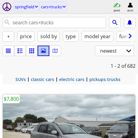
springfield
cars+trucks
post
acct
+
price
sold by
type
model year
fuel
newest
1 - 2
of 682
SUVs
classic cars
electric cars
pickups-trucks
$7,800