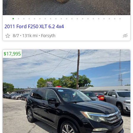
•
•
•
•
•
•
•
•
•
•
•
•
•
•
•
•
•
•
•
•
•
2011 Ford F250 XLT 6.2 4x4
8/7
131k mi
Forsyth
$17,995