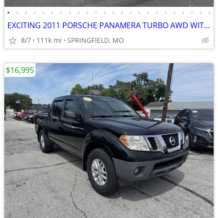
•
•
•
•
•
•
•
•
•
•
•
•
•
•
•
•
•
•
•
•
•
•
•
•
EXCITING 2011 PORSCHE PANAMERA TURBO AWD WITH 110K MILES
8/7
111k mi
SPRINGFIELD, MO
$16,995