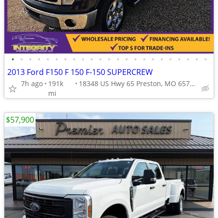
•
•
•
•
•
•
•
•
•
•
•
•
•
•
•
•
•
•
•
•
•
•
•
2013 Ford F150 F 150 F-150 SUPERCREW
7h ago
191k
18348 US Hwy 65 Preston, MO 65732
mi
$57,900