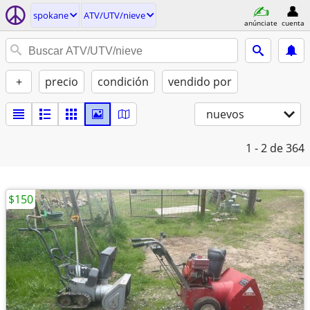
spokane
ATV/UTV/nieve
anúnciate
cuenta
+
precio
condición
vendido por
nuevos
1 - 2
de 364
$150