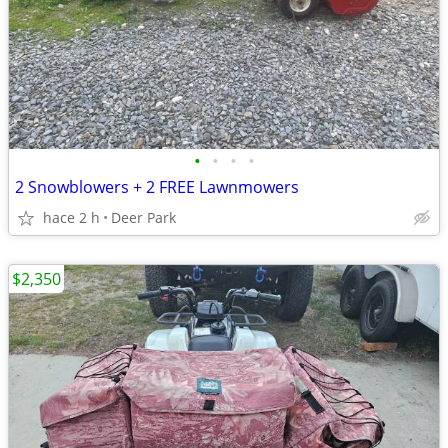
•
•
•
•
2 Snowblowers + 2 FREE Lawnmowers
hace 2 h
Deer Park
$2,350