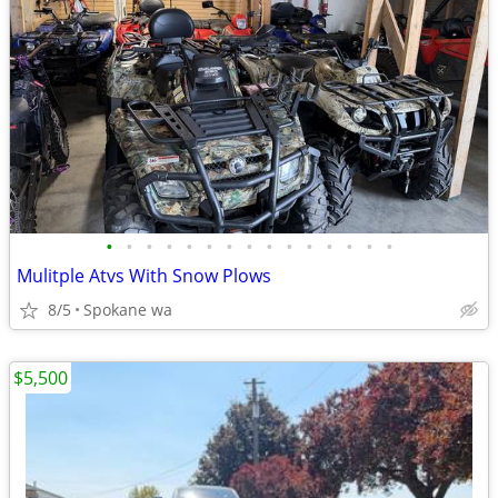
•
•
•
•
•
•
•
•
•
•
•
•
•
•
•
Mulitple Atvs With Snow Plows
8/5
Spokane wa
$5,500