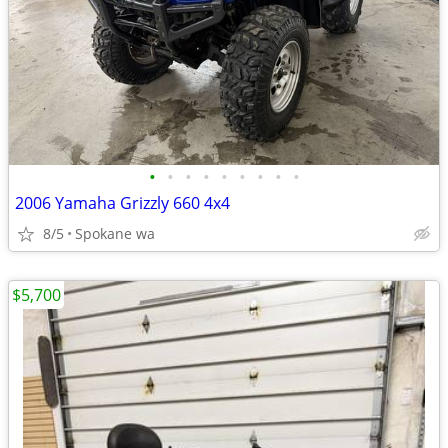
•
•
•
•
•
•
•
•
•
2006 Yamaha Grizzly 660 4x4
8/5
Spokane wa
$5,700