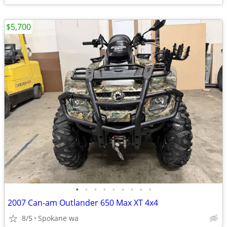
$5,700
•
•
•
•
•
•
•
•
•
2007 Can-am Outlander 650 Max XT 4x4
8/5
Spokane wa