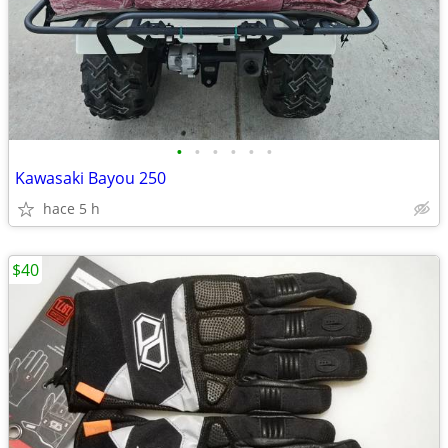
•
•
•
•
•
•
Kawasaki Bayou 250
hace 5 h
$40