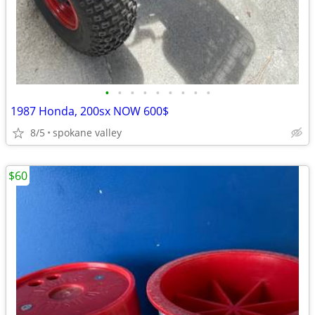
•
•
•
•
•
•
•
•
•
1987 Honda, 200sx NOW 600$
8/5
spokane valley
$60