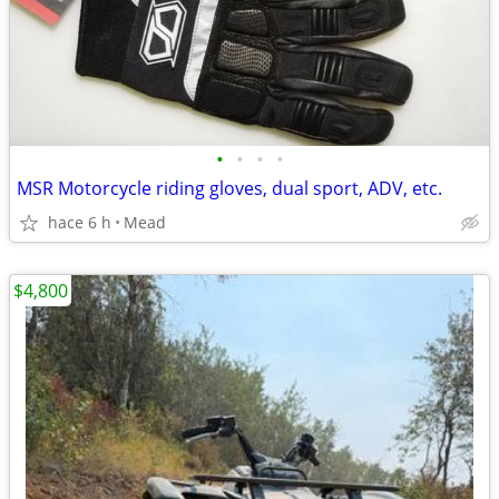
•
•
•
•
MSR Motorcycle riding gloves, dual sport, ADV, etc.
hace 6 h
Mead
$4,800