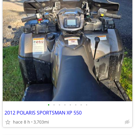
•
•
•
•
•
•
•
•
2012 POLARIS SPORTSMAN XP 550
hace 8 h
3,703mi