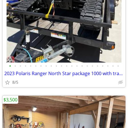
•
•
•
•
•
•
•
•
•
•
•
•
•
•
•
•
•
•
•
•
•
•
2023 Polaris Ranger North Star package 1000 with tracks and tires
8/5
$3,500