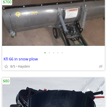
$700
•
•
•
•
•
Kfi 66 in snow plow
8/5
Hayden
$80