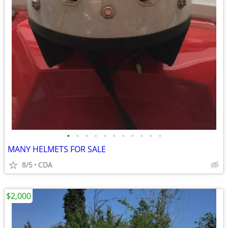
•
•
•
•
•
•
•
•
•
•
•
MANY HELMETS FOR SALE
8/5
CDA
$2,000