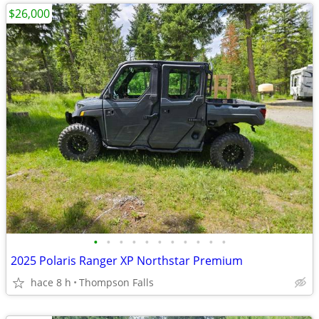
$26,000
•
•
•
•
•
•
•
•
•
•
•
2025 Polaris Ranger XP Northstar Premium
hace 8 h
Thompson Falls