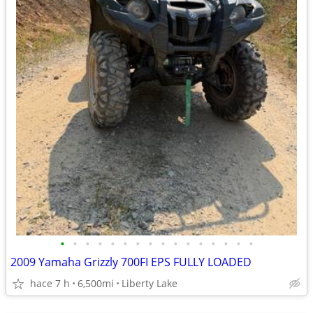
•
•
•
•
•
•
•
•
•
•
•
•
•
•
•
•
2009 Yamaha Grizzly 700FI EPS FULLY LOADED
hace 7 h
6,500mi
Liberty Lake