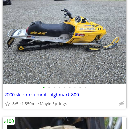
•
•
•
•
•
•
•
•
•
2000 skidoo summit highmark 800
8/5
1,550mi
Moyie Springs
$100