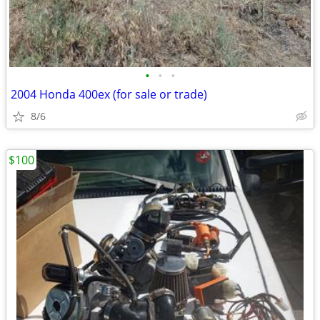
•
•
•
2004 Honda 400ex (for sale or trade)
8/6
$100