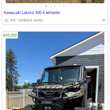
•
•
•
•
•
Kawasaki Lakota 300 4 wheeler
8/5
Spokane Valley
$49,000