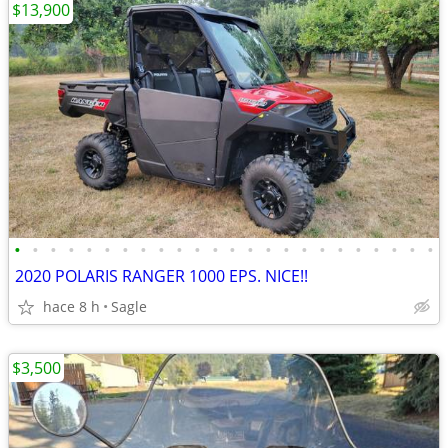
$13,900
•
•
•
•
•
•
•
•
•
•
•
•
•
•
•
•
•
•
•
•
•
•
•
•
2020 POLARIS RANGER 1000 EPS. NICE!!
hace 8 h
Sagle
$3,500