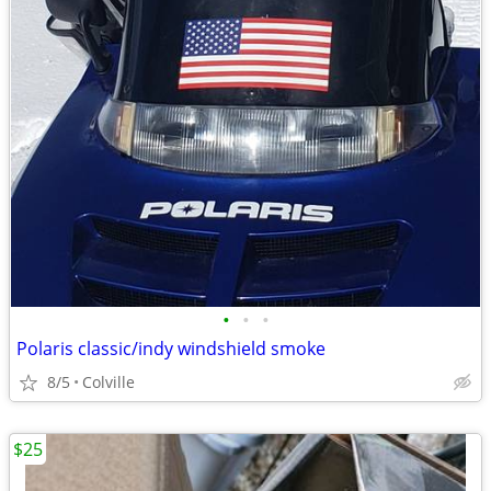
•
•
•
Polaris classic/indy windshield smoke
8/5
Colville
$25