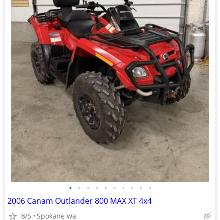
•
•
•
•
•
•
•
•
•
•
2006 Canam Outlander 800 MAX XT 4x4
8/5
Spokane wa