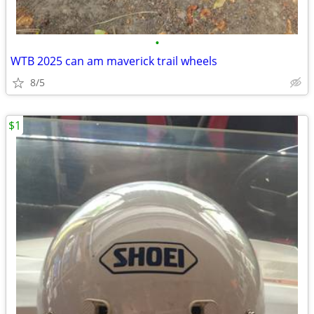
•
WTB 2025 can am maverick trail wheels
8/5
$1