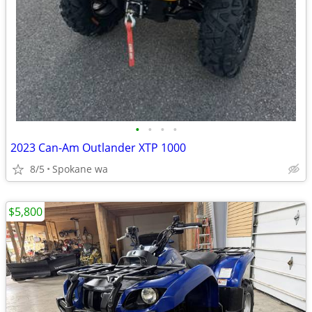
•
•
•
•
2023 Can-Am Outlander XTP 1000
8/5
Spokane wa
$5,800