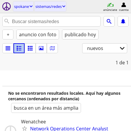
spokane
sistemas/redes
anúnciate
cuenta
+
anuncio con foto
publicado hoy
nuevos
1
de 1
No se encontraron resultados locales. Aquí hay algunos
cercanos (ordenados por distancia)
busca en un área más amplia
Wenatchee
Network Operations Center Analyst