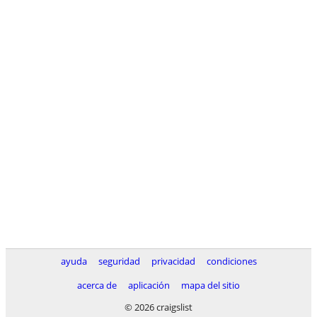
ayuda
seguridad
privacidad
condiciones
acerca de
aplicación
mapa del sitio
© 2026 craigslist