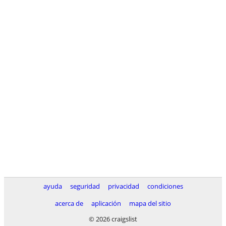
ayuda
seguridad
privacidad
condiciones
acerca de
aplicación
mapa del sitio
© 2026 craigslist