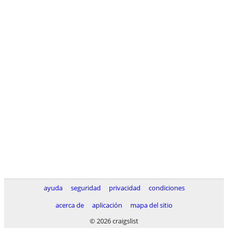
ayuda
seguridad
privacidad
condiciones
acerca de
aplicación
mapa del sitio
© 2026 craigslist