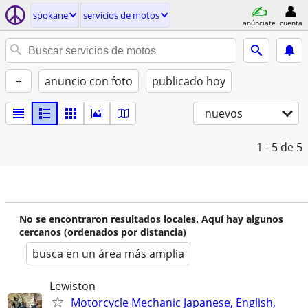
spokane
servicios de motos
anúnciate
cuenta
+
anuncio con foto
publicado hoy
nuevos
1 - 5
de 5
No se encontraron resultados locales. Aquí hay algunos
cercanos (ordenados por distancia)
busca en un área más amplia
Lewiston
Motorcycle Mechanic Japanese, English,